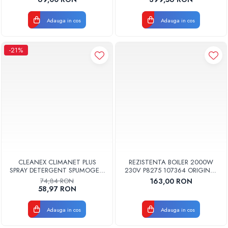
Adauga in cos
Adauga in cos
-21%
CLEANEX CLIMANET PLUS
REZISTENTA BOILER 2000W
SPRAY DETERGENT SPUMOGEN
230V P8275 107364 ORIGINAL
PENTRU CURATAREA
TESY
74,84 RON
163,00 RON
APARATELOR DE AER
58,97 RON
CONDITIONAT
CLINETPLUS0600
Adauga in cos
Adauga in cos