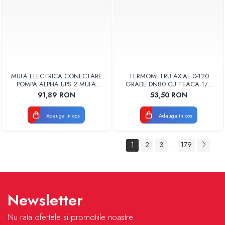
MUFA ELECTRICA CONECTARE
TERMOMETRU AXIAL 0-120
POMPA ALPHA UPS 2 MUFA
GRADE DN80 CU TEACA 1/2
ELECTRICA GRUNDFOS
TB80-100 FIMET
91,89 RON
53,50 RON
Adauga in cos
Adauga in cos
1
2
3
179
...
Newsletter
Nu rata ofertele si promotiile noastre