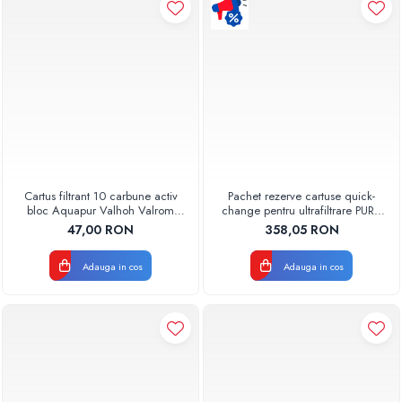
Pompe de caldura
Centrale peleti lemn
Cartus filtrant 10 carbune activ
Pachet rezerve cartuse quick-
bloc Aquapur Valhoh Valrom
change pentru ultrafiltrare PUR4
AQUA07010410000
Aquapur Valhoh Valrom
47,00 RON
358,05 RON
Adauga in cos
Adauga in cos