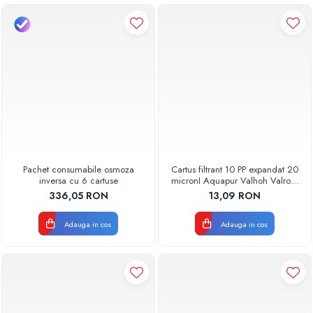
Pachet consumabile osmoza
Cartus filtrant 10 PP expandat 20
inversa cu 6 cartuse
micronI Aquapur Valhoh Valrom
AQUA07000110020
336,05 RON
13,09 RON
Adauga in cos
Adauga in cos