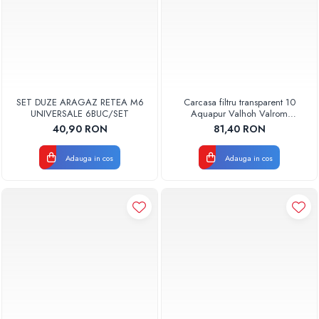
SET DUZE ARAGAZ RETEA M6
Carcasa filtru transparent 10
UNIVERSALE 6BUC/SET
Aquapur Valhoh Valrom
AQUA00110001032
40,90 RON
81,40 RON
Adauga in cos
Adauga in cos