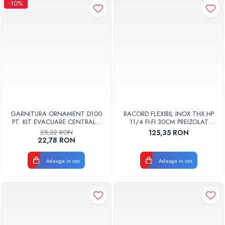
-10%
GARNITURA ORNAMENT D100
RACORD FLEXIBIL INOX THX HP
PT. KIT EVACUARE CENTRALA
11/4 FI-FI 30CM PREIZOLAT
FGGE100
PENTRU POMPA DE CALDURA -
25,32 RON
125,35 RON
THX
22,78 RON
Adauga in cos
Adauga in cos