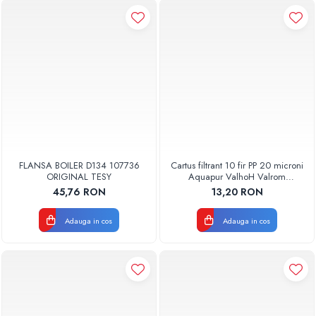
FLANSA BOILER D134 107736
Cartus filtrant 10 fir PP 20 microni
ORIGINAL TESY
Aquapur ValhoH Valrom
AQUA07000210020
45,76 RON
13,20 RON
Adauga in cos
Adauga in cos