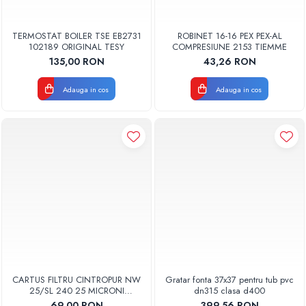
TERMOSTAT BOILER TSE EB2731
ROBINET 16-16 PEX PEX-AL
102189 ORIGINAL TESY
COMPRESIUNE 2153 TIEMME
135,00 RON
43,26 RON
Adauga in cos
Adauga in cos
CARTUS FILTRU CINTROPUR NW
Gratar fonta 37x37 pentru tub pvc
25/SL 240 25 MICRONI
dn315 clasa d400
MANSOANE FILTRARE SET 5BUC
69,00 RON
399,56 RON