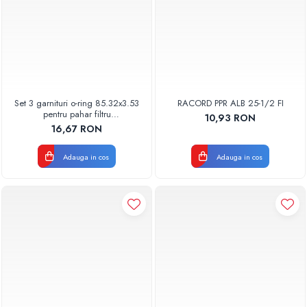
Set 3 garnituri o-ring 85.32x3.53
RACORD PPR ALB 25-1/2 FI
pentru pahar filtru
10,93 RON
AQUA06030000000
16,67 RON
Adauga in cos
Adauga in cos