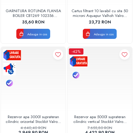
GARNITURA ROTUNDA FLANSA
Cartus filtrant 10 lavabil cu sita 50
BOILER CB1269 102356
microni Aquapur Valhoh Valrom
ORIGINAL TESY
AQUA07000310050
35,60 RON
23,72 RON
Adauga in cos
Adauga in cos
-42%
Rezervor apa 3000l suprateran
Rezervor apa 5000l suprateran
cilindric orizontal Stockkit Valrom
cilindric vertical Stockkit Valrom
49013000001
49020150000
4.640,40 RON
7.655,80 RON
2.949,90 RON
4.422,90 RON