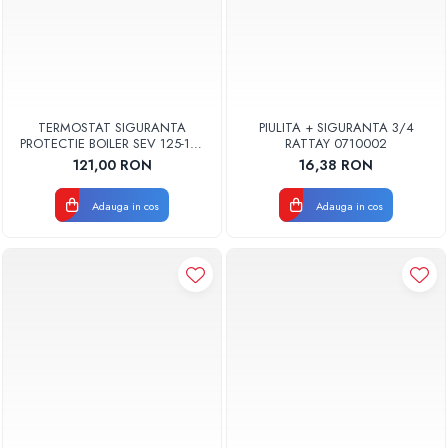
TERMOSTAT SIGURANTA
PIULITA + SIGURANTA 3/4
PROTECTIE BOILER SEV 125-150
RATTAY 0710002
ISEA 46301060 ORIGINAL
121,00 RON
16,38 RON
FERROLI
Adauga in cos
Adauga in cos