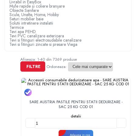
Livrabil in EasyBox
Mufe rapide și coliere branșare
Obiecte Sanitare
Scule, Unelte, Home, Hobby
Seturi mobilier baie
Solutii intretinere instalatii
Termice
Tevi apa PEHD
Tevi PVC canalizare exterioara
Tevi si fitinguri electrosudabile canalizare
Tevi si fitinguri zincate si presare Viega
Afiseaza:
1-
40
din
7369
produse
FILTRE
Ordoneaza:
SARE AUSTRIA PASTILE PENTRU STATII DEDURIZARE -
SAC 25 KG COD 01
detalii
Adauga in cos