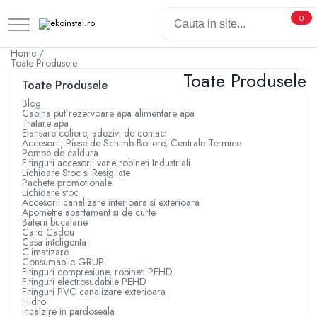
0
Home /
Toate Produsele
Toate Produsele
Toate Produsele
Blog
Cabina put rezervoare apa alimentare apa
Tratare apa
Etansare coliere, adezivi de contact
Accesorii, Piese de Schimb Boilere, Centrale Termice
Pompe de caldura
Fitinguri accesorii vane robineti Industriali
Lichidare Stoc si Resigilate
Pachete promotionale
Lichidare stoc
Accesorii canalizare interioara si exterioara
Apometre apartament si de curte
Baterii bucatarie
Card Cadou
Casa inteligenta
Climatizare
Consumabile GRUP
Fitinguri compresiune, robineti PEHD
Fitinguri electrosudabile PEHD
Fitinguri PVC canalizare exterioara
Hidro
Incalzire in pardoseala