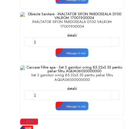
INALTATOR SIFON PARDOSEALA D100 VALROM
17001900004
detalii
Adauga in cos
Set 3 garnituri o-ring 85.32x3.53 pentru pahar filtru
AQUA06030000000
detalii
Adauga in cos
-42%