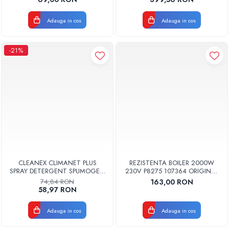
Adauga in cos
Adauga in cos
-21%
CLEANEX CLIMANET PLUS
REZISTENTA BOILER 2000W
SPRAY DETERGENT SPUMOGEN
230V P8275 107364 ORIGINAL
PENTRU CURATAREA
TESY
74,84 RON
163,00 RON
APARATELOR DE AER
58,97 RON
CONDITIONAT
CLINETPLUS0600
Adauga in cos
Adauga in cos