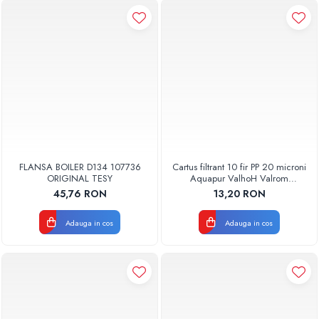
FLANSA BOILER D134 107736
Cartus filtrant 10 fir PP 20 microni
ORIGINAL TESY
Aquapur ValhoH Valrom
AQUA07000210020
45,76 RON
13,20 RON
Adauga in cos
Adauga in cos