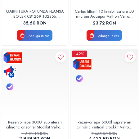
GARNITURA ROTUNDA FLANSA
Cartus filtrant 10 lavabil cu sita 50
BOILER CB1269 102356
microni Aquapur Valhoh Valrom
ORIGINAL TESY
AQUA07000310050
35,60 RON
23,72 RON
Adauga in cos
Adauga in cos
-42%
Rezervor apa 3000l suprateran
Rezervor apa 5000l suprateran
cilindric orizontal Stockkit Valrom
cilindric vertical Stockkit Valrom
49013000001
49020150000
4.640,40 RON
7.655,80 RON
2.949,90 RON
4.422,90 RON