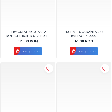
TERMOSTAT SIGURANTA
PIULITA + SIGURANTA 3/4
PROTECTIE BOILER SEV 125-150
RATTAY 0710002
ISEA 46301060 ORIGINAL
121,00 RON
16,38 RON
FERROLI
Adauga in cos
Adauga in cos