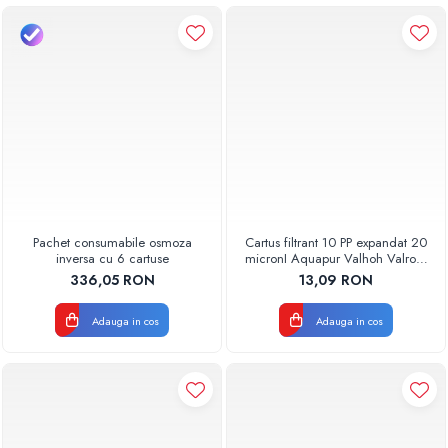
Pachet consumabile osmoza
Cartus filtrant 10 PP expandat 20
inversa cu 6 cartuse
micronI Aquapur Valhoh Valrom
AQUA07000110020
336,05 RON
13,09 RON
Adauga in cos
Adauga in cos