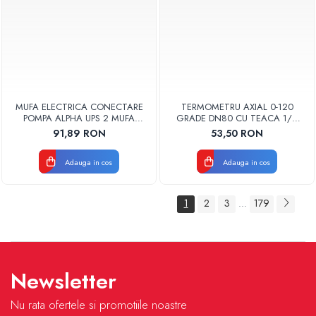
MUFA ELECTRICA CONECTARE
TERMOMETRU AXIAL 0-120
POMPA ALPHA UPS 2 MUFA
GRADE DN80 CU TEACA 1/2
ELECTRICA GRUNDFOS
TB80-100 FIMET
91,89 RON
53,50 RON
Adauga in cos
Adauga in cos
1
2
3
179
...
Newsletter
Nu rata ofertele si promotiile noastre