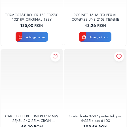
TERMOSTAT BOILER TSE EB2731
ROBINET 16-16 PEX PEX-AL
102189 ORIGINAL TESY
COMPRESIUNE 2153 TIEMME
135,00 RON
43,26 RON
Adauga in cos
Adauga in cos
CARTUS FILTRU CINTROPUR NW
Gratar fonta 37x37 pentru tub pvc
25/SL 240 25 MICRONI
dn315 clasa d400
MANSOANE FILTRARE SET 5BUC
69,00 RON
399,56 RON