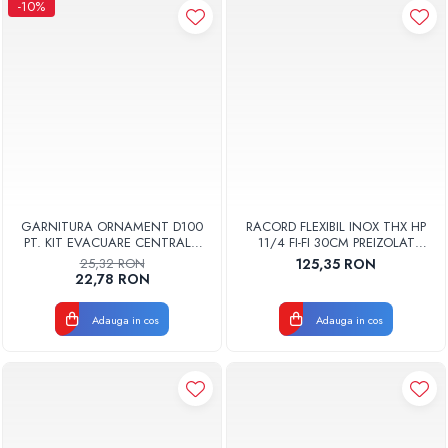
-10%
GARNITURA ORNAMENT D100
RACORD FLEXIBIL INOX THX HP
PT. KIT EVACUARE CENTRALA
11/4 FI-FI 30CM PREIZOLAT
FGGE100
PENTRU POMPA DE CALDURA -
25,32 RON
125,35 RON
THX
22,78 RON
Adauga in cos
Adauga in cos