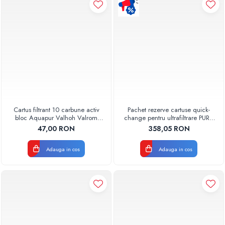
Pompe de caldura
Centrale peleti lemn
Cartus filtrant 10 carbune activ
Pachet rezerve cartuse quick-
bloc Aquapur Valhoh Valrom
change pentru ultrafiltrare PUR4
AQUA07010410000
Aquapur Valhoh Valrom
47,00 RON
358,05 RON
Adauga in cos
Adauga in cos