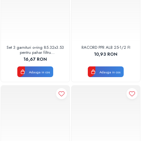
Set 3 garnituri o-ring 85.32x3.53
RACORD PPR ALB 25-1/2 FI
pentru pahar filtru
10,93 RON
AQUA06030000000
16,67 RON
Adauga in cos
Adauga in cos