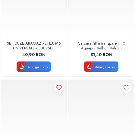
SET DUZE ARAGAZ RETEA M6
Carcasa filtru transparent 10
UNIVERSALE 6BUC/SET
Aquapur Valhoh Valrom
AQUA00110001032
40,90 RON
81,40 RON
Adauga in cos
Adauga in cos