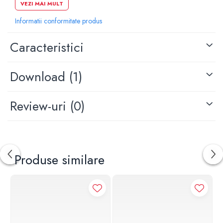
Dimensiuni: 25x25 cm
VEZI MAI MULT
Racord de conectare: 1/2"
Informatii conformitate produs
Caracteristici
Download (1)
Review-uri
(0)
Produse similare