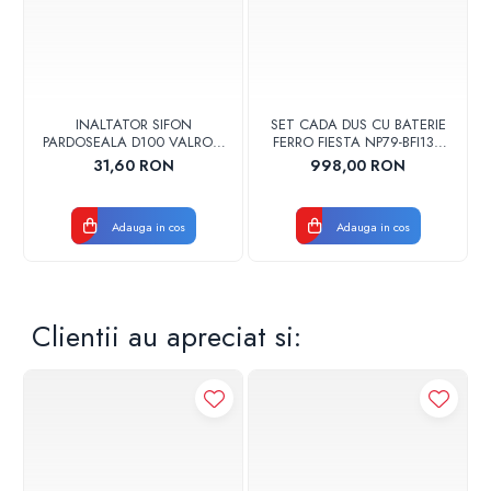
INALTATOR SIFON
SET CADA DUS CU BATERIE
PARDOSEALA D100 VALROM
FERRO FIESTA NP79-BFI13U
17001900004
CROM
31,60 RON
998,00 RON
Adauga in cos
Adauga in cos
Clientii au apreciat si: