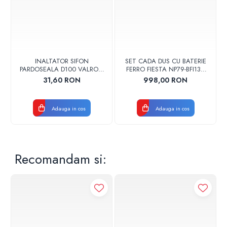
INALTATOR SIFON
SET CADA DUS CU BATERIE
PARDOSEALA D100 VALROM
FERRO FIESTA NP79-BFI13U
17001900004
CROM
31,60 RON
998,00 RON
Adauga in cos
Adauga in cos
Recomandam si: