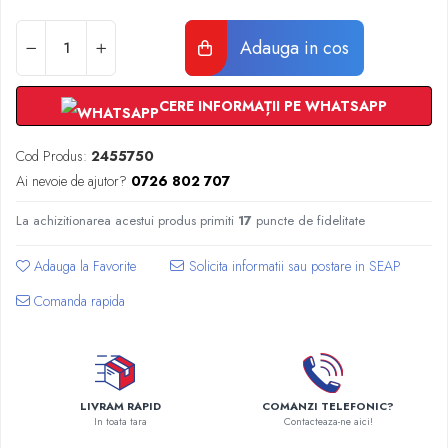
Radiatoare Otel Vogel&Noot
Radiatoare Otel Korado
Adauga in cos
Radiatoare de Baie Purmo Banga
Automatizare Termostate
Detectoare
CERE INFORMAȚII PE WHATSAPP
Termostate centrala ambient
Cod Produs:
2455750
Detectoare de gaz si electrovalve
Ai nevoie de ajutor?
0726 802 707
Detectoare de inundatie
Automatizari centrala termica
La achizitionarea acestui produs primiti
17
puncte de fidelitate
Stabilizatoare de tensiune
Panouri solare apa calda
Adauga la Favorite
Accesorii panouri solare apa calda
Comanda rapida
Kituri panouri solare apa calda
Panouri solare nepresurizate
Automatizari panouri solare
Teava flexibila inox si fitinguri panouri
LIVRAM RAPID
COMANZI TELEFONIC?
solare
In toata tara
Contacteaza-ne aici!
Grupuri de pompare panouri solare