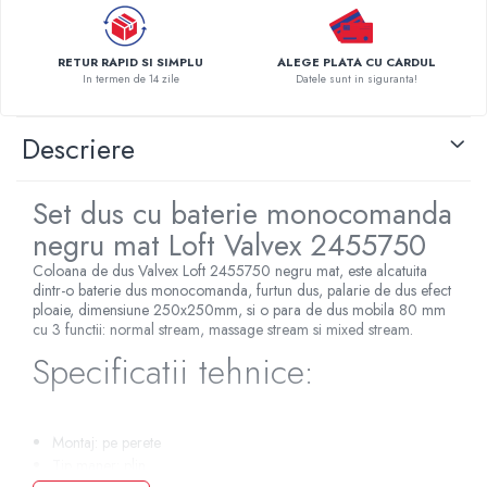
Pompe de caldura
Centrale peleti lemn
RETUR RAPID SI SIMPLU
ALEGE PLATA CU CARDUL
In termen de 14 zile
Datele sunt in siguranta!
Descriere
Set dus cu baterie monocomanda
negru mat Loft Valvex 2455750
Coloana de dus Valvex Loft 2455750 negru mat, este alcatuita
dintr-o baterie dus monocomanda, furtun dus, palarie de dus efect
ploaie, dimensiune 250x250mm, si o para de dus mobila 80 mm
cu 3 functii: normal stream, massage stream si mixed stream.
Specificatii tehnice:
Montaj: pe perete
Tip maner: plin