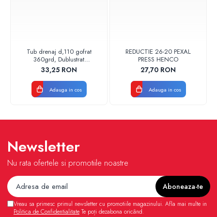
Tub drenaj d,110 gofrat
REDUCTIE 26-20 PEXAL
360grd, Dublustrat
PRESS HENCO
verde/negru 110152 Drainkit
33,25 RON
27,70 RON
Adauga in cos
Adauga in cos
Newsletter
Nu rata ofertele si promotiile noastre
Vreau sa primesc primul newsletter cu promotiile magazinului. Afla mai multe in
Politica de Confidentialitate
Te poți dezabona oricând.