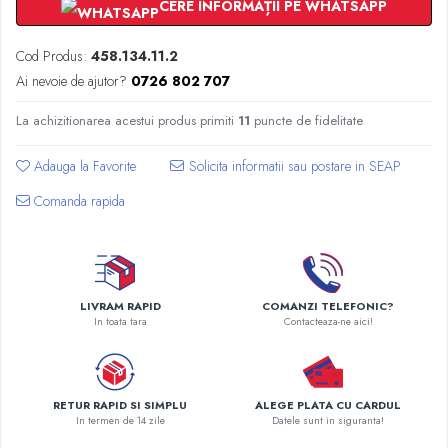
Radiatoare Otel Vogel&Noot
CERE INFORMAȚII PE WHATSAPP
Radiatoare Otel Korado
Cod Produs:
458.134.11.2
Radiatoare de Baie Purmo Banga
Ai nevoie de ajutor?
0726 802 707
Automatizare Termostate
Detectoare
La achizitionarea acestui produs primiti
11
puncte de fidelitate
Termostate centrala ambient
Detectoare de gaz si electrovalve
Adauga la Favorite
Detectoare de inundatie
Comanda rapida
Automatizari centrala termica
Stabilizatoare de tensiune
Panouri solare apa calda
Accesorii panouri solare apa calda
LIVRAM RAPID
COMANZI TELEFONIC?
Kituri panouri solare apa calda
In toata tara
Contacteaza-ne aici!
Panouri solare nepresurizate
Automatizari panouri solare
Teava flexibila inox si fitinguri panouri
RETUR RAPID SI SIMPLU
ALEGE PLATA CU CARDUL
solare
In termen de 14 zile
Datele sunt in siguranta!
Grupuri de pompare panouri solare