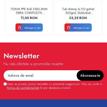
TEAVA PPR ALB 25X3,5MM
Tub drenaj d,110 gofrat
FIBRA COMPOZITA
360grd, Dublustrat
10033025004
verde/negru 110152 Drainkit
11,00 RON
33,25 RON
VALDUOTHERM VALROM
Adauga in cos
Adauga in cos
Newsletter
Nu rata ofertele si promotiile noastre
Vreau sa primesc primul newsletter cu promotiile magazinului. Afla mai multe in
Politica de Confidentialitate
Te poți dezabona oricând.