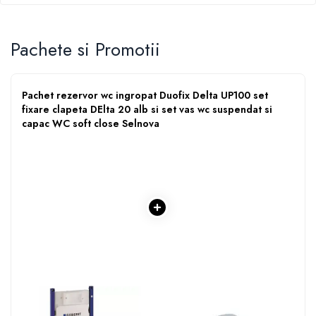
Pompe de caldura
Centrale peleti lemn
Pachete si Promotii
Pachet rezervor wc ingropat Duofix Delta UP100 set
fixare clapeta DElta 20 alb si set vas wc suspendat si
capac WC soft close Selnova
1 x REZERVOR WC
1 x GEBERIT SELNOVA SET
INGROPAT DUOFIX DELTA
VAS WC SUSPENDAT SI
UP100 SET FIXARE CLAPETA
CAPAC WC SOFT CLOSE
1.152,19
1.138,50