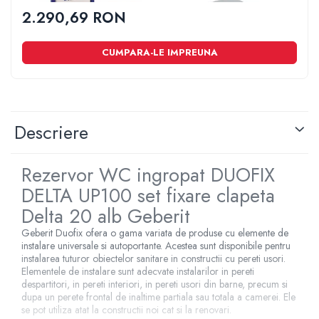
DELTA 20 ALB GEBERIT
458.134.11.2
2.290,69 RON
CUMPARA-LE IMPREUNA
Descriere
Rezervor WC ingropat DUOFIX
DELTA UP100 set fixare clapeta
Delta 20 alb Geberit
Geberit Duofix ofera o gama variata de produse cu elemente de
instalare universale si autoportante. Acestea sunt disponibile pentru
instalarea tuturor obiectelor sanitare in constructii cu pereti usori.
Elementele de instalare sunt adecvate instalarilor in pereti
despartitori, in pereti interiori, in pereti usori din barne, precum si
dupa un perete frontal de inaltime partiala sau totala a camerei. Ele
se pot utiliza atat la constructii noi cat si la renovari.