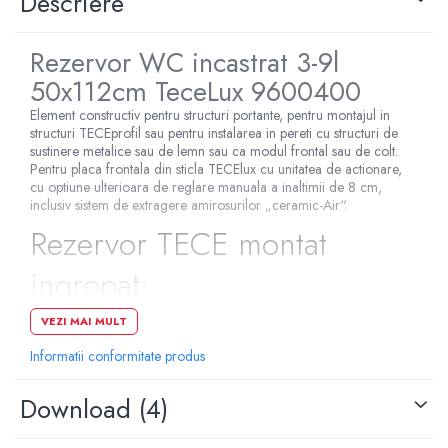
Descriere
Pompe de caldura
Rezervor WC incastrat 3-9l
Centrale peleti lemn
50x112cm TeceLux 9600400
Element constructiv pentru structuri portante, pentru montajul in
structuri TECEprofil sau pentru instalarea in pereti cu structuri de
sustinere metalice sau de lemn sau ca modul frontal sau de colt.
Pentru placa frontala din sticla TECElux cu unitatea de actionare,
cu optiune ulterioara de reglare manuala a inaltimii de 8 cm,
inclusiv sistem de extragere amirosurilor „ceramic-Air“.
Rezervor TECE montat
ingropat:
VEZI MAI MULT
Rezervor de siguranta confectionat din plastic rezistent la
Informatii conformitate produs
impact, testat conform EN 14055
Rezervor complet preasamblat si sigilat
Download (4)
Robinet coltar si conexiune la rezervor preasamblata
Conexiune la rezervor cu filet exterior de 1/2"