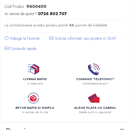
Radiatoare Otel Vogel&Noot
Cod Produs:
9600400
Radiatoare Otel Korado
Ai nevoie de ajutor?
0726 802 707
Radiatoare de Baie Purmo Banga
Automatizare Termostate
La achizitionarea acestui produs primiti
46
puncte de fidelitate
Detectoare
Adauga la Favorite
Termostate centrala ambient
Detectoare de gaz si electrovalve
Comanda rapida
Detectoare de inundatie
Automatizari centrala termica
Stabilizatoare de tensiune
Panouri solare apa calda
LIVRAM RAPID
COMANZI TELEFONIC?
In toata tara
Contacteaza-ne aici!
Accesorii panouri solare apa calda
Kituri panouri solare apa calda
Panouri solare nepresurizate
RETUR RAPID SI SIMPLU
ALEGE PLATA CU CARDUL
Automatizari panouri solare
In termen de 14 zile
Datele sunt in siguranta!
Teava flexibila inox si fitinguri panouri
solare
Grupuri de pompare panouri solare