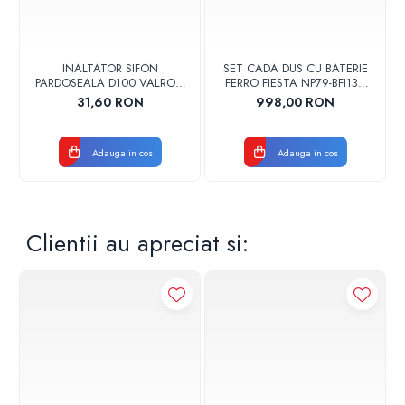
INALTATOR SIFON
SET CADA DUS CU BATERIE
PARDOSEALA D100 VALROM
FERRO FIESTA NP79-BFI13U
17001900004
CROM
31,60 RON
998,00 RON
Adauga in cos
Adauga in cos
Clientii au apreciat si: