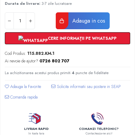
Radiatoare Otel Vogel&Noot
Durata de livrare:
3-7 zile lucratoare
Radiatoare Otel Korado
Radiatoare de Baie Purmo Banga
Adauga in cos
Automatizare Termostate
Detectoare
CERE INFORMAȚII PE WHATSAPP
Termostate centrala ambient
Detectoare de gaz si electrovalve
Cod Produs:
115.882.KM.1
Detectoare de inundatie
Ai nevoie de ajutor?
0726 802 707
Automatizari centrala termica
Stabilizatoare de tensiune
La achizitionarea acestui produs primiti
4
puncte de fidelitate
Panouri solare apa calda
Adauga la Favorite
Accesorii panouri solare apa calda
Kituri panouri solare apa calda
Comanda rapida
Panouri solare nepresurizate
Automatizari panouri solare
Teava flexibila inox si fitinguri panouri
solare
LIVRAM RAPID
COMANZI TELEFONIC?
In toata tara
Contacteaza-ne aici!
Grupuri de pompare panouri solare