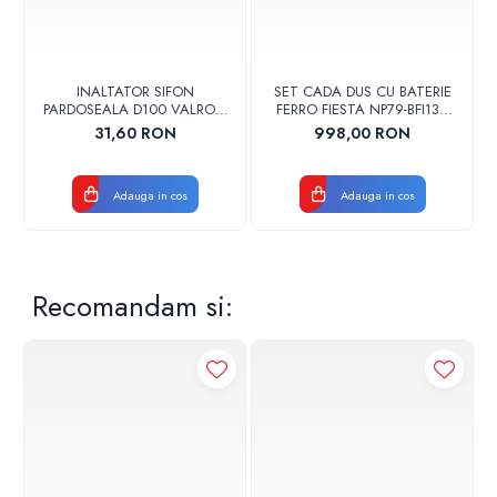
INALTATOR SIFON
SET CADA DUS CU BATERIE
PARDOSEALA D100 VALROM
FERRO FIESTA NP79-BFI13U
17001900004
CROM
31,60 RON
998,00 RON
Adauga in cos
Adauga in cos
Recomandam si: