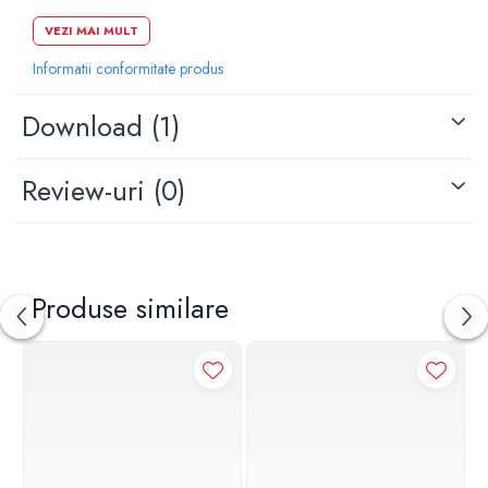
Actionare din fata
VEZI MAI MULT
Lungime: 24.6 cm
Informatii conformitate produs
Inaltim: 16.4 cm
Grosime: 1.2 cm
Download (1)
Review-uri
(0)
Produse similare