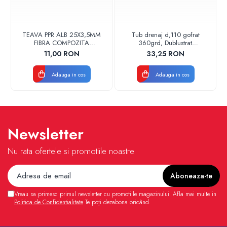
TEAVA PPR ALB 25X3,5MM
Tub drenaj d,110 gofrat
FIBRA COMPOZITA
360grd, Dublustrat
10033025004
verde/negru 110152 Drainkit
11,00 RON
33,25 RON
VALDUOTHERM VALROM
Adauga in cos
Adauga in cos
Newsletter
Nu rata ofertele si promotiile noastre
Vreau sa primesc primul newsletter cu promotiile magazinului. Afla mai multe in
Politica de Confidentialitate
Te poți dezabona oricând.