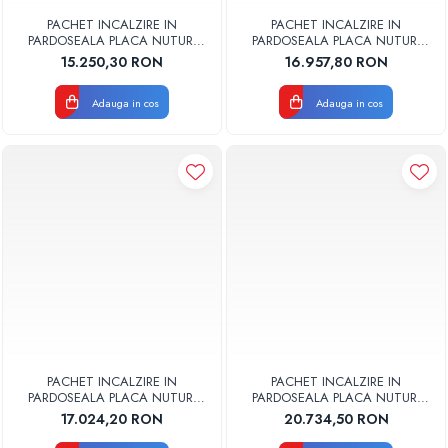
Radiatoare Otel Vogel&Noot
PACHET INCALZIRE IN
PACHET INCALZIRE IN
Radiatoare Otel Korado
PARDOSEALA PLACA NUTURI
PARDOSEALA PLACA NUTURI
VALROM 70MP
VALROM 80MP
Radiatoare de Baie Purmo Banga
15.250,30 RON
16.957,80 RON
Automatizare Termostate
Detectoare
Adauga in cos
Adauga in cos
Termostate centrala ambient
Detectoare de gaz si electrovalve
Detectoare de inundatie
Automatizari centrala termica
Stabilizatoare de tensiune
Panouri solare apa calda
Accesorii panouri solare apa calda
Kituri panouri solare apa calda
Panouri solare nepresurizate
Automatizari panouri solare
PACHET INCALZIRE IN
PACHET INCALZIRE IN
PARDOSEALA PLACA NUTURI
PARDOSEALA PLACA NUTURI
Teava flexibila inox si fitinguri panouri
VALROM 90MP
VALROM 100MP
17.024,20 RON
20.734,50 RON
solare
Grupuri de pompare panouri solare