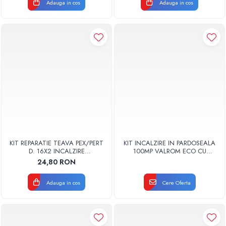
Adauga in cos
Adauga in cos
KIT REPARATIE TEAVA PEX/PERT
KIT INCALZIRE IN PARDOSEALA
D. 16X2 INCALZIRE
100MP VALROM ECO CU
PARDOSEALA VA
AUTOMATIZARE FIR
24,80 RON
Adauga in cos
Cere Oferta