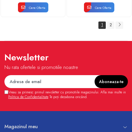
Cere Oferta
Cere Oferta
1
2
Newsletter
Nu rata ofertele si promotiile noastre
Vreau sa primesc primul newsletter cu promotiile magazinului. Afla mai multe in
Politica de Confidentialitate
Te poți dezabona oricând.
Magazinul meu