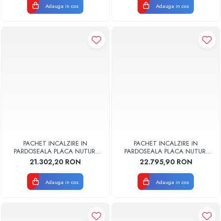
Adauga in cos
Adauga in cos
Pompe de caldura
Centrale peleti lemn
PACHET INCALZIRE IN
PACHET INCALZIRE IN
PARDOSEALA PLACA NUTURI
PARDOSEALA PLACA NUTURI
VALROM 110MP
VALROM 120MP
21.302,20 RON
22.795,90 RON
Adauga in cos
Adauga in cos