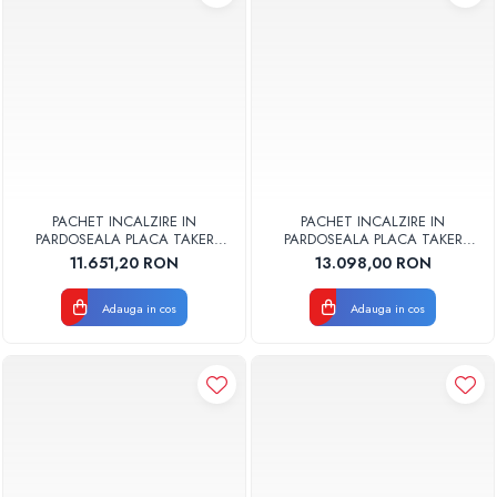
PACHET INCALZIRE IN
PACHET INCALZIRE IN
PARDOSEALA PLACA TAKER
PARDOSEALA PLACA TAKER
50MP VALROM
60MP VALROM
11.651,20 RON
13.098,00 RON
Adauga in cos
Adauga in cos