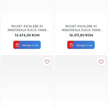
PACHET INCALZIRE IN
PACHET INCALZIRE IN
PARDOSEALA PLACA TAKER
PARDOSEALA PLACA TAKER
70MP VALROM
80MP VALROM
13.474,00 RON
16.011,80 RON
Adauga in cos
Adauga in cos