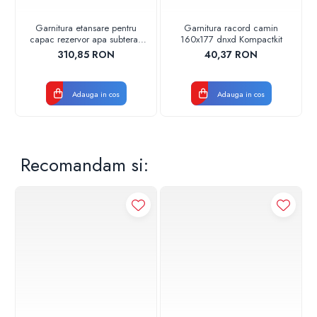
Garnitura etansare pentru
Garnitura racord camin
capac rezervor apa subteran
160x177 dnxd Kompactkit
Kompactkit Valrom
310,85 RON
40,37 RON
47901000116
Adauga in cos
Adauga in cos
Recomandam si: