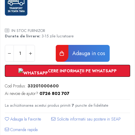
Radiatoare Otel Vogel&Noot
Radiatoare Otel Korado
Radiatoare de Baie Purmo Banga
Automatizare Termostate
IN STOC FURNIZOR
Detectoare
Durata de livrare:
3-15 zile lucratoare
Termostate centrala ambient
Detectoare de gaz si electrovalve
Adauga in cos
Detectoare de inundatie
Automatizari centrala termica
CERE INFORMAȚII PE WHATSAPP
Stabilizatoare de tensiune
Panouri solare apa calda
Cod Produs:
33201000600
Accesorii panouri solare apa calda
Ai nevoie de ajutor?
0726 802 707
Kituri panouri solare apa calda
Panouri solare nepresurizate
La achizitionarea acestui produs primiti
7
puncte de fidelitate
Automatizari panouri solare
Adauga la Favorite
Teava flexibila inox si fitinguri panouri
solare
Comanda rapida
Grupuri de pompare panouri solare