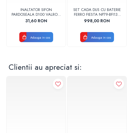
INALTATOR SIFON
SET CADA DUS CU BATERIE
PARDOSEALA D100 VALROM
FERRO FIESTA NP79-BFI13U
17001900004
CROM
31,60 RON
998,00 RON
Adauga in cos
Adauga in cos
Clientii au apreciat si: