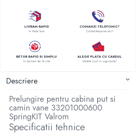
Pompe de caldura
Centrale peleti lemn
LIVRAM RAPID
COMANZI TELEFONIC?
In toata tara
Contacteaza-ne aici!
RETUR RAPID SI SIMPLU
ALEGE PLATA CU CARDUL
In termen de 14 zile
Datele sunt in siguranta!
Descriere
Prelungire pentru cabina put si
camin vane 33201000600
SpringKIT Valrom
Specificatii tehnice