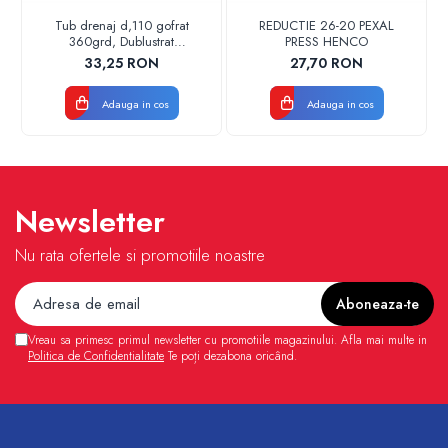
Tub drenaj d,110 gofrat
REDUCTIE 26-20 PEXAL
360grd, Dublustrat
PRESS HENCO
verde/negru 110152 Drainkit
33,25 RON
27,70 RON
Adauga in cos
Adauga in cos
Newsletter
Nu rata ofertele si promotiile noastre
Vreau sa primesc primul newsletter cu promotiile magazinului. Afla mai multe in
Politica de Confidentialitate
Te poți dezabona oricând.