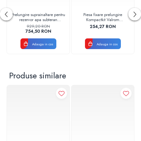
Prelungire suprainaltare pentru
Piesa fixare prelungire
rezervor apa subteran
Kompactkit Valrom
l=600mm Stockkit Valrom
47901000125
929,20 RON
254,27 RON
49020530001
754,50 RON
Adauga in cos
Adauga in cos
Produse similare