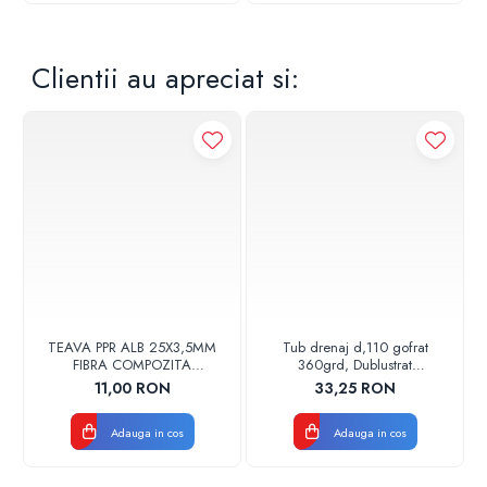
Clientii au apreciat si:
TEAVA PPR ALB 25X3,5MM
Tub drenaj d,110 gofrat
FIBRA COMPOZITA
360grd, Dublustrat
10033025004
verde/negru 110152 Drainkit
11,00 RON
33,25 RON
VALDUOTHERM VALROM
Adauga in cos
Adauga in cos