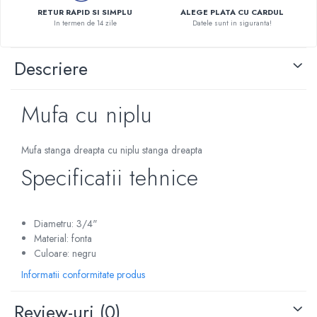
RETUR RAPID SI SIMPLU
ALEGE PLATA CU CARDUL
Pompe de caldura
In termen de 14 zile
Datele sunt in siguranta!
Centrale peleti lemn
Descriere
Mufa cu niplu
Mufa stanga dreapta cu niplu stanga dreapta
Specificatii tehnice
Diametru: 3/4"
Material: fonta
Culoare: negru
Informatii conformitate produs
Review-uri
(0)