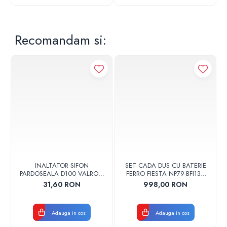
Recomandam si:
INALTATOR SIFON
SET CADA DUS CU BATERIE
PARDOSEALA D100 VALROM
FERRO FIESTA NP79-BFI13U
17001900004
CROM
31,60 RON
998,00 RON
Adauga in cos
Adauga in cos