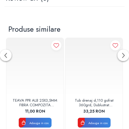
Produse similare
TEAVA PPR ALB 25X3,5MM
Tub drenaj d,110 gofrat
FIBRA COMPOZITA
360grd, Dublustrat
10033025004
verde/negru 110152 Drainkit
11,00 RON
33,25 RON
VALDUOTHERM VALROM
Adauga in cos
Adauga in cos