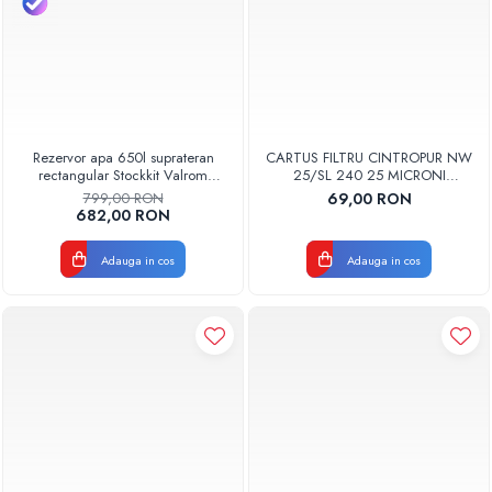
Rezervor apa 650l suprateran
CARTUS FILTRU CINTROPUR NW
rectangular Stockkit Valrom
25/SL 240 25 MICRONI
49030650001
MANSOANE FILTRARE SET 5BUC
799,00 RON
69,00 RON
682,00 RON
Adauga in cos
Adauga in cos