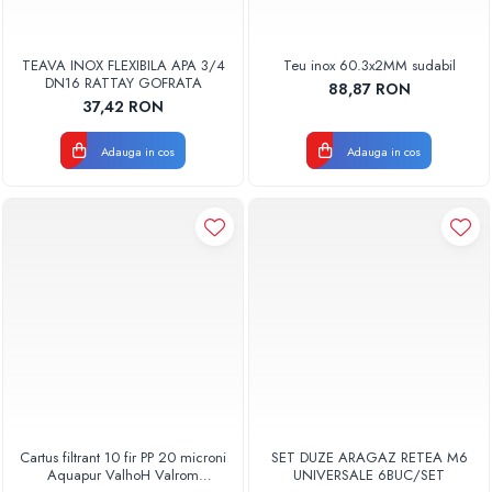
TEAVA INOX FLEXIBILA APA 3/4
Teu inox 60.3x2MM sudabil
DN16 RATTAY GOFRATA
88,87 RON
37,42 RON
Adauga in cos
Adauga in cos
Cartus filtrant 10 fir PP 20 microni
SET DUZE ARAGAZ RETEA M6
Aquapur ValhoH Valrom
UNIVERSALE 6BUC/SET