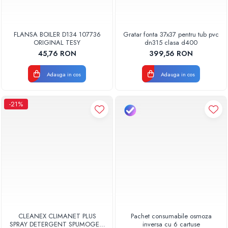
FLANSA BOILER D134 107736
Gratar fonta 37x37 pentru tub pvc
ORIGINAL TESY
dn315 clasa d400
45,76 RON
399,56 RON
Adauga in cos
Adauga in cos
-21%
CLEANEX CLIMANET PLUS
Pachet consumabile osmoza
SPRAY DETERGENT SPUMOGEN
inversa cu 6 cartuse