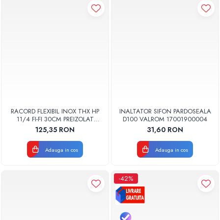
RACORD FLEXIBIL INOX THX HP
INALTATOR SIFON PARDOSEALA
11/4 FI-FI 30CM PREIZOLAT
D100 VALROM 17001900004
PENTRU POMPA DE CALDURA -
125,35 RON
31,60 RON
THX
Adauga in cos
Adauga in cos
-42%