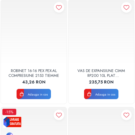
ROBINET 16-16 PEX PEX-AL
VAS DE EXPANSIUNE CIMM
COMPRESIUNE 2153 TIEMME
RP200 10L PLAT
DREPTUNGHIULAR CM9110
43,26 RON
235,75 RON
Adauga in cos
Adauga in cos
-15%