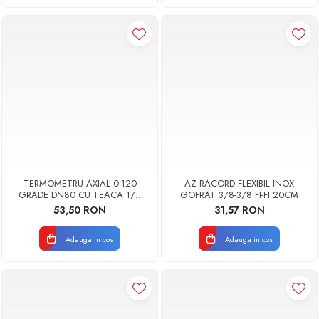
TERMOMETRU AXIAL 0-120
AZ RACORD FLEXIBIL INOX
GRADE DN80 CU TEACA 1/2
GOFRAT 3/8-3/8 FI-FI 20CM
TB80-100 FIMET
53,50 RON
31,57 RON
Adauga in cos
Adauga in cos