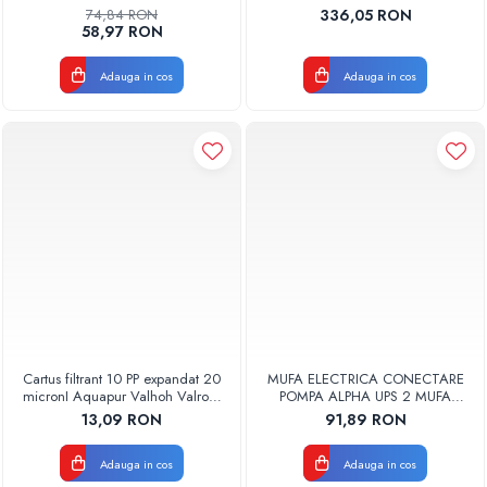
PENTRU CURATAREA
74,84 RON
336,05 RON
APARATELOR DE AER
58,97 RON
CONDITIONAT
CLINETPLUS0600
Adauga in cos
Adauga in cos
Cartus filtrant 10 PP expandat 20
MUFA ELECTRICA CONECTARE
micronI Aquapur Valhoh Valrom
POMPA ALPHA UPS 2 MUFA
AQUA07000110020
ELECTRICA GRUNDFOS
13,09 RON
91,89 RON
Adauga in cos
Adauga in cos