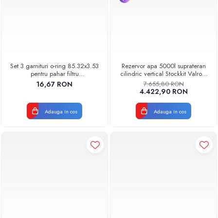
Set 3 garnituri o-ring 85.32x3.53
Rezervor apa 5000l suprateran
pentru pahar filtru
cilindric vertical Stockkit Valrom
AQUA06030000000
49020150000
16,67 RON
7.655,80 RON
4.422,90 RON
Adauga in cos
Adauga in cos