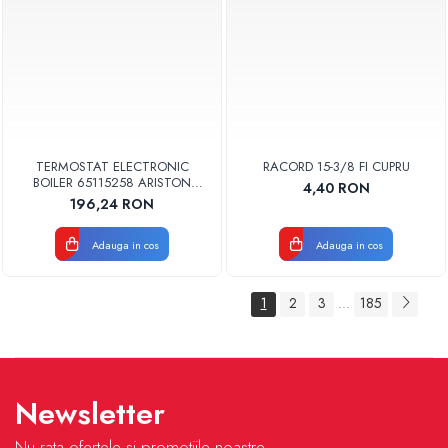
TERMOSTAT ELECTRONIC
RACORD 15-3/8 FI CUPRU
BOILER 65115258 ARISTON
4,40 RON
ORIGINAL
196,24 RON
Adauga in cos
Adauga in cos
1
2
3
185
...
Newsletter
Nu rata ofertele si promotiile noastre