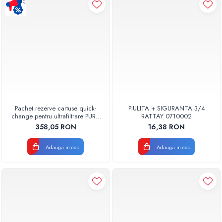
Pompe de caldura
Centrale peleti lemn
Pachet rezerve cartuse quick-
PIULITA + SIGURANTA 3/4
change pentru ultrafiltrare PUR4
RATTAY 0710002
Aquapur Valhoh Valrom
358,05 RON
16,38 RON
Adauga in cos
Adauga in cos