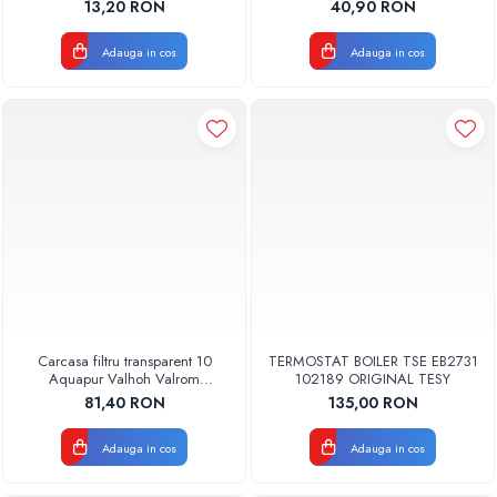
AQUA07000210020
13,20 RON
40,90 RON
Adauga in cos
Adauga in cos
Carcasa filtru transparent 10
TERMOSTAT BOILER TSE EB2731
Aquapur Valhoh Valrom
102189 ORIGINAL TESY
AQUA00110001032
81,40 RON
135,00 RON
Adauga in cos
Adauga in cos