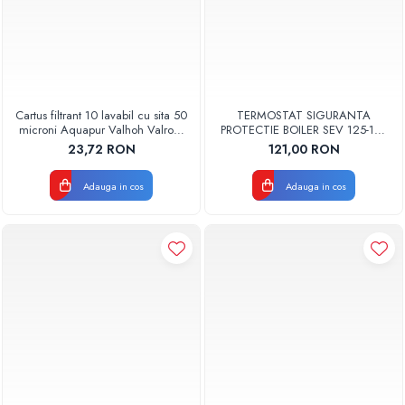
Cartus filtrant 10 lavabil cu sita 50
TERMOSTAT SIGURANTA
microni Aquapur Valhoh Valrom
PROTECTIE BOILER SEV 125-150
AQUA07000310050
ISEA 46301060 ORIGINAL
23,72 RON
121,00 RON
FERROLI
Adauga in cos
Adauga in cos