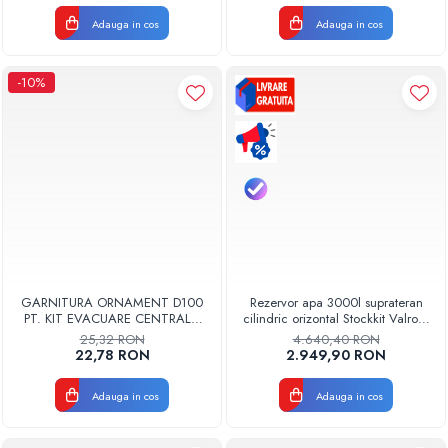
Adauga in cos
Adauga in cos
-10%
GARNITURA ORNAMENT D100
Rezervor apa 3000l suprateran
PT. KIT EVACUARE CENTRALA
cilindric orizontal Stockkit Valrom
FGGE100
49013000001
25,32 RON
4.640,40 RON
22,78 RON
2.949,90 RON
Adauga in cos
Adauga in cos