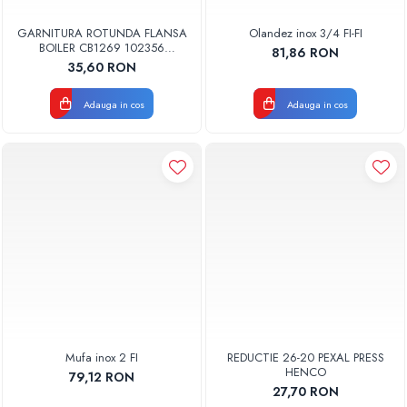
GARNITURA ROTUNDA FLANSA
Olandez inox 3/4 FI-FI
BOILER CB1269 102356
81,86 RON
ORIGINAL TESY
35,60 RON
Adauga in cos
Adauga in cos
Mufa inox 2 FI
REDUCTIE 26-20 PEXAL PRESS
HENCO
79,12 RON
27,70 RON