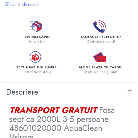
Comanda rapida
Pompe de caldura
Centrale peleti lemn
LIVRAM RAPID
COMANZI TELEFONIC?
In toata tara
Contacteaza-ne aici!
RETUR RAPID SI SIMPLU
ALEGE PLATA CU CARDUL
In termen de 14 zile
Datele sunt in siguranta!
Descriere
TRANSPORT GRATUIT
Fosa
septica 2000L 3-5 persoane
48601020000 AquaClean
Valrom