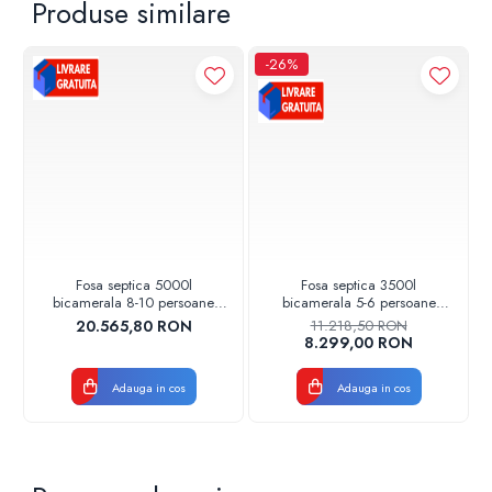
Produse similare
Apa rezultata NU poate fi utilizata la irigatii.
-26%
Fosa septica 5000l
Fosa septica 3500l
bicamerala 8-10 persoane
bicamerala 5-6 persoane
48601050000 Aquaclean
48601035000 Aquaclean
20.565,80 RON
11.218,50 RON
Valrom
Valrom
8.299,00 RON
Adauga in cos
Adauga in cos