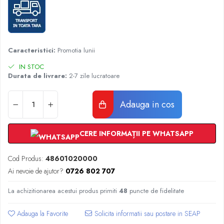
Radiatoare Otel Vogel&Noot
Radiatoare Otel Korado
Radiatoare de Baie Purmo Banga
Automatizare Termostate
Caracteristici:
Promotia lunii
Detectoare
Termostate centrala ambient
IN STOC
Durata de livrare:
2-7 zile lucratoare
Detectoare de gaz si electrovalve
Detectoare de inundatie
Adauga in cos
Automatizari centrala termica
Stabilizatoare de tensiune
Panouri solare apa calda
CERE INFORMAȚII PE WHATSAPP
Accesorii panouri solare apa calda
Cod Produs:
48601020000
Kituri panouri solare apa calda
Ai nevoie de ajutor?
0726 802 707
Panouri solare nepresurizate
Automatizari panouri solare
La achizitionarea acestui produs primiti
48
puncte de fidelitate
Teava flexibila inox si fitinguri panouri
solare
Adauga la Favorite
Grupuri de pompare panouri solare