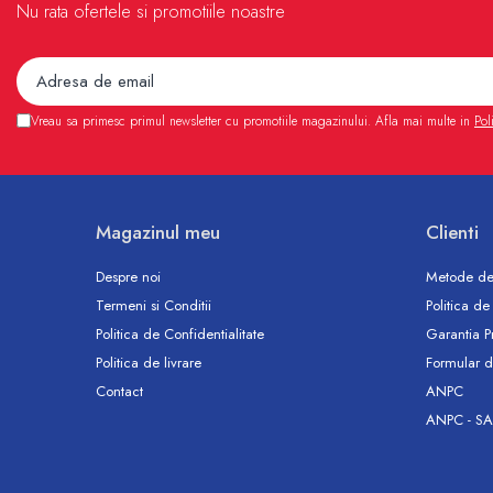
Nu rata ofertele si promotiile noastre
Sterilizatoare UV
Accesorii consumabile sterilizator
UV
Carcase Filtre apa
Vreau sa primesc primul newsletter cu promotiile magazinului. Afla mai multe in
Pol
Accesorii consumabile
dedurizatoare apa
Incalzire in pardoseala
Accesorii incalzire in pardoseala
Magazinul meu
Clienti
Automatizare incalzire in
Despre noi
Metode de
pardoseala
Termeni si Conditii
Politica de
Kituri incalzire in pardoseala
Politica de Confidentialitate
Garantia P
Cutie distribuitor incalzire in
Politica de livrare
Formular d
pardoseala
Contact
ANPC
Distribuitoare incalzire pardoseala
ANPC - SA
Grup amestec si pompare incalzire
pardoseala