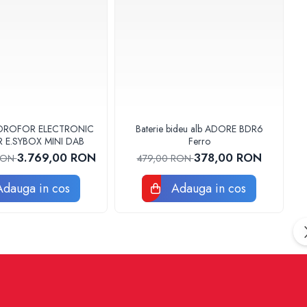
DROFOR ELECTRONIC
Baterie bideu alb ADORE BDR6
R E.SYBOX MINI DAB
Ferro
3.769,00 RON
378,00 RON
 RON
479,00 RON
Adauga in cos
Adauga in cos