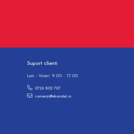
Suport clienti
Luni - Vineri: 9:00 - 17:00
0726 802 707
comenzi@ekoinstal.ro