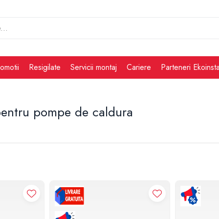
omotii
Resigilate
Servicii montaj
Cariere
Parteneri Ekoinsta
pentru pompe de caldura