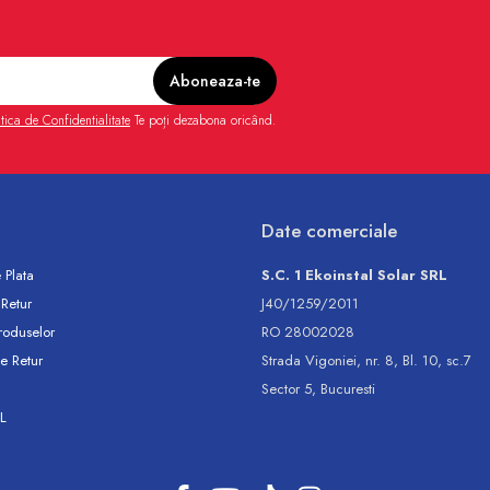
itica de Confidentialitate
Te poți dezabona oricând.
Date comerciale
 Plata
S.C. 1 Ekoinstal Solar SRL
 Retur
J40/1259/2011
roduselor
RO 28002028
e Retur
Strada Vigoniei, nr. 8, Bl. 10, sc.7
Sector 5, Bucuresti
L