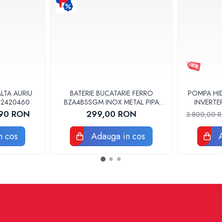
LTA AURIU
BATERIE BUCATARIE FERRO
POMPA HI
X 2420460
BZA4BSSGM INOX METAL PIPA
INVERTE
FLEXIBILA
,90 RON
299,00 RON
3.800,00
n cos
Adauga in cos