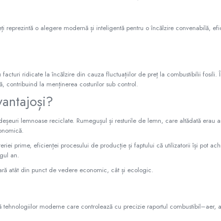
eți reprezintă o alegere modernă și inteligentă pentru o încălzire convenabilă, efic
cturi ridicate la încălzire din cauza fluctuațiilor de preț la combustibilii fosili. 
ă, contribuind la menținerea costurilor sub control.
vantajoși?
 deșeuri lemnoase reciclate. Rumegușul și resturile de lemn, care altădată erau a
conomică.
riei prime, eficienței procesului de producție și faptului că utilizatorii își pot ach
egul an.
ioară atât din punct de vedere economic, cât și ecologic.
rită tehnologiilor moderne care controlează cu precizie raportul combustibil–aer,