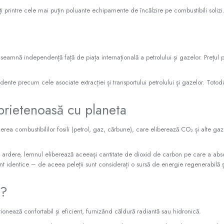
 printre cele mai puțin poluante echipamente de încălzire pe combustibili solizi
amnă independență față de piața internațională a petrolului și gazelor. Prețul pel
ccidente precum cele asociate extracției și transportului petrolului și gazelor. Toto
prietenoasă cu planeta
arderea combustibililor fosili (petrol, gaz, cărbune), care eliberează CO₂ și alte g
in ardere, lemnul eliberează aceeași cantitate de dioxid de carbon pe care a abso
nt identice – de aceea peleții sunt considerați o sursă de energie regenerabilă ș
i?
onează confortabil și eficient, furnizând căldură radiantă sau hidronică.