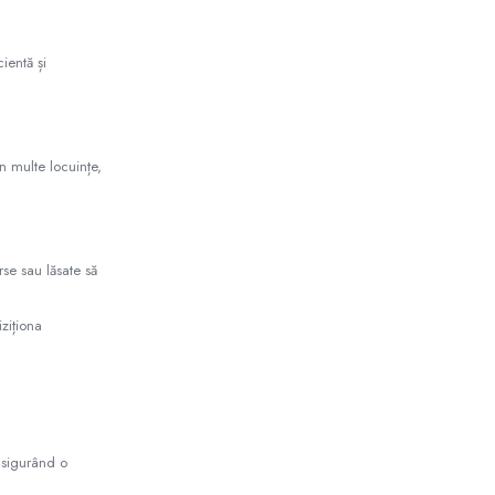
ientă și
În multe locuințe,
rse sau lăsate să
iziționa
 asigurând o