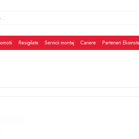
omotii
Resigilate
Servicii montaj
Cariere
Parteneri Ekoinsta