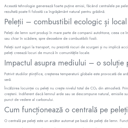
Teava incalzire pardoseala
Această tehnologie generează foarte puține emisii, făcând centralele pe peleți
Accesorii, Piese de Schimb Boilere,
rezultată poate fi folosită ca îngrășământ natural pentru grădină.
Centrale Termice
Peleții – combustibil ecologic și local
Accesorii, Piese de Schimb Boilere
Piese schimb centrale termice
Peleții de lemn sunt produși în mare parte de companii autohtone, ceea ce înse
sau chiar în scădere, spre deosebire de combustibilii fosili.
Pompe de caldura
Peleții sunt siguri la transport, nu prezintă riscuri de scurgeri și nu implică a
Pompe de caldura Ariston
peleți creează locuri de muncă în comunitățile locale.
Pompe de caldura Panosol
Impactul asupra mediului – o soluție 
Pompe de caldura Nibe
Potrivit studiilor științifice, creșterea temperaturii globale este provocată de 
Accesorii pompe de caldura
seră.
Hidro
Încălzirea locuinței cu peleți nu crește nivelul total de CO₂ din atmosferă. Pr
Tevi - Fitinguri - Robineti
creșterii. Indiferent dacă lemnul arde sau se descompune natural, emisiile su
Racorduri flexibile inox apa gaz solare
punct de vedere al carbonului.
Robineti apa, gaz si speciali
Cum funcționează o centrală pe peleț
Tevi si fitinguri PPR
Izolatii tevi, placi izolatii, cochilii
O centrală pe peleți este un arzător automat pe bază de peleți de lemn. Functi