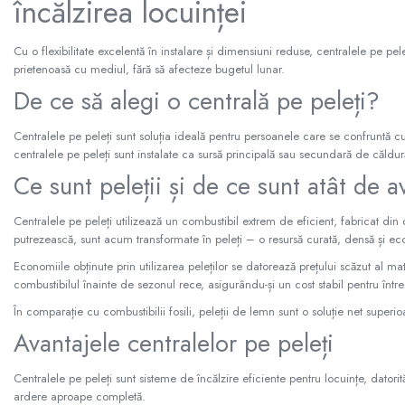
încălzirea locuinței
Sterilizatoare UV
Accesorii consumabile sterilizator
Cu o flexibilitate excelentă în instalare și dimensiuni reduse, centralele pe pel
UV
prietenoasă cu mediul, fără să afecteze bugetul lunar.
Carcase Filtre apa
De ce să alegi o centrală pe peleți?
Accesorii consumabile
dedurizatoare apa
Centralele pe peleți sunt soluția ideală pentru persoanele care se confruntă cu fa
centralele pe peleți sunt instalate ca sursă principală sau secundară de căldur
Incalzire in pardoseala
Ce sunt peleții și de ce sunt atât de a
Accesorii incalzire in pardoseala
Automatizare incalzire in
Centralele pe peleți utilizează un combustibil extrem de eficient, fabricat din
pardoseala
putrezească, sunt acum transformate în peleți – o resursă curată, densă și e
Kituri incalzire in pardoseala
Economiile obținute prin utilizarea peleților se datorează prețului scăzut al mate
combustibilul înainte de sezonul rece, asigurându-și un cost stabil pentru într
Cutie distribuitor incalzire in
pardoseala
În comparație cu combustibilii fosili, peleții de lemn sunt o soluție net super
Distribuitoare incalzire pardoseala
Avantajele centralelor pe peleți
Grup amestec si pompare incalzire
Centralele pe peleți sunt sisteme de încălzire eficiente pentru locuințe, dato
pardoseala
ardere aproape completă.