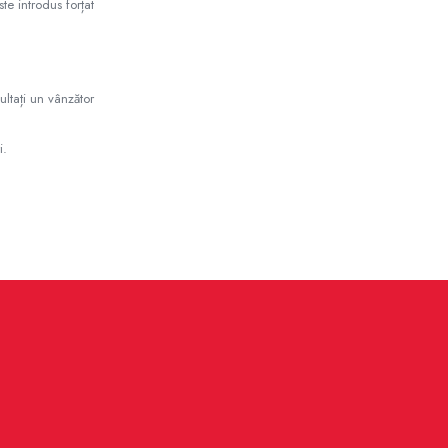
te introdus forțat
ultați un vânzător
i.