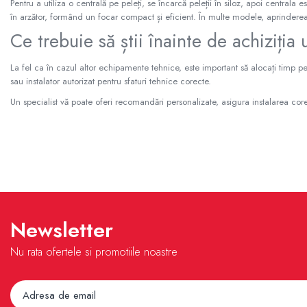
Tevi si fitinguri negre pentru gaz sau
Pentru a utiliza o centrală pe peleți, se încarcă peleții în siloz, apoi centrala
instalatii termice
în arzător, formând un focar compact și eficient. În multe modele, aprindere
Tevi pex, multistrat pexal, pert
Ce trebuie să știi înainte de achiziția
Coturi, teuri, mufe, prelungitoare fitinguri
alama
La fel ca în cazul altor echipamente tehnice, este important să alocați timp pe
Fitinguri: PPSU, Pex, Pexal, Multistrat
sau instalator autorizat pentru sfaturi tehnice corecte.
Tevi Cupru Fitinguri Cupru Accesorii
Un specialist vă poate oferi recomandări personalizate, asigura instalarea corec
lipire
Fose Septice, Separatoare de
Grasimi
Pompe si Vase Expansiune
Pompe recirculare incalzire si apa calda
Pompe si Hidrofoare
Newsletter
Piese Pompe si Hidrofoare
Vase expansiune
Nu rata ofertele si promotiile noastre
Pompe Submersibile
Pompe ape uzate
Canalizare interioara si exterioara