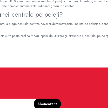
 este pornită. Sistemul automat alimentează peleții în camera de ardere, iar aerul es
a este complet automatizată, ridicând gradul de confort.
 unei centrale pe peleți?
ntru a alege centrala potrivită nevoilor dumneavoastră. Înainte de achiziție, cons
tă și vă poate explica modul optim de utilizare și întreținere a centralei pe peleț