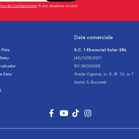
itica de Confidentialitate
Te poți dezabona oricând.
Date comerciale
 Plata
S.C. 1 Ekoinstal Solar SRL
 Retur
J40/1259/2011
roduselor
RO 28002028
e Retur
Strada Vigoniei, nr. 8, Bl. 10, sc.7
Sector 5, Bucuresti
L