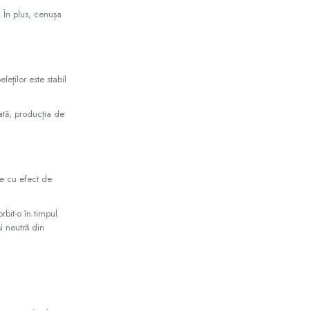
. În plus, cenușa
eților este stabil
dată, producția de
aze cu efect de
rbit-o în timpul
i neutră din