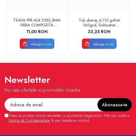
TEAVA PPR ALB 25X3,5MM
Tub drenaj d,110 gofrat
FIBRA COMPOZITA
360grd, Dublustrat
10033025004
verde/negru 110152 Drainkit
11,00 RON
33,25 RON
VALDUOTHERM VALROM
Adauga in cos
Adauga in cos
Newsletter
Nu rata ofertele si promotiile noastre
Vreau sa primesc primul newsletter cu promotiile magazinului. Afla mai multe in
Politica de Confidentialitate
Te poți dezabona oricând.