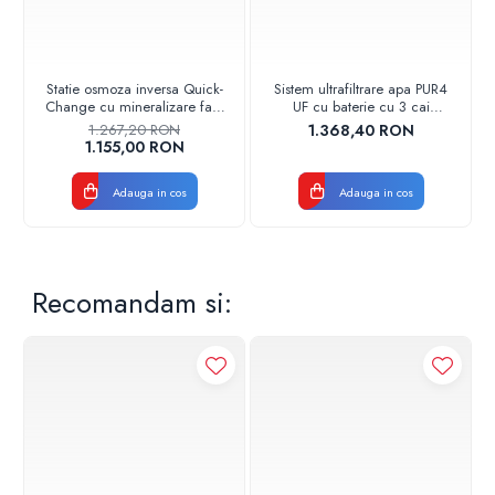
Statie osmoza inversa Quick-
Sistem ultrafiltrare apa PUR4
Change cu mineralizare fara
UF cu baterie cu 3 cai
pompa AQUA05432411100
Aquapur Valhoh Valrom
1.267,20 RON
1.368,40 RON
Aquapur Valhoh Valrom
AQUA04420411121
1.155,00 RON
Adauga in cos
Adauga in cos
Recomandam si: