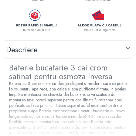
Pompe de caldura
Centrale peleti lemn
RETUR RAPID SI SIMPLU
ALEGE PLATA CU CARDUL
In termen de 14 zile
Datele sunt in siguranta!
Descriere
Baterie bucatarie 3 cai crom
satinat pentru osmoza inversa
Bateria cu 3 cai satinata cu design elegant si modern care se poate
folosi pentru apa rece, apa calda si apa purificata/filtrata, in acelasi
timp. Se monteaza pe chiuveta din bucatarie si va scuteste de
montarea unei baterii separate pentru apa filtrata.Furnizarea apei
purificate se face printr-un traseu separat astfel incat sunt pastrate
proprietatile apei.Bateria monocomanda pentru bucatarie cu teava
lunga, este echipata cu cartus ceramic de Ø 40 mm si racorduri
flexibile pentru alimentare cu apa calda si rece.Bateria este
prevazuta cu 3 orificii: pentru apa calda, pentru apa rece si pentru
apa filtrata.La baterie se ataseaza un filtru de apa pentru apa