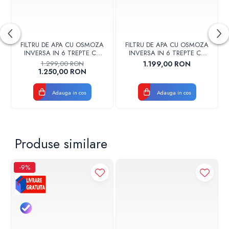
Temperatura maxima de functionare: 90°C
Presiune maxima de functionare: 6 bar
Culoare: Crom satinat
Montaj: Pe obiect
Tip conectare: Racord flexibil
FILTRU DE APA CU OSMOZA
FILTRU DE APA CU OSMOZA
INVERSA IN 6 TREPTE CU
INVERSA IN 6 TREPTE CU
MINERALIZARE CU POMPA SI
MINERALIZARE SI POMPA KT-
1.299,00 RON
1.199,00 RON
LAMPA UV KT-RO-50-UV
RO-50
1.250,00 RON
Adauga in cos
Adauga in cos
Produse similare
-9%