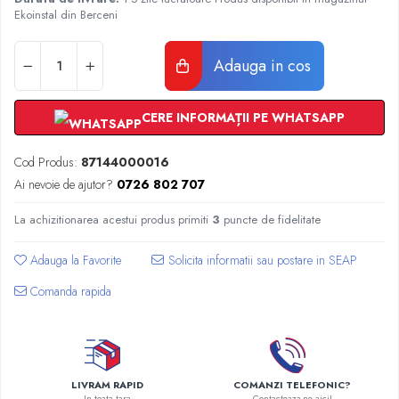
Radiatoare Otel Vogel&Noot
Ekoinstal din Berceni
Radiatoare Otel Korado
Radiatoare de Baie Purmo Banga
Adauga in cos
Automatizare Termostate
Detectoare
CERE INFORMAȚII PE WHATSAPP
Termostate centrala ambient
Detectoare de gaz si electrovalve
Cod Produs:
87144000016
Detectoare de inundatie
Ai nevoie de ajutor?
0726 802 707
Automatizari centrala termica
Stabilizatoare de tensiune
La achizitionarea acestui produs primiti
3
puncte de fidelitate
Panouri solare apa calda
Adauga la Favorite
Accesorii panouri solare apa calda
Kituri panouri solare apa calda
Comanda rapida
Panouri solare nepresurizate
Automatizari panouri solare
Teava flexibila inox si fitinguri panouri
solare
LIVRAM RAPID
COMANZI TELEFONIC?
Grupuri de pompare panouri solare
In toata tara
Contacteaza-ne aici!