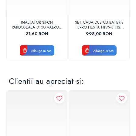
INALTATOR SIFON
SET CADA DUS CU BATERIE
PARDOSEALA D100 VALROM
FERRO FIESTA NP79-BFI13U
17001900004
CROM
31,60 RON
998,00 RON
Adauga in cos
Adauga in cos
Clientii au apreciat si: