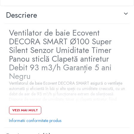
Pompe de caldura
Descriere
Centrale peleti lemn
Ventilator de baie Ecovent
DECORA SMART Ø100 Super
Silent Senzor Umiditate Timer
Panou sticlă Clapetă antiretur
Debit 93 m3/h Garanție 5 ani
Negru
Ventilatorul de baie Ecovent DECORA SMART asigură o ventilație
automată și eficientă în băi și alte spații cu umiditate crescută, cu un
debit de aer de 93 m³/h și funcționare extrem de silențioasă.
Dispune de senzor de umiditate, timer și clapetă antiretur, fiind
ideal pentru o ventilație controlată și prevenirea formării
mucegaiului.
VEZI MAI MULT
SMART - Ventilație automată
Informatii conformitate produs
pentru control mai bun al