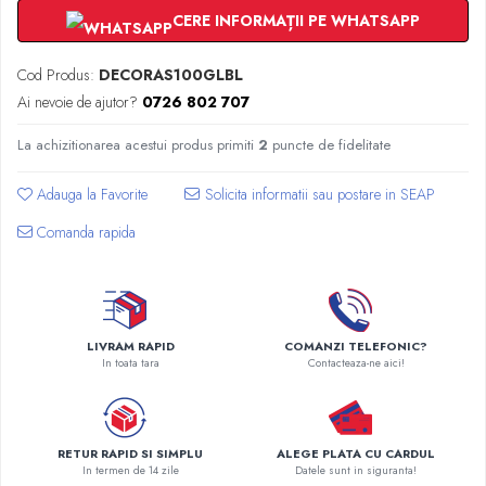
Radiatoare Otel Vogel&Noot
CERE INFORMAȚII PE WHATSAPP
Radiatoare Otel Korado
Radiatoare de Baie Purmo Banga
Cod Produs:
DECORAS100GLBL
Automatizare Termostate
Ai nevoie de ajutor?
0726 802 707
Detectoare
La achizitionarea acestui produs primiti
2
puncte de fidelitate
Termostate centrala ambient
Detectoare de gaz si electrovalve
Adauga la Favorite
Detectoare de inundatie
Automatizari centrala termica
Comanda rapida
Stabilizatoare de tensiune
Panouri solare apa calda
Accesorii panouri solare apa calda
LIVRAM RAPID
COMANZI TELEFONIC?
Kituri panouri solare apa calda
In toata tara
Contacteaza-ne aici!
Panouri solare nepresurizate
Automatizari panouri solare
Teava flexibila inox si fitinguri panouri
solare
RETUR RAPID SI SIMPLU
ALEGE PLATA CU CARDUL
In termen de 14 zile
Datele sunt in siguranta!
Grupuri de pompare panouri solare