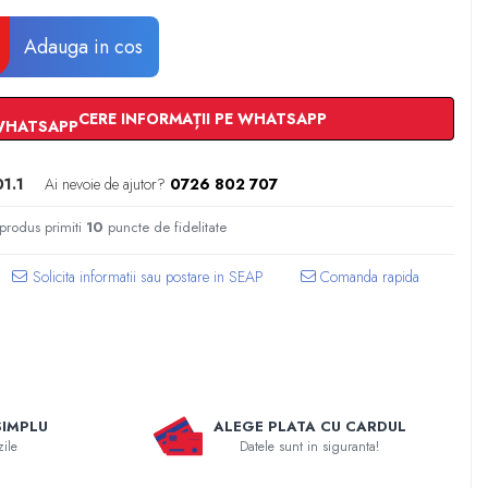
Adauga in cos
CERE INFORMAȚII PE WHATSAPP
1.1
Ai nevoie de ajutor?
0726 802 707
 produs primiti
10
puncte de fidelitate
Comanda rapida
SIMPLU
ALEGE PLATA CU CARDUL
zile
Datele sunt in siguranta!