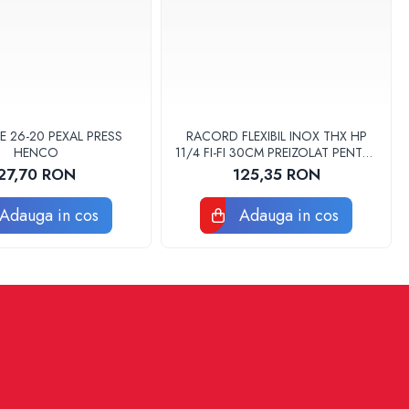
E 26-20 PEXAL PRESS
RACORD FLEXIBIL INOX THX HP
HENCO
11/4 FI-FI 30CM PREIZOLAT PENTRU
POMPA DE CALDURA - THX
27,70 RON
125,35 RON
Adauga in cos
Adauga in cos