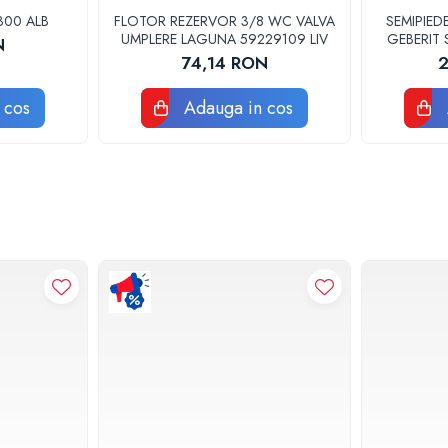
300 ALB
FLOTOR REZERVOR 3/8 WC VALVA
SEMIPIED
UMPLERE LAGUNA 59229109 LIV
GEBERIT
N
74,14 RON
2
 cos
Adauga in cos