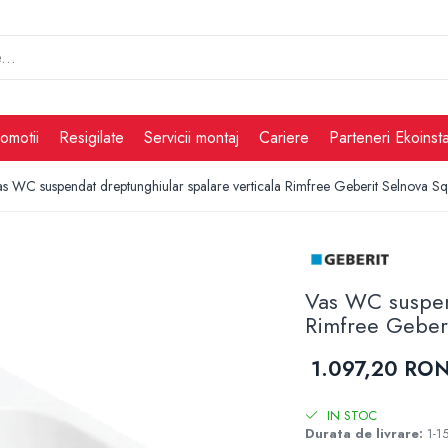
omotii
Resigilate
Servicii montaj
Cariere
Parteneri Ekoinsta
as WC suspendat dreptunghiular spalare verticala Rimfree Geberit Selnova 
Vas WC suspend
Rimfree Geber
1.097,20 RO
IN STOC
Durata de livrare:
1-15