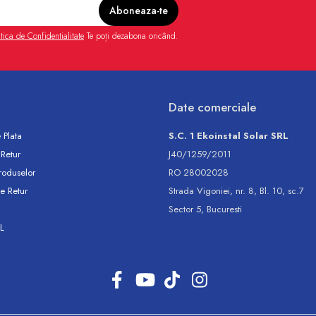
itica de Confidentialitate
Te poți dezabona oricând.
Date comerciale
 Plata
S.C. 1 Ekoinstal Solar SRL
 Retur
J40/1259/2011
roduselor
RO 28002028
e Retur
Strada Vigoniei, nr. 8, Bl. 10, sc.7
Sector 5, Bucuresti
L