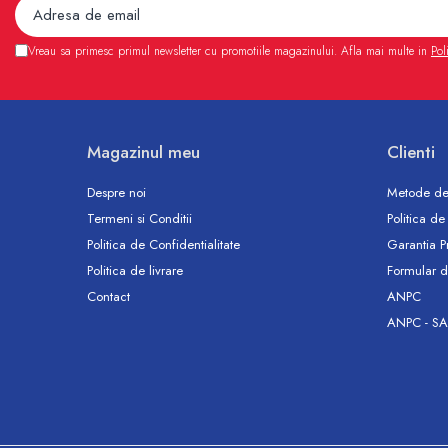
Accesorii
Vase WC
Vreau sa primesc primul newsletter cu promotiile magazinului. Afla mai multe in
Pol
Rezervoare incastrate
Rezervoare, rame WC incastrate si
clapete
Rezervoare si rame incastrate
Magazinul meu
Clienti
Clapete rezervoare si accesorii
Climatizare
Despre noi
Metode de
Ventiloconvectoare
Termeni si Conditii
Politica de
Ventiloconvectoare
Politica de Confidentialitate
Garantia P
Termostate Accesorii Ventiloconvectoare
Politica de livrare
Formular d
Aere conditionate
Contact
ANPC
ANPC - SA
Aer conditionat Monosplit
Aer conditionat Multisplit
Accesorii aer conditionat si ventilatie
Aer conditionat portabil
Filtrare aer