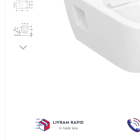
Sisteme filtrare apa Debite Mari
Sisteme filtrare apa In Trepte
Consumabile Statii medii filtrante
Consumabile Statii osmoza
Statii filtrare apa cu medii filtrante
Statii si Sisteme dezinfectie apa
Dedurizatoare Apa
Osmoza inversa rezidential
Accesorii consumabile osmoza
inversa
Ultrafiltrare recomandat pentru
apa de retea
Cartuse si Filtre filtrare apa
LIVRAM RAPID
Echipamente HORECA
In toata tara
Filtre apa cu purjare