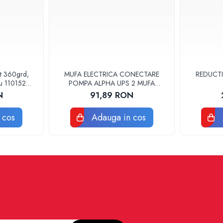
at 360grd,
MUFA ELECTRICA CONECTARE
REDUCTI
ru 110152
POMPA ALPHA UPS 2 MUFA
ELECTRICA GRUNDFOS
N
91,89 RON
 cos
Adauga in cos