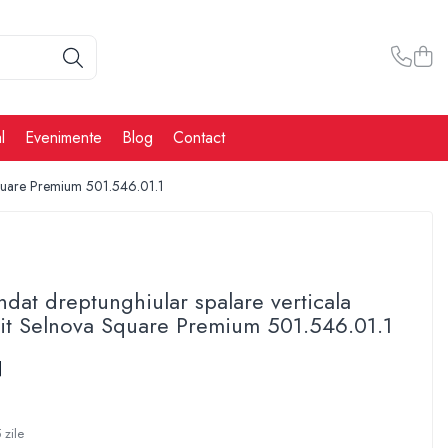
l
Evenimente
Blog
Contact
Square Premium 501.546.01.1
at dreptunghiular spalare verticala
it Selnova Square Premium 501.546.01.1
N
 zile