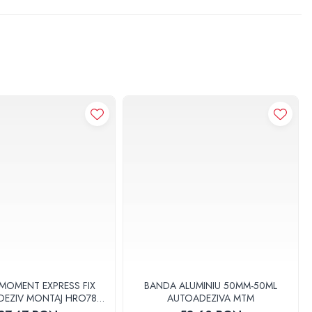
 MOMENT EXPRESS FIX
BANDA ALUMINIU 50MM-50ML
DEZIV MONTAJ HRO78
AUTOADEZIVA MTM
37046 1022074