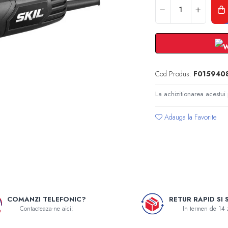
Cod Produs:
F015940
La achizitionarea acestui
Adauga la Favorite
COMANZI TELEFONIC?
RETUR RAPID SI 
Contacteaza-ne aici!
In termen de 14 