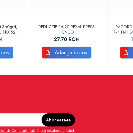
at 360grd,
REDUCTIE 26-20 PEXAL PRESS
RACORD F
ru 110152
HENCO
11/4 FI-FI
POMPA
N
27,70 RON
 cos
Adauga in cos
itica de Confidentialitate
Te poți dezabona oricând.