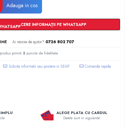
Adauga in cos
CERE INFORMAȚII PE WHATSAPP
8ME
Ai nevoie de ajutor?
0726 802 707
 produs primiti
2
puncte de fidelitate
Comanda rapida
SIMPLU
ALEGE PLATA CU CARDUL
zile
Datele sunt in siguranta!