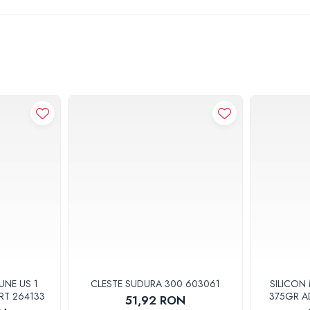
UNE US 1
CLESTE SUDURA 300 603061
SILICON
RT 264133
375GR A
51,92 RON
14