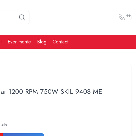
l
Evenimente
Blog
Contact
ular 1200 RPM 750W SKIL 9408 ME
 zile