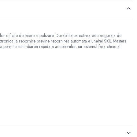
 dificile de taiere si polizare. Durabilitatea extinsa este asigurata de
electronica la repornire previne repornirea automata a uneltei SKIL Masters
lui permite schimbarea rapida a accesoriilor, iar sistemul fara cheie al