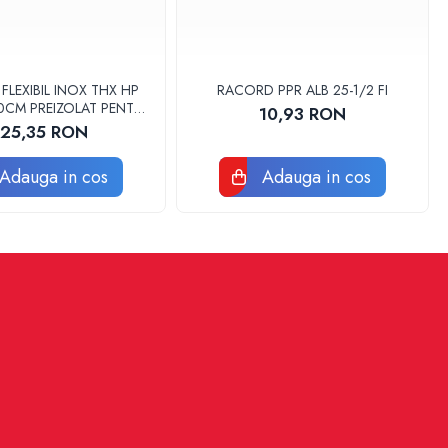
LEXIBIL INOX THX HP
RACORD PPR ALB 25-1/2 FI
 30CM PREIZOLAT PENTRU
10,93 RON
 DE CALDURA - THX
125,35 RON
Adauga in cos
Adauga in cos