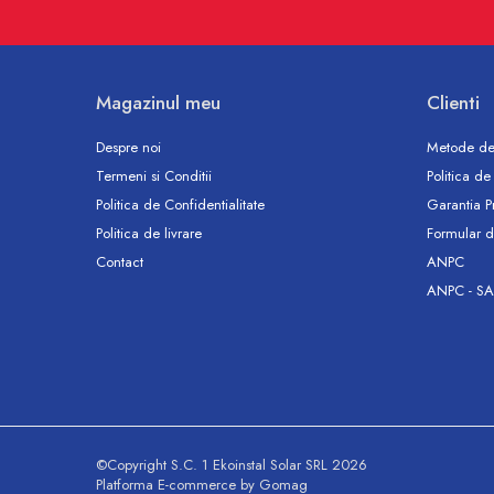
Accesorii
Vase WC
Rezervoare incastrate
Rezervoare, rame WC incastrate si
Magazinul meu
Clienti
clapete
Rezervoare si rame incastrate
Despre noi
Metode de
Clapete rezervoare si accesorii
Termeni si Conditii
Politica de
Climatizare
Politica de Confidentialitate
Garantia P
Ventiloconvectoare
Politica de livrare
Formular d
Contact
ANPC
Ventiloconvectoare
ANPC - SA
Termostate Accesorii Ventiloconvectoare
Aere conditionate
Aer conditionat Monosplit
Aer conditionat Multisplit
Accesorii aer conditionat si ventilatie
Aer conditionat portabil
©Copyright S.C. 1 Ekoinstal Solar SRL 2026
Filtrare aer
Platforma E-commerce by Gomag