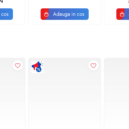
N
 cos
Adauga in cos