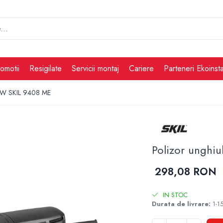
omotii
Resigilate
Servicii montaj
Cariere
Parteneri Ekoinsta
50W SKIL 9408 ME
Polizor unghi
298,08 RON
IN STOC
Durata de livrare:
1-15