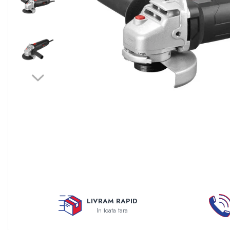
Sisteme filtrare apa Debite Mari
Sisteme filtrare apa In Trepte
Consumabile Statii medii filtrante
Consumabile Statii osmoza
Statii filtrare apa cu medii filtrante
Statii si Sisteme dezinfectie apa
Dedurizatoare Apa
Osmoza inversa rezidential
Accesorii consumabile osmoza
inversa
Ultrafiltrare recomandat pentru
apa de retea
Cartuse si Filtre filtrare apa
LIVRAM RAPID
Echipamente HORECA
In toata tara
Filtre apa cu purjare