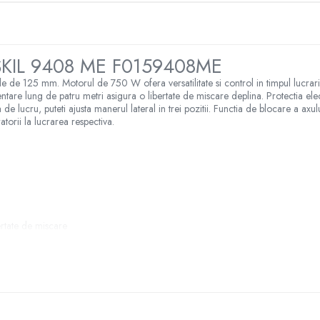
 SKIL 9408 ME
F0159408ME
 de 125 mm. Motorul de 750 W ofera versatilitate si control in timpul lucrarilor
limentare lung de patru metri asigura o libertate de miscare deplina. Protectia 
de lucru, puteti ajusta manerul lateral in trei pozitii. Functia de blocare a axu
atorii la lucrarea respectiva.
rtate de miscare
 mare a uneltei
sca automat dupa o intrerupere a alimentarii electrice
ile