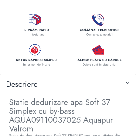
Pompe de caldura
Centrale peleti lemn
LIVRAM RAPID
COMANZI TELEFONIC?
In toata tara
Contacteaza-ne aici!
RETUR RAPID SI SIMPLU
ALEGE PLATA CU CARDUL
In termen de 14 zile
Datele sunt in siguranta!
Descriere
Statie dedurizare apa Soft 37
Simplex cu by-bass
AQUA09110037025 Aquapur
Valrom
Statia de dedurizare apa Soft 37 SIMPLEX reduce duritatea din