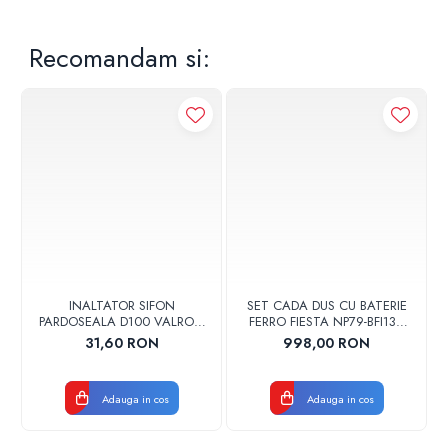
Recomandam si:
INALTATOR SIFON
SET CADA DUS CU BATERIE
PARDOSEALA D100 VALROM
FERRO FIESTA NP79-BFI13U
17001900004
CROM
31,60 RON
998,00 RON
Adauga in cos
Adauga in cos