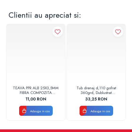
Clientii au apreciat si:
TEAVA PPR ALB 25X3,5MM
Tub drenaj d,110 gofrat
FIBRA COMPOZITA
360grd, Dublustrat
10033025004
verde/negru 110152 Drainkit
11,00 RON
33,25 RON
VALDUOTHERM VALROM
Adauga in cos
Adauga in cos