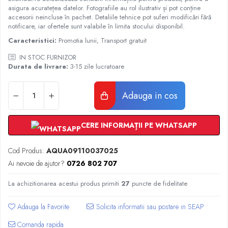
Radiatoare Otel Vogel&Noot
asigura acuratețea datelor. Fotografiile au rol ilustrativ și pot conține
Radiatoare Otel Korado
accesorii neincluse în pachet. Detaliile tehnice pot suferi modificări fără
notificare, iar ofertele sunt valabile în limita stocului disponibil.
Radiatoare de Baie Purmo Banga
Caracteristici:
Promotia lunii, Transport gratuit
Automatizare Termostate
Detectoare
IN STOC FURNIZOR
Durata de livrare:
3-15 zile lucratoare
Termostate centrala ambient
Detectoare de gaz si electrovalve
Adauga in cos
Detectoare de inundatie
Automatizari centrala termica
Stabilizatoare de tensiune
CERE INFORMAȚII PE WHATSAPP
Panouri solare apa calda
Accesorii panouri solare apa calda
Cod Produs:
AQUA09110037025
Ai nevoie de ajutor?
0726 802 707
Kituri panouri solare apa calda
Panouri solare nepresurizate
La achizitionarea acestui produs primiti
27
puncte de fidelitate
Automatizari panouri solare
Teava flexibila inox si fitinguri panouri
Adauga la Favorite
solare
Comanda rapida
Grupuri de pompare panouri solare