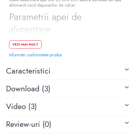
eliminand riscul depunerilor de calcar.
Parametrii apei de
alimentare:
Pentru o buna functionare a
VEZI MAI MULT
statiilor, calitatea apei la
Informatii conformitate produs
intrarea in acestea trebuie
Caracteristici
controlata din punct de
Download (3)
vedere al continutului de:
Video
(3)
Duritate maxima: 42dH
Fier maxim: 0,2 mg/l
Review-uri
(0)
Mangan maxim: 0,05mg/l
Particule: < 100 microni