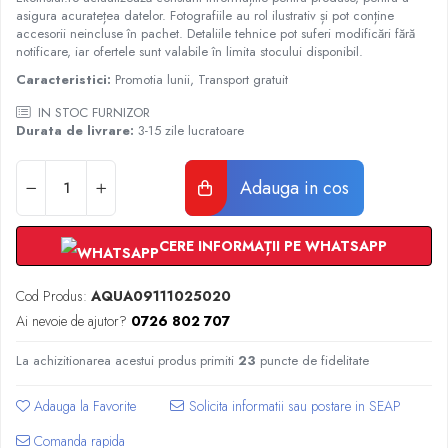
Radiatoare Otel Vogel&Noot
asigura acuratețea datelor. Fotografiile au rol ilustrativ și pot conține
Radiatoare Otel Korado
accesorii neincluse în pachet. Detaliile tehnice pot suferi modificări fără
notificare, iar ofertele sunt valabile în limita stocului disponibil.
Radiatoare de Baie Purmo Banga
Caracteristici:
Promotia lunii, Transport gratuit
Automatizare Termostate
Detectoare
IN STOC FURNIZOR
Durata de livrare:
3-15 zile lucratoare
Termostate centrala ambient
Detectoare de gaz si electrovalve
Adauga in cos
Detectoare de inundatie
Automatizari centrala termica
Stabilizatoare de tensiune
CERE INFORMAȚII PE WHATSAPP
Panouri solare apa calda
Accesorii panouri solare apa calda
Cod Produs:
AQUA09111025020
Ai nevoie de ajutor?
0726 802 707
Kituri panouri solare apa calda
Panouri solare nepresurizate
La achizitionarea acestui produs primiti
23
puncte de fidelitate
Automatizari panouri solare
Teava flexibila inox si fitinguri panouri
Adauga la Favorite
solare
Comanda rapida
Grupuri de pompare panouri solare