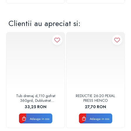
Clientii au apreciat si:
Tub drenaj d,110 gofrat
REDUCTIE 26-20 PEXAL
360grd, Dublustrat
PRESS HENCO
verde/negru 110152 Drainkit
33,25 RON
27,70 RON
Adauga in cos
Adauga in cos