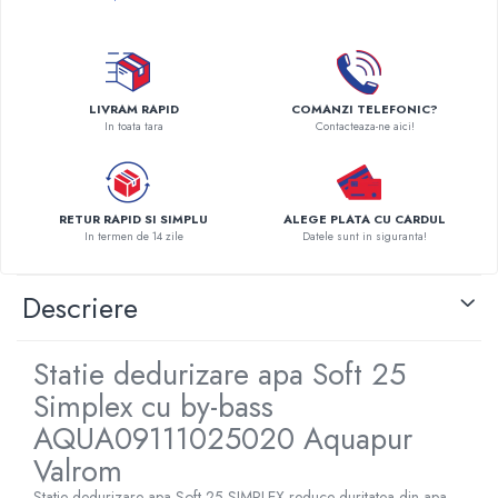
Pompe de caldura
Centrale peleti lemn
LIVRAM RAPID
COMANZI TELEFONIC?
In toata tara
Contacteaza-ne aici!
RETUR RAPID SI SIMPLU
ALEGE PLATA CU CARDUL
In termen de 14 zile
Datele sunt in siguranta!
Descriere
Statie dedurizare apa Soft 25
Simplex cu by-bass
AQUA09111025020 Aquapur
Valrom
Statie dedurizare apa Soft 25 SIMPLEX reduce duritatea din apa