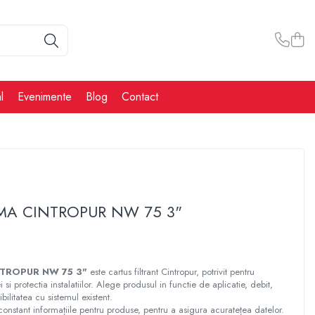
l
Evenimente
Blog
Contact
A CINTROPUR NW 75 3"
TROPUR NW 75 3"
este cartus filtrant Cintropur, potrivit pentru
i si protectia instalatiilor. Alege produsul in functie de aplicatie, debit,
bilitatea cu sistemul existent.
constant informațiile pentru produse, pentru a asigura acuratețea datelor.