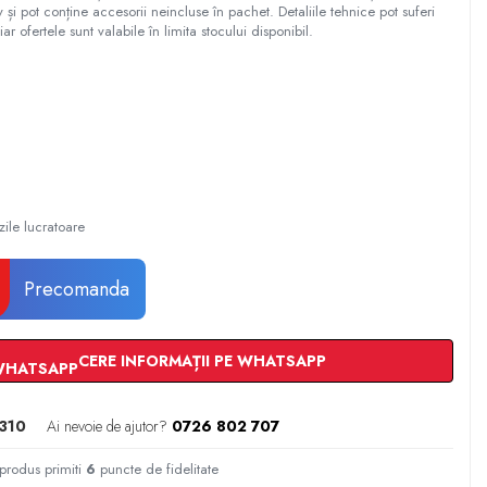
tiv și pot conține accesorii neincluse în pachet. Detaliile tehnice pot suferi
iar ofertele sunt valabile în limita stocului disponibil.
zile lucratoare
Precomanda
CERE INFORMAȚII PE WHATSAPP
310
Ai nevoie de ajutor?
0726 802 707
 produs primiti
6
puncte de fidelitate