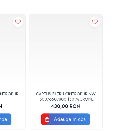
INTROPUR
CARTUS FILTRU CINTROPUR NW
500/650/800 150 MICRONI
MANSOANE FILTRARE SET 5BUC
N
430,00 RON
nda
Adauga in cos