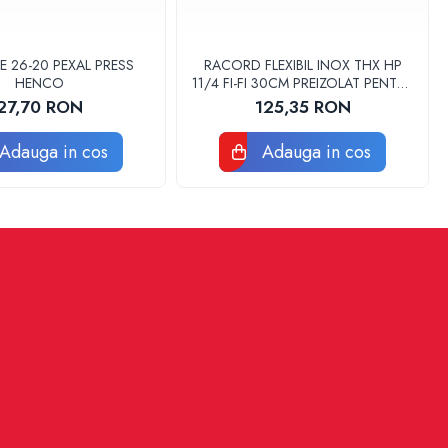
E 26-20 PEXAL PRESS
RACORD FLEXIBIL INOX THX HP
HENCO
11/4 FI-FI 30CM PREIZOLAT PENTRU
POMPA DE CALDURA - THX
27,70 RON
125,35 RON
Adauga in cos
Adauga in cos