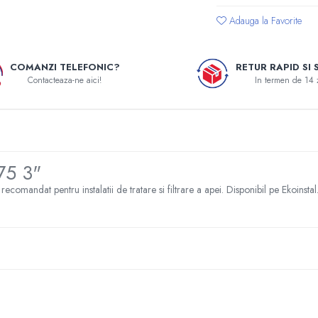
Adauga la Favorite
COMANZI TELEFONIC?
RETUR RAPID SI 
Contacteaza-ne aici!
In termen de 14 
5 3"
t pentru instalatii de tratare si filtrare a apei. Disponibil pe Ekoinstal.ro,