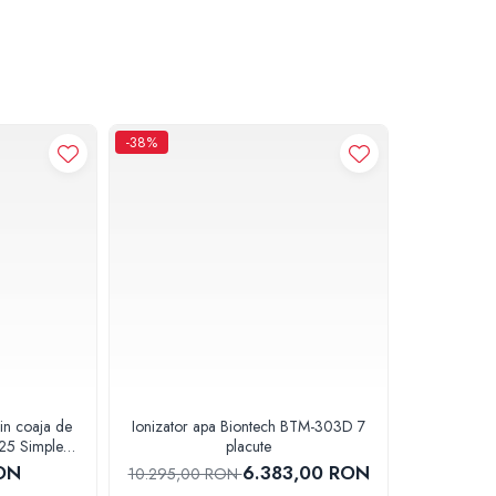
-38%
din coaja de
Ionizator apa Biontech BTM-303D 7
5 Simplex
placute
ur Valhoh
ON
6.383,00 RON
10.295,00 RON