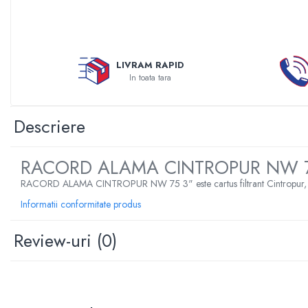
Sterilizatoare UV
Accesorii consumabile sterilizator
UV
LIVRAM RAPID
Carcase Filtre apa
In toata tara
Accesorii consumabile
dedurizatoare apa
Descriere
Incalzire in pardoseala
Accesorii incalzire in pardoseala
RACORD ALAMA CINTROPUR NW 7
Automatizare incalzire in
pardoseala
RACORD ALAMA CINTROPUR NW 75 3" este cartus filtrant Cintropur, recomanda
Kituri incalzire in pardoseala
Informatii conformitate produs
Cutie distribuitor incalzire in
pardoseala
Review-uri
(0)
Distribuitoare incalzire pardoseala
Grup amestec si pompare incalzire
pardoseala