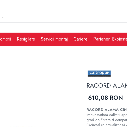
omotii
Resigilate
Servicii montaj
Cariere
Parteneri Ekoinsta
RACORD ALAM
610,08 RON
RACORD ALAMA CIN
imbunatatirea calitatii ape
grad de filtrare si compati
Ekoinstal.ro actualizează 