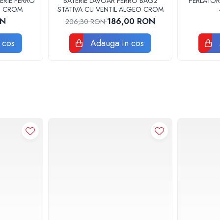
ERIE FERRO
BATERIE LAVOAR FERRO BAG2
PERLATOR
3U CROM
STATIVA CU VENTIL ALGEO CROM
ON
186,00 RON
206,30 RON
 cos
Adauga in cos