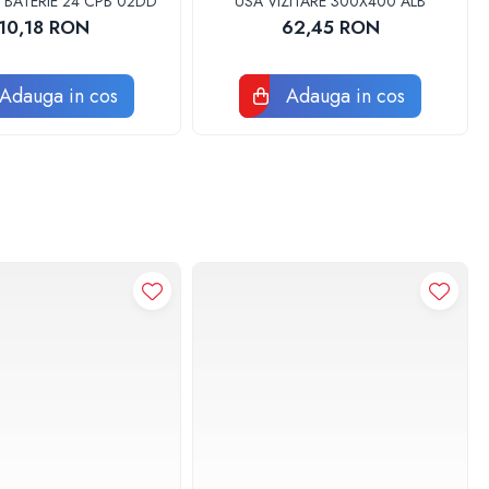
 BATERIE 24 CPB 02DD
USA VIZITARE 300X400 ALB
10,18 RON
62,45 RON
Adauga in cos
Adauga in cos