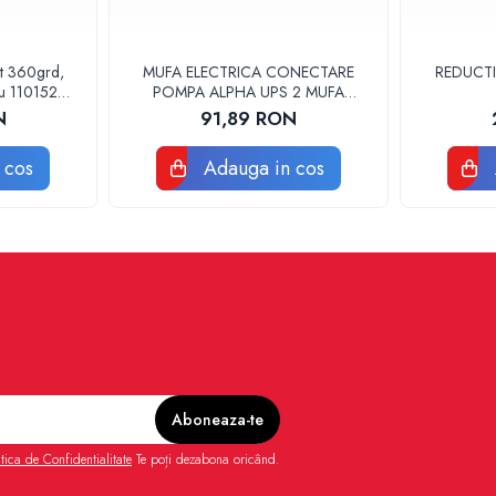
at 360grd,
MUFA ELECTRICA CONECTARE
REDUCTI
ru 110152
POMPA ALPHA UPS 2 MUFA
ELECTRICA GRUNDFOS
N
91,89 RON
 cos
Adauga in cos
itica de Confidentialitate
Te poți dezabona oricând.