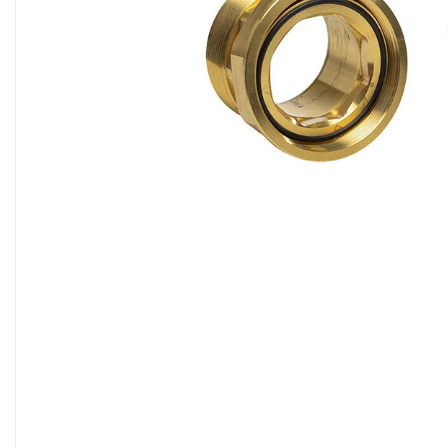
Sisteme filtrare apa Debite Mari
Sisteme filtrare apa In Trepte
Consumabile Statii medii filtrante
Consumabile Statii osmoza
Statii filtrare apa cu medii filtrante
Statii si Sisteme dezinfectie apa
Dedurizatoare Apa
Osmoza inversa rezidential
Accesorii consumabile osmoza
inversa
Ultrafiltrare recomandat pentru
apa de retea
Cartuse si Filtre filtrare apa
Echipamente HORECA
Filtre apa cu purjare