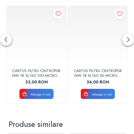
CARTUS FILTRU CINTROPUR
CARTUS FILTRU CINTROPUR
NW 18 SL160 100 MICRONI
NW 18 SL160 50 MICRONI
MANSOANE FILTRARE SET
MANSOANE FILTRARE SET
33,00 RON
34,00 RON
5BUC
5BUC
Adauga in cos
Adauga in cos
Produse similare