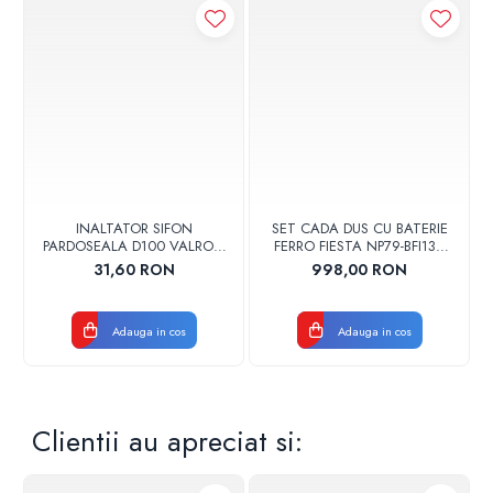
INALTATOR SIFON
SET CADA DUS CU BATERIE
PARDOSEALA D100 VALROM
FERRO FIESTA NP79-BFI13U
17001900004
CROM
31,60 RON
998,00 RON
Adauga in cos
Adauga in cos
Clientii au apreciat si: