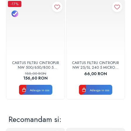
-17%
CARTUS FILTRU CINTROPUR
CARTUS FILTRU CINTROPUR
NW 500/650/800 5
NW 25/SL 240 5 MICRONI
MICRONI MANSOANE
MANSOANE FILTRARE SET
188,00 RON
66,00 RON
FILTRARE SET 5BUC
5BUC
156,60 RON
Adauga in cos
Adauga in cos
Recomandam si: