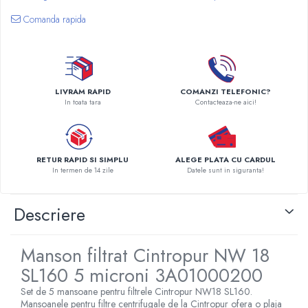
Pompe de caldura
Comanda rapida
Centrale peleti lemn
LIVRAM RAPID
COMANZI TELEFONIC?
In toata tara
Contacteaza-ne aici!
RETUR RAPID SI SIMPLU
ALEGE PLATA CU CARDUL
In termen de 14 zile
Datele sunt in siguranta!
Descriere
Manson filtrat Cintropur NW 18
SL160 5 microni 3A01000200
Set de 5 mansoane pentru filtrele Cintropur NW18 SL160.
Mansoanele pentru filtre centrifugale de la Cintropur ofera o plaja