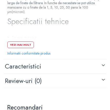
larga de finete de filtrare. In functie de necesitate se pot utiliza
mansoane cu o finete de la 1, 5, 10, 25, 50 pana la 100
µm(microni).
Specificatii tehnice
Tip apa: apa rece
Material: polietilena
VEZI MAI MULT
Grad de filtrare: 5 microni
Utilizare: rezidential,comercial,industrial
Informatii conformitate produs
Beneficii: elimina sedimentele
Caracteristici
Review-uri
(0)
Recomandari