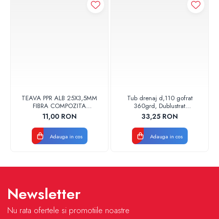
TEAVA PPR ALB 25X3,5MM
Tub drenaj d,110 gofrat
FIBRA COMPOZITA
360grd, Dublustrat
10033025004
verde/negru 110152 Drainkit
11,00 RON
33,25 RON
VALDUOTHERM VALROM
Adauga in cos
Adauga in cos
Newsletter
Nu rata ofertele si promotiile noastre