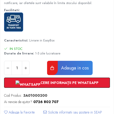
Radiatoare Otel Vogel&Noot
notificare, iar ofertele sunt valabile în limita stocului disponibil.
Radiatoare Otel Korado
Facilitati:
Radiatoare de Baie Purmo Banga
Automatizare Termostate
Detectoare
Termostate centrala ambient
Caracteristici:
Livrare in EasyBox
Detectoare de gaz si electrovalve
Detectoare de inundatie
IN STOC
Durata de livrare:
1-5 zile lucratoare
Automatizari centrala termica
Stabilizatoare de tensiune
Adauga in cos
Panouri solare apa calda
Accesorii panouri solare apa calda
Kituri panouri solare apa calda
CERE INFORMAȚII PE WHATSAPP
Panouri solare nepresurizate
Automatizari panouri solare
Cod Produs:
3A01000200
Teava flexibila inox si fitinguri panouri
Ai nevoie de ajutor?
0726 802 707
solare
Adauga la Favorite
Grupuri de pompare panouri solare