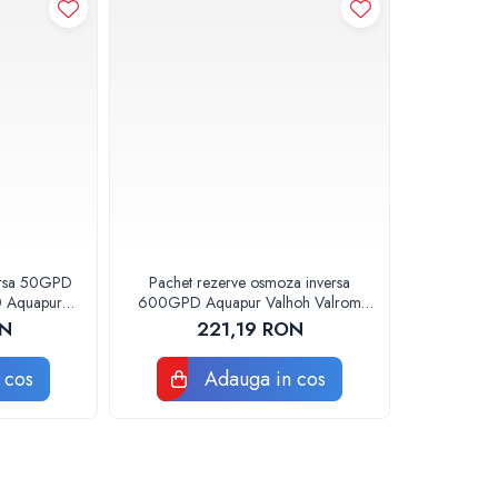
ersa 50GPD
Pachet rezerve osmoza inversa
Aquapur
600GPD Aquapur Valhoh Valrom
m
recomandat pentru 6 luni fara
ON
221,19 RON
membrana
 cos
Adauga in cos