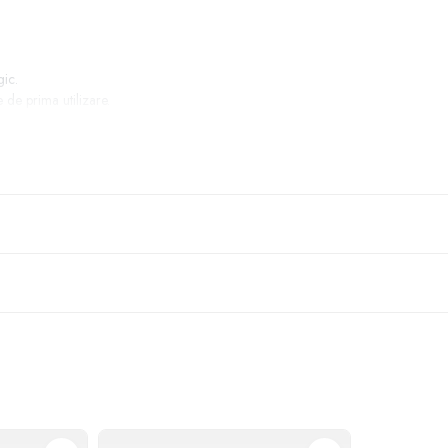
gic.
de prima utilizare.
moza inversa
și este compatibil cu diverse sisteme rezidențiale.