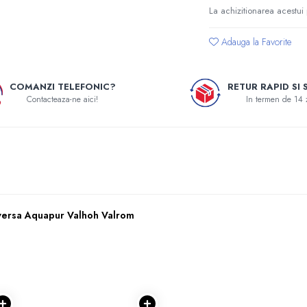
La achizitionarea acestui
Adauga la Favorite
COMANZI TELEFONIC?
RETUR RAPID SI 
Contacteaza-ne aici!
In termen de 14 
nversa Aquapur Valhoh Valrom