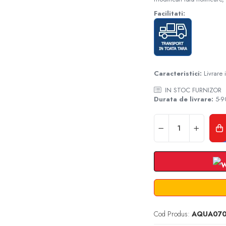
Facilitati:
Caracteristici:
Livrare
IN STOC FURNIZOR
Durata de livrare:
5-90
Cod Produs:
AQUA070