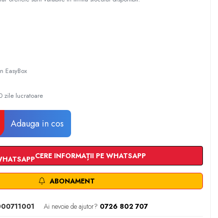
 in EasyBox
 zile lucratoare
Adauga in cos
CERE INFORMAȚII PE WHATSAPP
ABONAMENT
00711001
Ai nevoie de ajutor?
0726 802 707