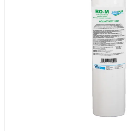
Sisteme filtrare apa Debite Mari
Sisteme filtrare apa In Trepte
Consumabile Statii medii filtrante
Consumabile Statii osmoza
Statii filtrare apa cu medii filtrante
Statii si Sisteme dezinfectie apa
Dedurizatoare Apa
Osmoza inversa rezidential
Accesorii consumabile osmoza
inversa
Ultrafiltrare recomandat pentru
apa de retea
Cartuse si Filtre filtrare apa
Echipamente HORECA
Filtre apa cu purjare