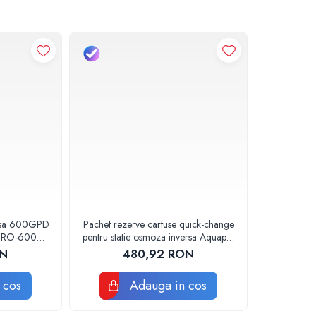
rsa 600GPD
Pachet rezerve cartuse quick-change
 RO-600
pentru statie osmoza inversa Aquapur
alrom
Valhoh Valrom
ON
480,92 RON
 cos
Adauga in cos