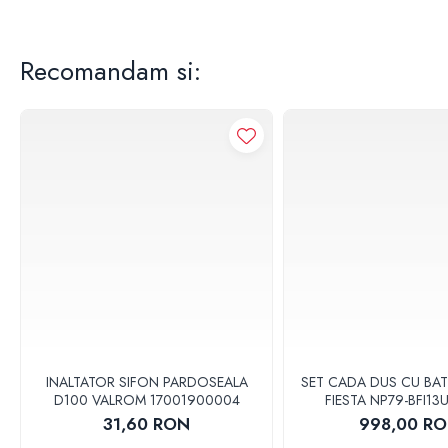
Accesorii
Vase WC
Rezervoare incastrate
Recomandam si:
Rezervoare, rame WC incastrate si
clapete
Rezervoare si rame incastrate
Clapete rezervoare si accesorii
Climatizare
Ventiloconvectoare
Ventiloconvectoare
Termostate Accesorii Ventiloconvectoare
Aere conditionate
Aer conditionat Monosplit
Aer conditionat Multisplit
Accesorii aer conditionat si ventilatie
INALTATOR SIFON PARDOSEALA
SET CADA DUS CU BAT
D100 VALROM 17001900004
FIESTA NP79-BFI1
Aer conditionat portabil
31,60 RON
998,00 R
Filtrare aer