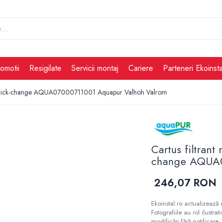
omotii
Resigilate
Servicii montaj
Cariere
Parteneri Ekoinsta
 quick-change AQUA07000711001 Aquapur Valhoh Valrom
Cartus filtran
change AQUA0
246,07 RON
Ekoinstal.ro actualizează 
Fotografiile au rol ilustra
modificări fără notificare, 