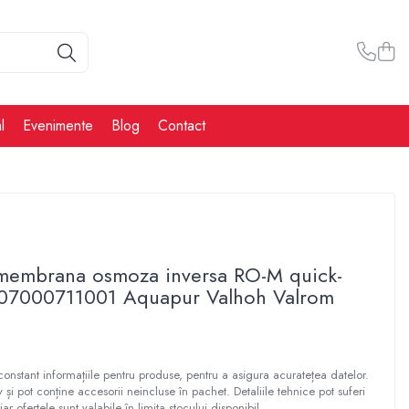
l
Evenimente
Blog
Contact
t membrana osmoza inversa RO-M quick-
7000711001 Aquapur Valhoh Valrom
constant informațiile pentru produse, pentru a asigura acuratețea datelor.
tiv și pot conține accesorii neincluse în pachet. Detaliile tehnice pot suferi
iar ofertele sunt valabile în limita stocului disponibil.