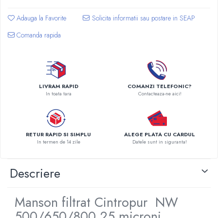
Pompe de caldura
Adauga la Favorite
Centrale peleti lemn
Comanda rapida
LIVRAM RAPID
COMANZI TELEFONIC?
In toata tara
Contacteaza-ne aici!
RETUR RAPID SI SIMPLU
ALEGE PLATA CU CARDUL
In termen de 14 zile
Datele sunt in siguranta!
Descriere
Manson filtrat Cintropur NW
500/650/800 25 microni