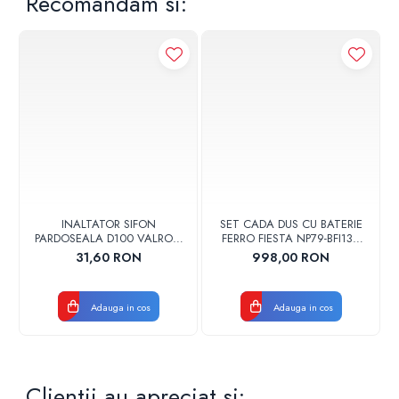
Recomandam si:
INALTATOR SIFON
SET CADA DUS CU BATERIE
PARDOSEALA D100 VALROM
FERRO FIESTA NP79-BFI13U
17001900004
CROM
31,60 RON
998,00 RON
Adauga in cos
Adauga in cos
Clientii au apreciat si: