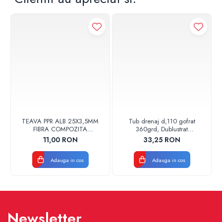
TEAVA PPR ALB 25X3,5MM
Tub drenaj d,110 gofrat
FIBRA COMPOZITA
360grd, Dublustrat
10033025004
verde/negru 110152 Drainkit
11,00 RON
33,25 RON
VALDUOTHERM VALROM
Adauga in cos
Adauga in cos
Newsletter