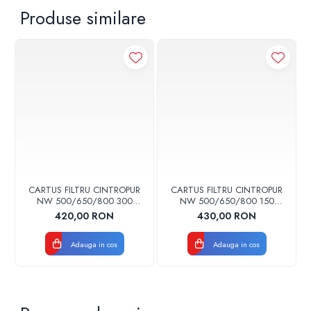
Produse similare
CARTUS FILTRU CINTROPUR
CARTUS FILTRU CINTROPUR
NW 500/650/800 300
NW 500/650/800 150
MICRONI MANSOANE
MICRONI MANSOANE
420,00 RON
430,00 RON
FILTRARE SET 5BUC
FILTRARE SET 5BUC
Adauga in cos
Adauga in cos