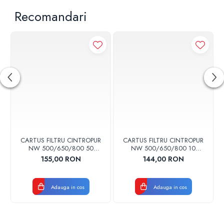
Recomandari
CARTUS FILTRU CINTROPUR
CARTUS FILTRU CINTROPUR
NW 500/650/800 50
NW 500/650/800 10
MICRONI MANSOANE
MICRONI MANSOANE
155,00 RON
144,00 RON
FILTRARE SET 5BUC
FILTRARE SET 5BUC
Adauga in cos
Adauga in cos