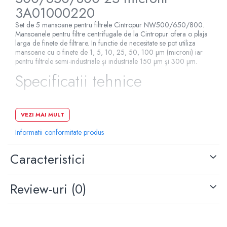
3A01000220
Set de 5 mansoane pentru filtrele Cintropur NW500/650/800.
Mansoanele pentru filtre centrifugale de la Cintropur ofera o plaja
larga de finete de filtrare. In functie de necesitate se pot utiliza
mansoane cu o finete de 1, 5, 10, 25, 50, 100 µm (microni) iar
pentru filtrele semi-industriale și industriale 150 µm și 300 µm.
Specificatii tehnice
Tip apa: apa rece
VEZI MAI MULT
Material: polietilena
Informatii conformitate produs
Grad de filtrare: 25 microni
Utilizare: rezidential,comercial,industrial
Caracteristici
Beneficii: elimina sedimentele
Review-uri
(0)