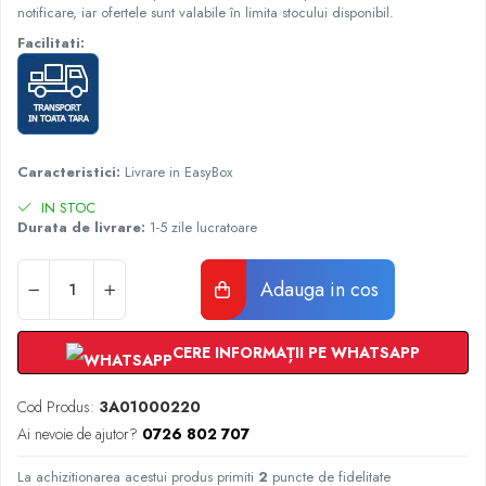
Radiatoare Otel Vogel&Noot
notificare, iar ofertele sunt valabile în limita stocului disponibil.
Radiatoare Otel Korado
Facilitati:
Radiatoare de Baie Purmo Banga
Automatizare Termostate
Detectoare
Termostate centrala ambient
Caracteristici:
Livrare in EasyBox
Detectoare de gaz si electrovalve
Detectoare de inundatie
IN STOC
Durata de livrare:
1-5 zile lucratoare
Automatizari centrala termica
Stabilizatoare de tensiune
Adauga in cos
Panouri solare apa calda
Accesorii panouri solare apa calda
Kituri panouri solare apa calda
CERE INFORMAȚII PE WHATSAPP
Panouri solare nepresurizate
Automatizari panouri solare
Cod Produs:
3A01000220
Teava flexibila inox si fitinguri panouri
Ai nevoie de ajutor?
0726 802 707
solare
La achizitionarea acestui produs primiti
2
puncte de fidelitate
Grupuri de pompare panouri solare