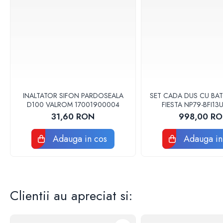
Chiuvete Bucatarie
Accesorii chiuvete si lavoare
Baterii sanitare
Accesorii baterii
Baterii bucatarie
Baterii lavoar
INALTATOR SIFON PARDOSEALA
SET CADA DUS CU BAT
Baterii cada si dus
D100 VALROM 17001900004
FIESTA NP79-BFI1
Seturi baterii baie
31,60 RON
998,00 R
Para palarii furtune de dus
Baterii bideu
Adauga in cos
Adauga in
Baterii pisoar
Lavoare baie
Obiecte sanitare persoane cu
dizabilitati
Clientii au apreciat si:
Baterii sanitare
Accesorii