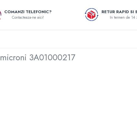
COMANZI TELEFONIC?
RETUR RAPID SI 
Contacteaza-ne aici!
In termen de 14 
0 microni 3A01000217