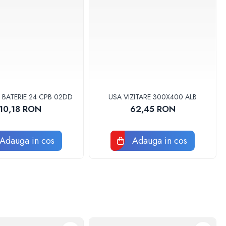
 BATERIE 24 CPB 02DD
USA VIZITARE 300X400 ALB
10,18 RON
62,45 RON
Adauga in cos
Adauga in cos