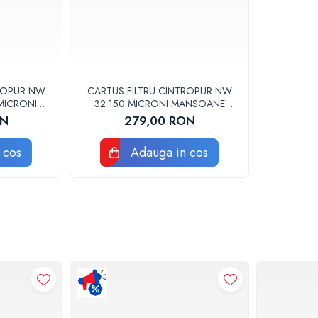
TROPUR NW
CARTUS FILTRU CINTROPUR NW
MICRONI
32 150 MICRONI MANSOANE
 SET 5BUC
FILTRARE SET 5BUC
ON
279,00 RON
 cos
Adauga in cos