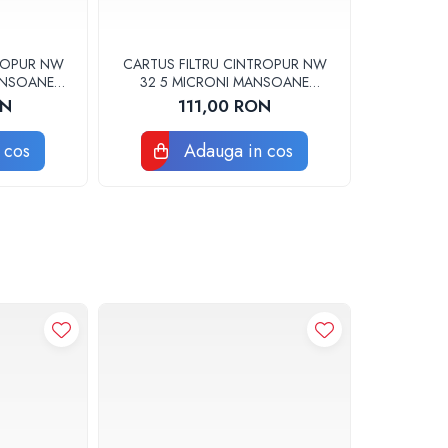
TROPUR NW
CARTUS FILTRU CINTROPUR NW
ANSOANE
32 5 MICRONI MANSOANE
5BUC
FILTRARE SET 5BUC
ON
111,00 RON
 cos
Adauga in cos