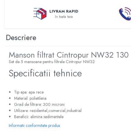
Sterilizatoare UV
LIVRAM RAPID
Accesorii consumabile sterilizator
In toata tara
UV
Carcase Filtre apa
Descriere
Accesorii consumabile
dedurizatoare apa
Manson filtrat Cintropur NW32 13
Incalzire in pardoseala
Accesorii incalzire in pardoseala
Set de 5 mansoane pentru filtrele Cintropur NW32
Automatizare incalzire in
Specificatii tehnice
pardoseala
Kituri incalzire in pardoseala
Tip apa: apa rece
Cutie distribuitor incalzire in
Material: polietilena
pardoseala
Grad de filtrare: 300 microni
Distribuitoare incalzire pardoseala
Utilizare: rezidential,comercial,industrial
Beneficii: elimina sedimentele
Grup amestec si pompare incalzire
pardoseala
Informatii conformitate produs