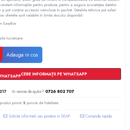
constant informațiile pentru produse, pentru a asigura acuratețea datelor.
tiv și pot conține accesorii neincluse în pachet. Detaliile tehnice pot suferi
iar ofertele sunt valabile în limita stocului disponibil.
 in EasyBox
zile lucratoare
Adauga in cos
CERE INFORMAȚII PE WHATSAPP
217
Ai nevoie de ajutor?
0726 802 707
 produs primiti
2
puncte de fidelitate
Comanda rapida