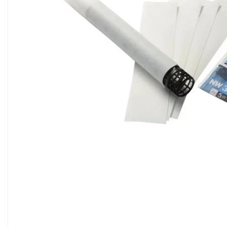
Sisteme filtrare apa Debite Mari
Sisteme filtrare apa In Trepte
Consumabile Statii medii filtrante
Consumabile Statii osmoza
Statii filtrare apa cu medii filtrante
Statii si Sisteme dezinfectie apa
Dedurizatoare Apa
Osmoza inversa rezidential
Accesorii consumabile osmoza
inversa
Ultrafiltrare recomandat pentru
apa de retea
Cartuse si Filtre filtrare apa
Echipamente HORECA
Filtre apa cu purjare