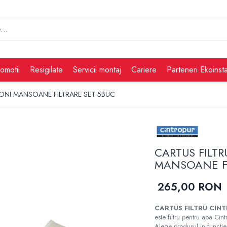
omotii
Resigilate
Servicii montaj
Cariere
Parteneri Ekoinsta
ONI MANSOANE FILTRARE SET 5BUC
CARTUS FILT
MANSOANE FI
265,00 RON
CARTUS FILTRU CIN
este filtru pentru apa Cintr
Alege produsul in functie 