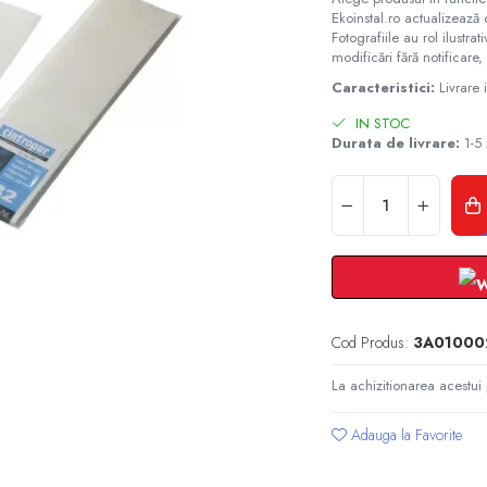
Ekoinstal.ro actualizează 
Fotografiile au rol ilustra
modificări fără notificare, 
Caracteristici:
Livrare
IN STOC
Durata de livrare:
1-5 
Cod Produs:
3A01000
La achizitionarea acestui
Adauga la Favorite