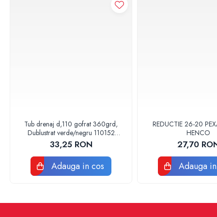
Vase WC
Rezervoare incastrate
Rezervoare, rame WC incastrate si
clapete
Rezervoare si rame incastrate
Clapete rezervoare si accesorii
Climatizare
Ventiloconvectoare
Ventiloconvectoare
Termostate Accesorii Ventiloconvectoare
Tub drenaj d,110 gofrat 360grd,
REDUCTIE 26-20 PEX
Dublustrat verde/negru 110152
HENCO
Aere conditionate
Drainkit
33,25 RON
27,70 RO
Aer conditionat Monosplit
Aer conditionat Multisplit
Adauga in cos
Adauga in
Accesorii aer conditionat si ventilatie
Aer conditionat portabil
Filtrare aer
Ventilatie