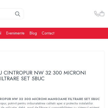
l
Evenimente
Blog
Contact
RU CINTROPUR NW 32 300 MICRONI
LTRARE SET 5BUC
TROPUR NW 32 300 MICRONI MANSOANE FILTRARE SET 5BUC
opur, potrivit pentru imbunatatirea calitatii apei si protectia instalatiilor.
de aplicatie, debit, grad de filtrare si compatibilitatea cu sistemul existent.