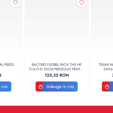
AL PRESS
RACORD FLEXIBIL INOX THX HP
TEAVA IN
11/4 FI-FI 30CM PREIZOLAT PENTRU
DN16
POMPA DE CALDURA - THX
N
125,35 RON
 cos
Adauga in cos