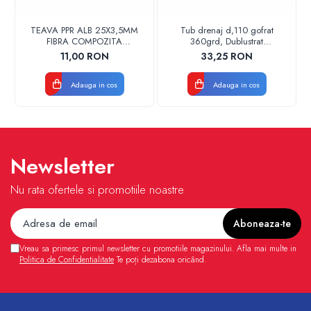
TEAVA PPR ALB 25X3,5MM
Tub drenaj d,110 gofrat
FIBRA COMPOZITA
360grd, Dublustrat
10033025004
verde/negru 110152 Drainkit
11,00 RON
33,25 RON
VALDUOTHERM VALROM
Adauga in cos
Adauga in cos
Newsletter
Nu rata ofertele si promotiile noastre
Vreau sa primesc primul newsletter cu promotiile magazinului. Afla mai multe in
Politica de Confidentialitate
Te poți dezabona oricând.