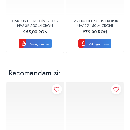
CARTUS FILTRU CINTROPUR
CARTUS FILTRU CINTROPUR
NW 32 300 MICRONI
NW 32 150 MICRONI
MANSOANE FILTRARE SET
MANSOANE FILTRARE SET
265,00 RON
279,00 RON
5BUC
5BUC
Adauga in cos
Adauga in cos
Recomandam si: