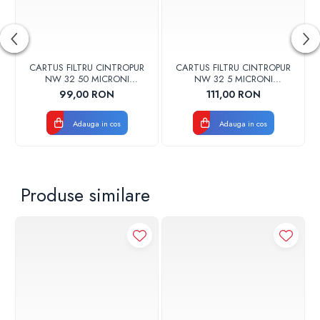
CARTUS FILTRU CINTROPUR
CARTUS FILTRU CINTROPUR
NW 32 50 MICRONI
NW 32 5 MICRONI
MANSOANE FILTRARE SET
MANSOANE FILTRARE SET
99,00 RON
111,00 RON
5BUC
5BUC
Adauga in cos
Adauga in cos
Produse similare