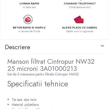
LIVRAM RAPID
COMANZI TELEFONIC?
Pompe de caldura
In toata tara
Contacteaza-ne aici!
Centrale peleti lemn
RETUR RAPID SI SIMPLU
ALEGE PLATA CU CARDUL
In termen de 14 zile
Datele sunt in siguranta!
Descriere
Manson filtrat Cintropur NW32
25 microni 3A01000213
Set de 5 mansoane pentru filtrele Cintropur NW32
Specificatii tehnice
Tip apa: apa rece
Material: polietilena