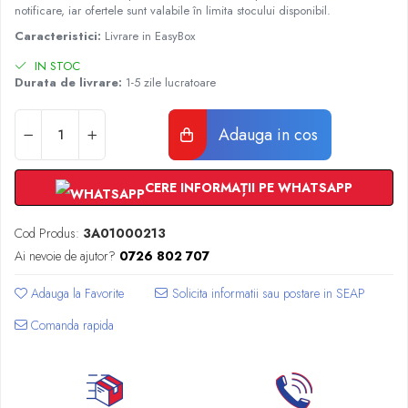
Radiatoare Otel Vogel&Noot
notificare, iar ofertele sunt valabile în limita stocului disponibil.
Radiatoare Otel Korado
Caracteristici:
Livrare in EasyBox
Radiatoare de Baie Purmo Banga
IN STOC
Automatizare Termostate
Durata de livrare:
1-5 zile lucratoare
Detectoare
Termostate centrala ambient
Adauga in cos
Detectoare de gaz si electrovalve
Detectoare de inundatie
CERE INFORMAȚII PE WHATSAPP
Automatizari centrala termica
Stabilizatoare de tensiune
Cod Produs:
3A01000213
Panouri solare apa calda
Ai nevoie de ajutor?
0726 802 707
Accesorii panouri solare apa calda
Kituri panouri solare apa calda
Adauga la Favorite
Panouri solare nepresurizate
Comanda rapida
Automatizari panouri solare
Teava flexibila inox si fitinguri panouri
solare
Grupuri de pompare panouri solare