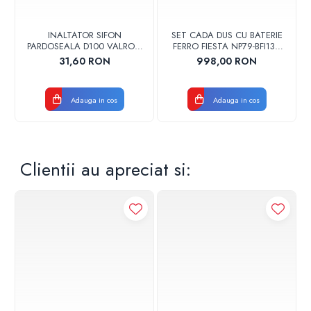
INALTATOR SIFON
SET CADA DUS CU BATERIE
PARDOSEALA D100 VALROM
FERRO FIESTA NP79-BFI13U
17001900004
CROM
31,60 RON
998,00 RON
Adauga in cos
Adauga in cos
Clientii au apreciat si: