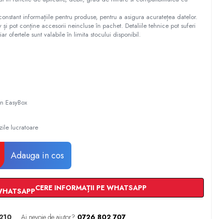
constant informațiile pentru produse, pentru a asigura acuratețea datelor.
tiv și pot conține accesorii neincluse în pachet. Detaliile tehnice pot suferi
iar ofertele sunt valabile în limita stocului disponibil.
 in EasyBox
zile lucratoare
Adauga in cos
CERE INFORMAȚII PE WHATSAPP
210
Ai nevoie de ajutor?
0726 802 707