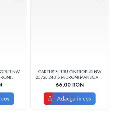
TROPUR NW
CARTUS FILTRU CINTROPUR NW
CRONI
25/SL 240 5 MICRONI MANSOANE
 SET 5BUC
FILTRARE SET 5BUC
N
66,00 RON
 cos
Adauga in cos