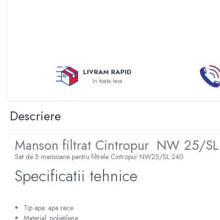
Sterilizatoare UV
Accesorii consumabile sterilizator
UV
Carcase Filtre apa
Accesorii consumabile
LIVRAM RAPID
dedurizatoare apa
In toata tara
Incalzire in pardoseala
Accesorii incalzire in pardoseala
Descriere
Automatizare incalzire in
pardoseala
Manson filtrat Cintropur NW 25/S
Kituri incalzire in pardoseala
Cutie distribuitor incalzire in
Set de 5 mansoane pentru filtrele Cintropur NW25/SL 240
pardoseala
Specificatii tehnice
Distribuitoare incalzire pardoseala
Grup amestec si pompare incalzire
pardoseala
Tip apa: apa rece
Material: polietilena