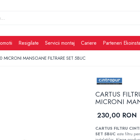
omotii
Resigilate
Servicii montaj
Cariere
Parteneri Ekoinsta
50 MICRONI MANSOANE FILTRARE SET 5BUC
CARTUS FILT
MICRONI MAN
230,00 RON
CARTUS FILTRU CIN
SET 5BUC
este filtru pen
instalatiilor. Alege produs