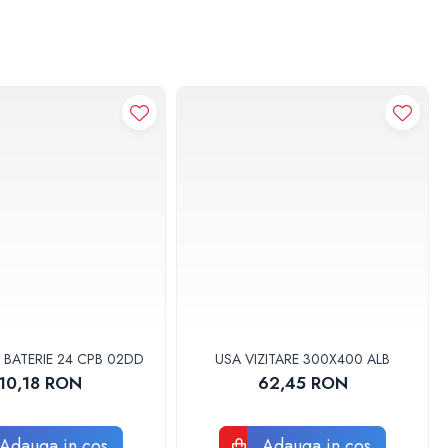
 BATERIE 24 CPB 02DD
USA VIZITARE 300X400 ALB
10,18 RON
62,45 RON
Adauga in cos
Adauga in cos