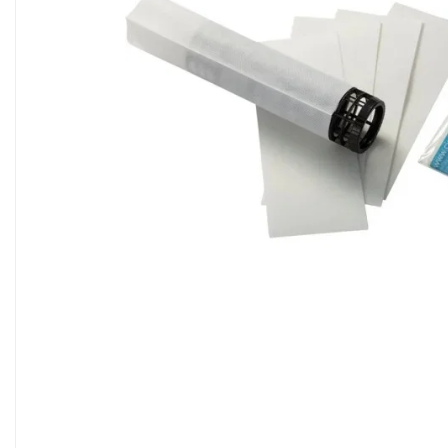
Sisteme filtrare apa Debite Mari
Sisteme filtrare apa In Trepte
Consumabile Statii medii filtrante
Consumabile Statii osmoza
Statii filtrare apa cu medii filtrante
Statii si Sisteme dezinfectie apa
Dedurizatoare Apa
Osmoza inversa rezidential
Accesorii consumabile osmoza
inversa
Ultrafiltrare recomandat pentru
apa de retea
Cartuse si Filtre filtrare apa
Echipamente HORECA
Filtre apa cu purjare