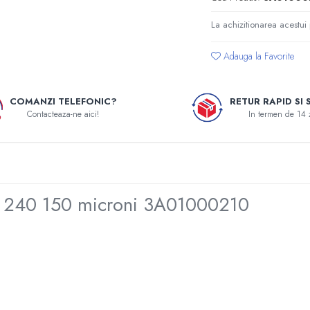
La achizitionarea acestui
Adauga la Favorite
COMANZI TELEFONIC?
RETUR RAPID SI 
Contacteaza-ne aici!
In termen de 14 
L 240 150 microni 3A01000210