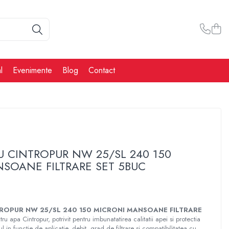
l
Evenimente
Blog
Contact
RU CINTROPUR NW 25/SL 240 150
SOANE FILTRARE SET 5BUC
TROPUR NW 25/SL 240 150 MICRONI MANSOANE FILTRARE
tru apa Cintropur, potrivit pentru imbunatatirea calitatii apei si protectia
ul in functie de aplicatie, debit, grad de filtrare si compatibilitatea cu