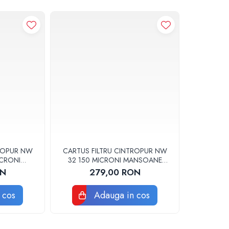
TROPUR NW
CARTUS FILTRU CINTROPUR NW
ICRONI
32 150 MICRONI MANSOANE
 SET 5BUC
FILTRARE SET 5BUC
ON
279,00 RON
 cos
Adauga in cos