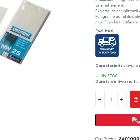
sistemul existent.
Ekoinstal.ro actualizează 
Fotografiile au rol ilustra
modificări fără notificare, 
Facilitati:
Caracteristici:
Livrare
IN STOC
Durata de livrare:
1-5 
Cod Produs:
3A01000