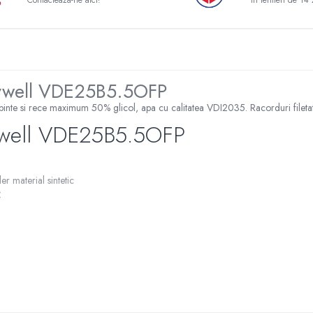
Contacteaza-ne aici!
In termen de 14 
ywell
VDE25B5.5OFP
ierbinte si rece maximum 50% glicol, apa cu calitatea VDI2035. Racorduri filetate
well
VDE25B5.5OFP
er material sintetic
C
ul de bypass B-AB