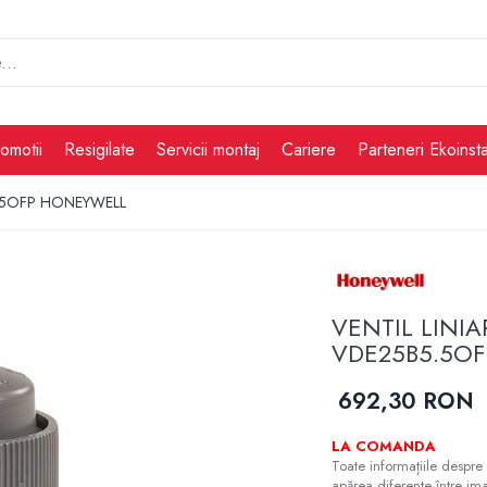
omotii
Resigilate
Servicii montaj
Cariere
Parteneri Ekoinsta
B5.5OFP HONEYWELL
VENTIL LINIA
VDE25B5.5O
692,30 RON
LA COMANDA
Toate informațiile despre 
apărea diferențe între ima