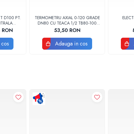
 D100 PT.
TERMOMETRU AXIAL 0-120 GRADE
ELEC
NTRALA
DN80 CU TEACA 1/2 TB80-100
FIMET
8 RON
53,50 RON
 cos
Adauga in cos