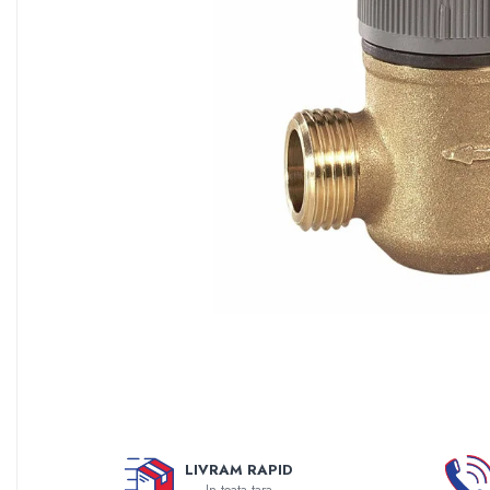
Sisteme filtrare apa Debite Mari
Sisteme filtrare apa In Trepte
Consumabile Statii medii filtrante
Consumabile Statii osmoza
Statii filtrare apa cu medii filtrante
Statii si Sisteme dezinfectie apa
Dedurizatoare Apa
Osmoza inversa rezidential
Accesorii consumabile osmoza
inversa
Ultrafiltrare recomandat pentru
apa de retea
Cartuse si Filtre filtrare apa
Echipamente HORECA
LIVRAM RAPID
Filtre apa cu purjare