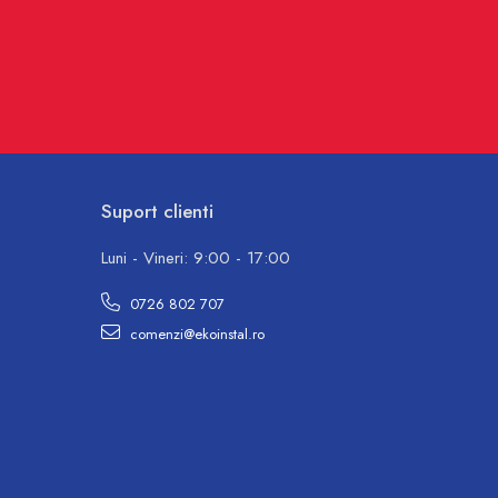
Suport clienti
Luni - Vineri: 9:00 - 17:00
0726 802 707
comenzi@ekoinstal.ro