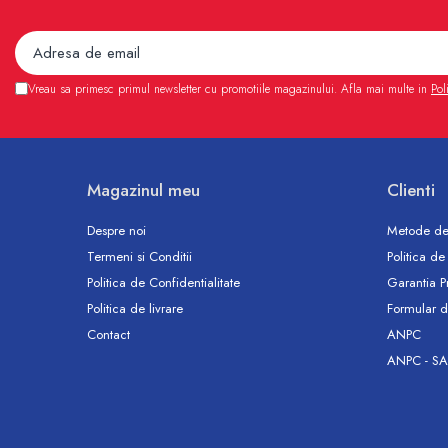
Accesorii
Vase WC
Rezervoare incastrate
Rezervoare, rame WC incastrate si
Vreau sa primesc primul newsletter cu promotiile magazinului. Afla mai multe in
Pol
clapete
Rezervoare si rame incastrate
Clapete rezervoare si accesorii
Climatizare
Magazinul meu
Clienti
Ventiloconvectoare
Despre noi
Metode de
Ventiloconvectoare
Termeni si Conditii
Politica de
Termostate Accesorii Ventiloconvectoare
Politica de Confidentialitate
Garantia P
Aere conditionate
Politica de livrare
Formular d
Aer conditionat Monosplit
Contact
ANPC
Aer conditionat Multisplit
ANPC - SA
Accesorii aer conditionat si ventilatie
Aer conditionat portabil
Filtrare aer