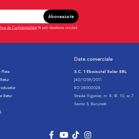
itica de Confidentialitate
Te poți dezabona oricând.
Date comerciale
 Plata
S.C. 1 Ekoinstal Solar SRL
 Retur
J40/1259/2011
roduselor
RO 28002028
e Retur
Strada Vigoniei, nr. 8, Bl. 10, sc.7
Sector 5, Bucuresti
L