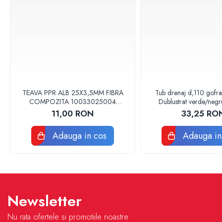
Baterii sanitare
Accesorii baterii
Baterii bucatarie
Baterii lavoar
Baterii cada si dus
Seturi baterii baie
TEAVA PPR ALB 25X3,5MM FIBRA
Tub drenaj d,110 gofr
Para palarii furtune de dus
COMPOZITA 10033025004
Dublustrat verde/neg
Baterii bideu
VALDUOTHERM VALROM
Drainkit
11,00 RON
33,25 RO
Baterii pisoar
Chiuvete si lavoare
Adauga in cos
Adauga in
Lavoare baie
Chiuvete Bucatarie
Accesorii chiuvete si lavoare
Obiecte sanitare persoane cu
Newsletter
dizabilitati
Baterii sanitare
Nu rata ofertele si promotiile noastre