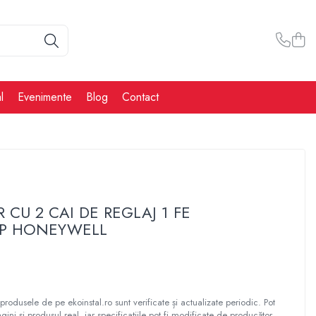
l
Evenimente
Blog
Contact
R CU 2 CAI DE REGLAJ 1 FE
FP HONEYWELL
produsele de pe ekoinstal.ro sunt verificate și actualizate periodic. Pot
gini și produsul real, iar specificațiile pot fi modificate de producător.