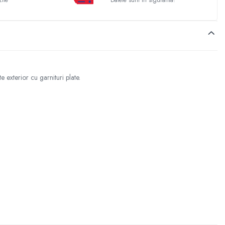
zile
Datele sunt in siguranta!
 exterior cu garnituri plate.