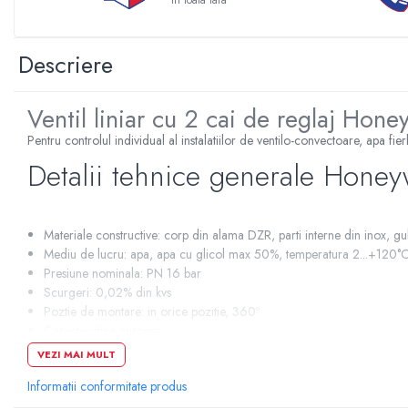
In toata tara
Sterilizatoare UV
Accesorii consumabile sterilizator
Descriere
UV
Carcase Filtre apa
Ventil liniar cu 2 cai de reglaj Hone
Accesorii consumabile
dedurizatoare apa
Pentru controlul individual al instalatiilor de ventilo-convectoare, apa f
Incalzire in pardoseala
Detalii tehnice generale Honey
Accesorii incalzire in pardoseala
Automatizare incalzire in
pardoseala
Materiale constructive: corp din alama DZR, parti interne din inox, gul
Mediu de lucru: apa, apa cu glicol max 50%, temperatura 2...+120°
Kituri incalzire in pardoseala
Presiune nominala: PN 16 bar
Cutie distribuitor incalzire in
Scurgeri: 0,02% din kvs
pardoseala
Poztie de montare: in orice pozitie, 360º
Caracteristica curgere:
Distribuitoare incalzire pardoseala
VEZI MAI MULT
modelele cu 2 cai - echiprocentual
Grup amestec si pompare incalzire
modelele cu 3 cai - echiprocentul pe portul A-AB și liniar pe port
pardoseala
Informatii conformitate produs
Pozitie fara actuator: ax ridicat = ventil inchis