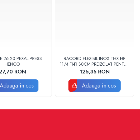
E 26-20 PEXAL PRESS
RACORD FLEXIBIL INOX THX HP
HENCO
11/4 FI-FI 30CM PREIZOLAT PENTRU
POMPA DE CALDURA - THX
27,70 RON
125,35 RON
Adauga in cos
Adauga in cos