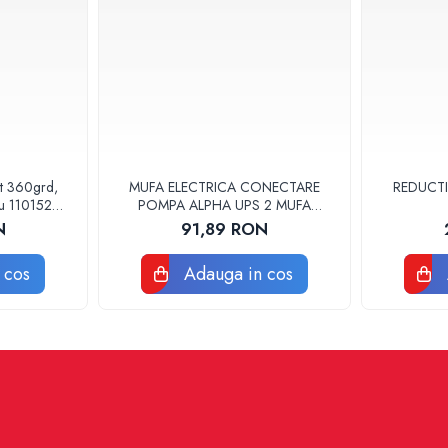
at 360grd,
MUFA ELECTRICA CONECTARE
REDUCTI
ru 110152
POMPA ALPHA UPS 2 MUFA
ELECTRICA GRUNDFOS
N
91,89 RON
 cos
Adauga in cos