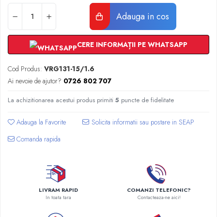
Radiatoare Otel Vogel&Noot
Adauga in cos
Radiatoare Otel Korado
Radiatoare de Baie Purmo Banga
Automatizare Termostate
CERE INFORMAȚII PE WHATSAPP
Detectoare
Termostate centrala ambient
Cod Produs:
VRG131-15/1.6
Detectoare de gaz si electrovalve
Ai nevoie de ajutor?
0726 802 707
Detectoare de inundatie
La achizitionarea acestui produs primiti
5
puncte de fidelitate
Automatizari centrala termica
Stabilizatoare de tensiune
Adauga la Favorite
Panouri solare apa calda
Comanda rapida
Accesorii panouri solare apa calda
Kituri panouri solare apa calda
Panouri solare nepresurizate
Automatizari panouri solare
LIVRAM RAPID
COMANZI TELEFONIC?
Teava flexibila inox si fitinguri panouri
In toata tara
Contacteaza-ne aici!
solare
Grupuri de pompare panouri solare