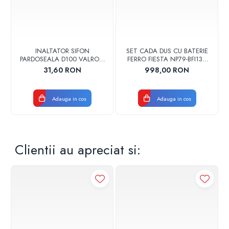
Piese de schimb: garnituri de etansare, componente interne,
ax de antrenare
Producator: ESBE, fabricat in Suedia
Specificatii tehnice
INALTATOR SIFON
SET CADA DUS CU BATERIE
PARDOSEALA D100 VALROM
FERRO FIESTA NP79-BFI13U
17001900004
CROM
31,60 RON
998,00 RON
Cod: VRG131-15/1.6
DN: 15 mm
Capacitate: 1.6 kvs
Adauga in cos
Adauga in cos
Racord: 1/2" FI
Clientii au apreciat si: