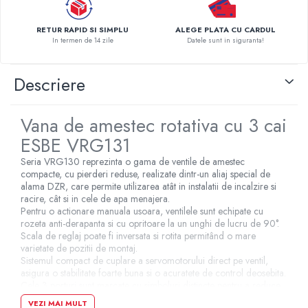
Pompe de caldura
RETUR RAPID SI SIMPLU
ALEGE PLATA CU CARDUL
Centrale peleti lemn
In termen de 14 zile
Datele sunt in siguranta!
Descriere
Vana de amestec rotativa cu 3 cai
ESBE VRG131
Seria VRG130 reprezinta o gama de ventile de amestec
compacte, cu pierderi reduse, realizate dintr-un aliaj special de
alama DZR, care permite utilizarea atât in instalatii de incalzire si
racire, cât si in cele de apa menajera.
Pentru o actionare manuala usoara, ventilele sunt echipate cu
rozeta anti-derapanta si cu opritoare la un unghi de lucru de 90°.
Scala de reglaj poate fi inversata si rotita permitând o mare
varietate de pozitii de montaj.
Sistemul compact de cuplare a servomotorului direct pe ventil,
asigura o stabilitate foarte buna si o acuratete de control deosebita.
Cele 3 porturi sunt marcate cu simboluri distincte pentru a reduce
riscul montarii eronate.
VEZI MAI MULT