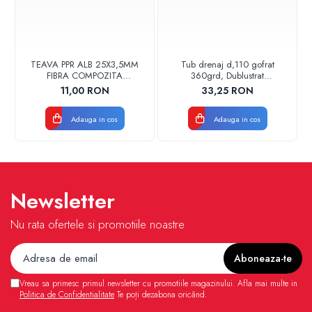
TEAVA PPR ALB 25X3,5MM
Tub drenaj d,110 gofrat
FIBRA COMPOZITA
360grd, Dublustrat
10033025004
verde/negru 110152 Drainkit
11,00 RON
33,25 RON
VALDUOTHERM VALROM
Adauga in cos
Adauga in cos
Newsletter
Nu rata ofertele si promotiile noastre
Vreau sa primesc primul newsletter cu promotiile magazinului. Afla mai multe in
Politica de Confidentialitate
Te poți dezabona oricând.