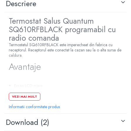
Descriere
Pompe de caldura
Centrale peleti lemn
Termostat Salus Quantum
SQ610RFBLACK programabil cu
radio comanda
Termostatul SQ610RFBLACK este imperecheat din fabrica cu
receptorul. Receptorul este conectat la cazan sau la o alta sursa de
caldura.
Avantaje
Ecran LCD mare
Programabil
VEZI MAI MULT
ITLC - Algoritm avansat de operare pentru un confort sporit
Compatibil cu centralele cu funcţionare prin OpenTherm
Informatii conformitate produs
Histereza ±0.5/±0.25
Specificatii tehnice
Download (2)