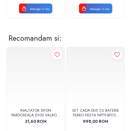
Voltaj: 3,7V
Amperaj maxim: 16 (5) A
Adauga in cos
Adauga in cos
Meniu service: Da
Functioneaza cu actuatorii NO si NC: Da
Recomandam si:
INALTATOR SIFON
SET CADA DUS CU BATERIE
PARDOSEALA D100 VALROM
FERRO FIESTA NP79-BFI13U
17001900004
CROM
31,60 RON
998,00 RON