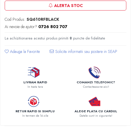
Radiatoare Otel Vogel&Noot
ALERTA STOC
Radiatoare Otel Korado
Radiatoare de Baie Purmo Banga
Cod Produs:
SQ610RFBLACK
Automatizare Termostate
Ai nevoie de ajutor?
0726 802 707
Detectoare
La achizitionarea acestui produs primiti
8
puncte de fidelitate
Termostate centrala ambient
Detectoare de gaz si electrovalve
Adauga la Favorite
Detectoare de inundatie
Automatizari centrala termica
Stabilizatoare de tensiune
Panouri solare apa calda
LIVRAM RAPID
COMANZI TELEFONIC?
Accesorii panouri solare apa calda
In toata tara
Contacteaza-ne aici!
Kituri panouri solare apa calda
Panouri solare nepresurizate
Automatizari panouri solare
RETUR RAPID SI SIMPLU
ALEGE PLATA CU CARDUL
In termen de 14 zile
Datele sunt in siguranta!
Teava flexibila inox si fitinguri panouri
solare
Grupuri de pompare panouri solare