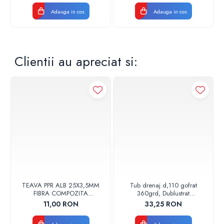
Adauga in cos
Adauga in cos
Clientii au apreciat si:
TEAVA PPR ALB 25X3,5MM
Tub drenaj d,110 gofrat
FIBRA COMPOZITA
360grd, Dublustrat
10033025004
verde/negru 110152 Drainkit
11,00 RON
33,25 RON
VALDUOTHERM VALROM