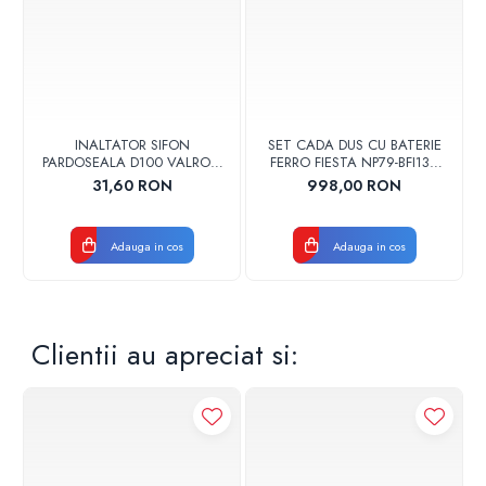
Presiune: 10 bar
Greutate: 22 kg
INALTATOR SIFON
SET CADA DUS CU BATERIE
PARDOSEALA D100 VALROM
FERRO FIESTA NP79-BFI13U
17001900004
CROM
31,60 RON
998,00 RON
Adauga in cos
Adauga in cos
Clientii au apreciat si: