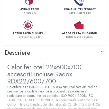
Pompe de caldura
LIVRAM RAPID
COMANZI TELEFONIC?
Centrale peleti lemn
In toata tara
Contacteaza-ne aici!
RETUR RAPID SI SIMPLU
ALEGE PLATA CU CARDUL
In termen de 14 zile
Datele sunt in siguranta!
Descriere
Calorifer otel 22x600x700
accesorii incluse Radox
RDX22/600/700
Caloriferele tip PANOU OTEL RADOX sunt realizate din otel de
cea mai buna calitate. Fabrica si procesul de productie a
radiatoarelor panou otel au acreditari ISO 9001: 2008, ISO
14001: 2004, ISO18001: 2007, iar radiatoarele sunt produse in
conformitate cu standardele internationale CE, EN 442 si DIN. Cu
un continut mare de apa prin caneluri si cu o suprafata radianta