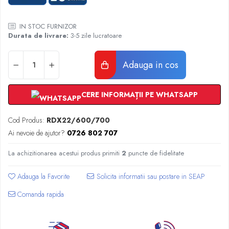
Radiatoare Otel Vogel&Noot
Radiatoare Otel Korado
IN STOC FURNIZOR
Radiatoare de Baie Purmo Banga
Durata de livrare:
3-5 zile lucratoare
Automatizare Termostate
Detectoare
Adauga in cos
Termostate centrala ambient
Detectoare de gaz si electrovalve
CERE INFORMAȚII PE WHATSAPP
Detectoare de inundatie
Automatizari centrala termica
Cod Produs:
RDX22/600/700
Stabilizatoare de tensiune
Ai nevoie de ajutor?
0726 802 707
Panouri solare apa calda
Accesorii panouri solare apa calda
La achizitionarea acestui produs primiti
2
puncte de fidelitate
Kituri panouri solare apa calda
Adauga la Favorite
Panouri solare nepresurizate
Automatizari panouri solare
Comanda rapida
Teava flexibila inox si fitinguri panouri
solare
Grupuri de pompare panouri solare