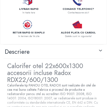
Pompe de caldura
LIVRAM RAPID
COMANZI TELEFONIC?
Centrale peleti lemn
In toata tara
Contacteaza-ne aici!
RETUR RAPID SI SIMPLU
ALEGE PLATA CU CARDUL
In termen de 14 zile
Datele sunt in siguranta!
Descriere
Calorifer otel 22x600x1300
accesorii incluse Radox
RDX22/600/1300
Caloriferele tip PANOU OTEL RADOX sunt realizate din otel de
cea mai buna calitate. Fabrica si procesul de productie a
radiatoarelor panou otel au acreditari ISO 9001: 2008, ISO
14001: 2004, ISO18001: 2007, iar radiatoarele sunt produse in
conformitate cu standardele internationale CE, EN 442 si DIN. Cu
un continut mare de apa prin caneluri si cu o suprafata radianta