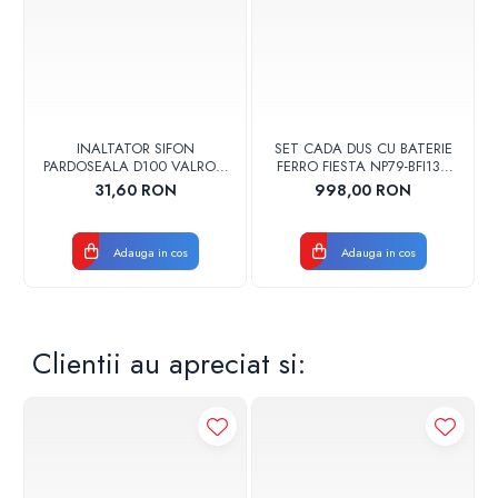
Presiune: 10 bar
Greutate: 40 kg
INALTATOR SIFON
SET CADA DUS CU BATERIE
PARDOSEALA D100 VALROM
FERRO FIESTA NP79-BFI13U
17001900004
CROM
31,60 RON
998,00 RON
Adauga in cos
Adauga in cos
Clientii au apreciat si: