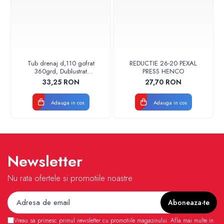
Tub drenaj d,110 gofrat
REDUCTIE 26-20 PEXAL
360grd, Dublustrat
PRESS HENCO
verde/negru 110152 Drainkit
33,25 RON
27,70 RON
Adauga in cos
Adauga in cos
Newsletter
Nu rata ofertele si promotiile noastre
Vreau sa primesc primul newsletter cu promotiile magazinului. Afla mai multe in