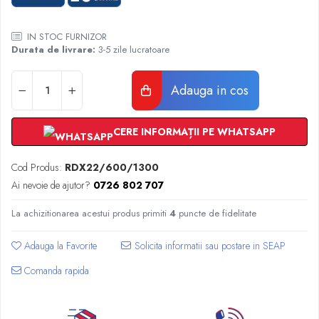
Radiatoare Otel Vogel&Noot
Radiatoare Otel Korado
IN STOC FURNIZOR
Radiatoare de Baie Purmo Banga
Durata de livrare:
3-5 zile lucratoare
Automatizare Termostate
Detectoare
Adauga in cos
Termostate centrala ambient
Detectoare de gaz si electrovalve
CERE INFORMAȚII PE WHATSAPP
Detectoare de inundatie
Automatizari centrala termica
Cod Produs:
RDX22/600/1300
Stabilizatoare de tensiune
Ai nevoie de ajutor?
0726 802 707
Panouri solare apa calda
Accesorii panouri solare apa calda
La achizitionarea acestui produs primiti
4
puncte de fidelitate
Kituri panouri solare apa calda
Adauga la Favorite
Panouri solare nepresurizate
Automatizari panouri solare
Comanda rapida
Teava flexibila inox si fitinguri panouri
solare
Grupuri de pompare panouri solare