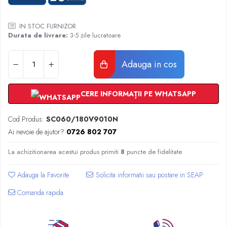
Radiatoare Otel Vogel&Noot
Radiatoare Otel Korado
IN STOC FURNIZOR
Radiatoare de Baie Purmo Banga
Durata de livrare:
3-5 zile lucratoare
Automatizare Termostate
Detectoare
Adauga in cos
Termostate centrala ambient
Detectoare de gaz si electrovalve
CERE INFORMAȚII PE WHATSAPP
Detectoare de inundatie
Automatizari centrala termica
Cod Produs:
SC060/180V9010N
Stabilizatoare de tensiune
Ai nevoie de ajutor?
0726 802 707
Panouri solare apa calda
Accesorii panouri solare apa calda
La achizitionarea acestui produs primiti
8
puncte de fidelitate
Kituri panouri solare apa calda
Adauga la Favorite
Panouri solare nepresurizate
Automatizari panouri solare
Comanda rapida
Teava flexibila inox si fitinguri panouri
solare
Grupuri de pompare panouri solare