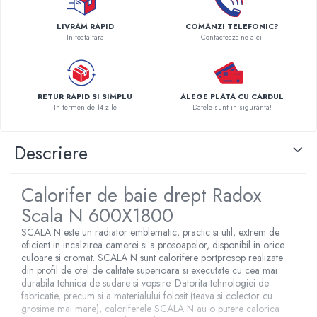
Pompe de caldura
LIVRAM RAPID
COMANZI TELEFONIC?
Centrale peleti lemn
In toata tara
Contacteaza-ne aici!
RETUR RAPID SI SIMPLU
ALEGE PLATA CU CARDUL
In termen de 14 zile
Datele sunt in siguranta!
Descriere
Calorifer de baie drept Radox
Scala N 600X1800
SCALA N este un radiator emblematic, practic si util, extrem de
eficient in incalzirea camerei si a prosoapelor, disponibil in orice
culoare si cromat. SCALA N sunt calorifere portprosop realizate
din profil de otel de calitate superioara si executate cu cea mai
durabila tehnica de sudare si vopsire. Datorita tehnologiei de
fabricatie, precum si a materialului folosit (teava si colector cu
grosime mai mare), caloriferele SCALA N au o putere calorica