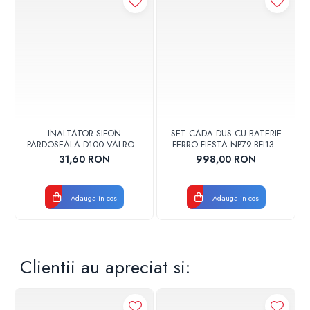
INALTATOR SIFON
SET CADA DUS CU BATERIE
PARDOSEALA D100 VALROM
FERRO FIESTA NP79-BFI13U
17001900004
CROM
31,60 RON
998,00 RON
Adauga in cos
Adauga in cos
Clientii au apreciat si: