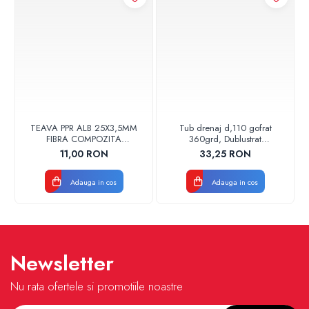
TEAVA PPR ALB 25X3,5MM
Tub drenaj d,110 gofrat
FIBRA COMPOZITA
360grd, Dublustrat
10033025004
verde/negru 110152 Drainkit
11,00 RON
33,25 RON
VALDUOTHERM VALROM
Adauga in cos
Adauga in cos
Newsletter
Nu rata ofertele si promotiile noastre