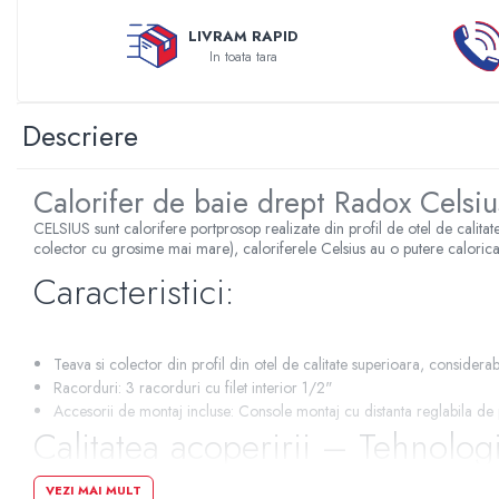
Sterilizatoare UV
LIVRAM RAPID
Accesorii consumabile sterilizator
In toata tara
UV
Carcase Filtre apa
Descriere
Accesorii consumabile
dedurizatoare apa
Calorifer de baie drept Radox Cels
Incalzire in pardoseala
Accesorii incalzire in pardoseala
CELSIUS sunt calorifere portprosop realizate din profil de otel de calitate
colector cu grosime mai mare), caloriferele Celsius au o putere calorica
Automatizare incalzire in
Caracteristici:
pardoseala
Kituri incalzire in pardoseala
Cutie distribuitor incalzire in
Teava si colector din profil din otel de calitate superioara, considera
pardoseala
Racorduri: 3 racorduri cu filet interior 1/2"
Distribuitoare incalzire pardoseala
Accesorii de montaj incluse: Console montaj cu distanta reglabila de p
Calitatea acoperirii – Tehnologi
Grup amestec si pompare incalzire
pardoseala
VEZI MAI MULT