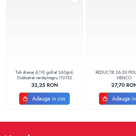
Chiuvete Bucatarie
Accesorii chiuvete si lavoare
Baterii sanitare
Accesorii baterii
Baterii bucatarie
Baterii lavoar
Baterii cada si dus
Seturi baterii baie
Tub drenaj d,110 gofrat 360grd,
REDUCTIE 26-20 PEX
Para palarii furtune de dus
Dublustrat verde/negru 110152
HENCO
Drainkit
Baterii bideu
33,25 RON
27,70 RO
Baterii pisoar
Adauga in cos
Adauga in
Lavoare baie
Obiecte sanitare persoane cu
dizabilitati
Baterii sanitare
Accesorii