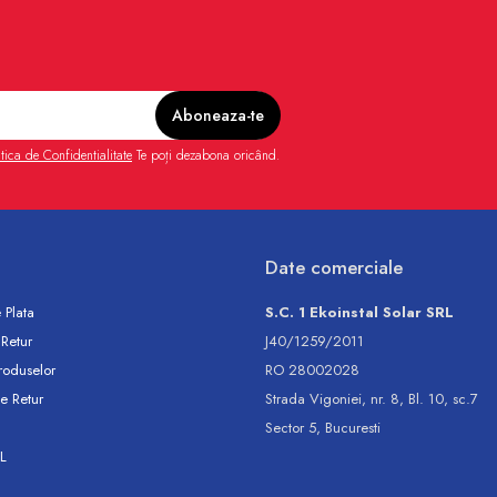
itica de Confidentialitate
Te poți dezabona oricând.
Date comerciale
 Plata
S.C. 1 Ekoinstal Solar SRL
 Retur
J40/1259/2011
roduselor
RO 28002028
e Retur
Strada Vigoniei, nr. 8, Bl. 10, sc.7
Sector 5, Bucuresti
L