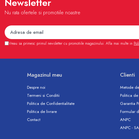
Newsletter
Vase WC
Nu rata ofertele si promotiile noastre
Rezervoare incastrate
Rezervoare, rame WC incastrate si
clapete
Rezervoare si rame incastrate
Vreau sa primesc primul newsletter cu promotiile magazinului. Afla mai multe in
Pol
Clapete rezervoare si accesorii
Climatizare
Ventiloconvectoare
Ventiloconvectoare
Magazinul meu
Clienti
Termostate Accesorii Ventiloconvectoare
Aere conditionate
Despre noi
Metode de
Termeni si Conditii
Politica de
Aer conditionat Monosplit
Politica de Confidentialitate
Garantia P
Aer conditionat Multisplit
Politica de livrare
Formular d
Accesorii aer conditionat si ventilatie
Contact
ANPC
Aer conditionat portabil
ANPC - SA
Filtrare aer
Ventilatie