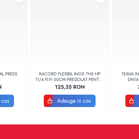
AL PRESS
RACORD FLEXIBIL INOX THX HP
TEAVA IN
11/4 FI-FI 30CM PREIZOLAT PENTRU
DN16
POMPA DE CALDURA - THX
N
125,35 RON
 cos
Adauga in cos