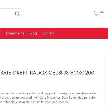
l
Evenimente
Blog
Contact
BAIE DREPT RADOX CELSIUS 600X1200
constant informațiile pentru produse, pentru a asigura acuratețea datelor.
tiv și pot conține accesorii neincluse în pachet. Detaliile tehnice pot suferi
iar ofertele sunt valabile în limita stocului disponibil.