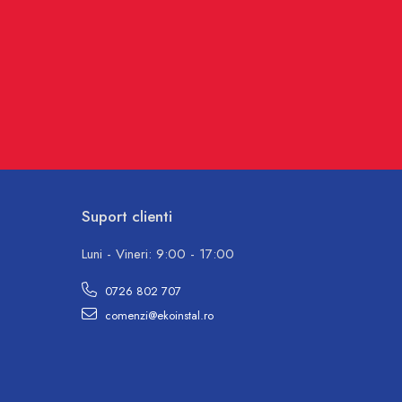
Suport clienti
Luni - Vineri: 9:00 - 17:00
0726 802 707
comenzi@ekoinstal.ro