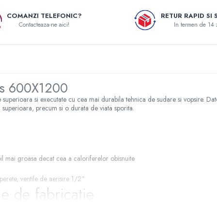
COMANZI TELEFONIC?
RETUR RAPID SI 
Contacteaza-ne aici!
In termen de 14 
ius 600X1200
 superioara si executate cu cea mai durabila tehnica de sudare si vopsire. Dator
 superioara, precum si o durata de viata sporita.
bil mai groasa decat cea a caloriferelor obisnuite
erete, ventile de aerisire 1/2"
e de fabricatie