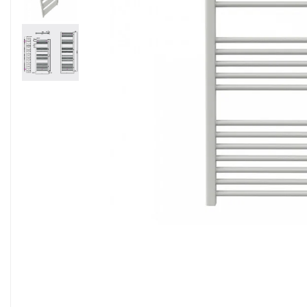
Sisteme filtrare apa Debite Mari
Sisteme filtrare apa In Trepte
Consumabile Statii medii filtrante
Consumabile Statii osmoza
Statii filtrare apa cu medii filtrante
Statii si Sisteme dezinfectie apa
Dedurizatoare Apa
Osmoza inversa rezidential
Accesorii consumabile osmoza
inversa
Ultrafiltrare recomandat pentru
apa de retea
Cartuse si Filtre filtrare apa
Echipamente HORECA
Filtre apa cu purjare