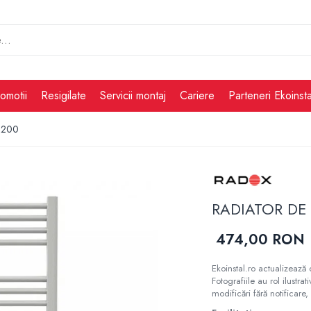
omotii
Resigilate
Servicii montaj
Cariere
Parteneri Ekoinsta
1200
RADIATOR DE 
474,00 RON
Ekoinstal.ro actualizează 
Fotografiile au rol ilustra
modificări fără notificare, 