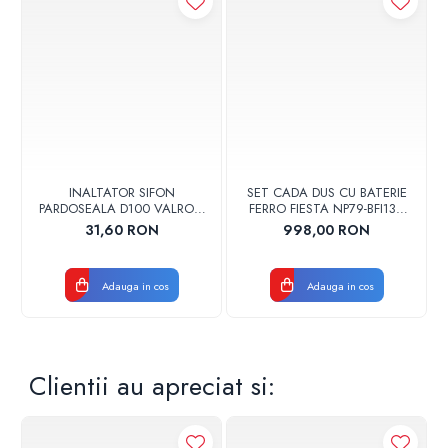
Numar de elementi: 39
Putere termica la Δt 30°C: 398 W
Putere termica la Δt 50°C: 760 W
Putere termica la Δt 60°C: 946 W
Greutate: 13 kg
INALTATOR SIFON
SET CADA DUS CU BATERIE
PARDOSEALA D100 VALROM
FERRO FIESTA NP79-BFI13U
17001900004
CROM
31,60 RON
998,00 RON
Adauga in cos
Adauga in cos
Clientii au apreciat si: