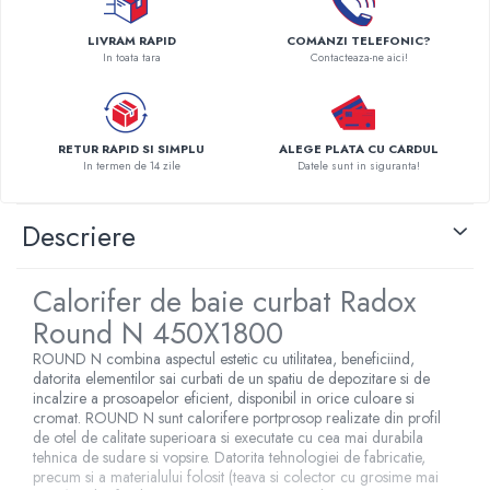
Pompe de caldura
LIVRAM RAPID
COMANZI TELEFONIC?
Centrale peleti lemn
In toata tara
Contacteaza-ne aici!
RETUR RAPID SI SIMPLU
ALEGE PLATA CU CARDUL
In termen de 14 zile
Datele sunt in siguranta!
Descriere
Calorifer de baie curbat Radox
Round N 450X1800
ROUND N combina aspectul estetic cu utilitatea, beneficiind,
datorita elementilor sai curbati de un spatiu de depozitare si de
incalzire a prosoapelor eficient, disponibil in orice culoare si
cromat. ROUND N sunt calorifere portprosop realizate din profil
de otel de calitate superioara si executate cu cea mai durabila
tehnica de sudare si vopsire. Datorita tehnologiei de fabricatie,
precum si a materialului folosit (teava si colector cu grosime mai