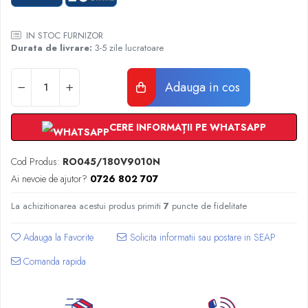
Radiatoare Otel Vogel&Noot
Radiatoare Otel Korado
IN STOC FURNIZOR
Radiatoare de Baie Purmo Banga
Durata de livrare:
3-5 zile lucratoare
Automatizare Termostate
Detectoare
Adauga in cos
Termostate centrala ambient
Detectoare de gaz si electrovalve
CERE INFORMAȚII PE WHATSAPP
Detectoare de inundatie
Automatizari centrala termica
Cod Produs:
RO045/180V9010N
Stabilizatoare de tensiune
Ai nevoie de ajutor?
0726 802 707
Panouri solare apa calda
Accesorii panouri solare apa calda
La achizitionarea acestui produs primiti
7
puncte de fidelitate
Kituri panouri solare apa calda
Adauga la Favorite
Panouri solare nepresurizate
Automatizari panouri solare
Comanda rapida
Teava flexibila inox si fitinguri panouri
solare
Grupuri de pompare panouri solare