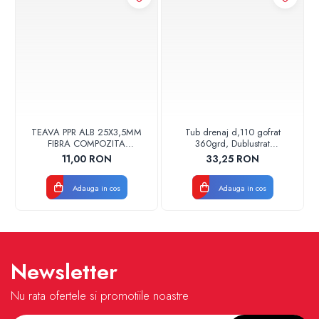
TEAVA PPR ALB 25X3,5MM
Tub drenaj d,110 gofrat
FIBRA COMPOZITA
360grd, Dublustrat
10033025004
verde/negru 110152 Drainkit
11,00 RON
33,25 RON
VALDUOTHERM VALROM
Adauga in cos
Adauga in cos
Newsletter
Nu rata ofertele si promotiile noastre