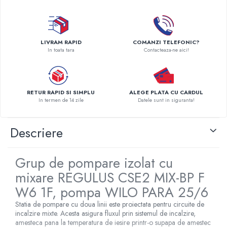
Pompe de caldura
Centrale peleti lemn
LIVRAM RAPID
COMANZI TELEFONIC?
In toata tara
Contacteaza-ne aici!
RETUR RAPID SI SIMPLU
ALEGE PLATA CU CARDUL
In termen de 14 zile
Datele sunt in siguranta!
Descriere
Grup de pompare izolat cu
mixare REGULUS CSE2 MIX-BP F
W6 1F, pompa WILO PARA 25/6
Statia de pompare cu doua linii este proiectata pentru circuite de
incalzire mixte. Acesta asigura fluxul prin sistemul de incalzire,
amesteca pana la temperatura de iesire printr-o supapa de amestec