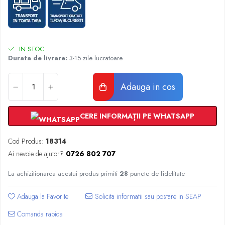
Radiatoare Otel Vogel&Noot
Radiatoare Otel Korado
Radiatoare de Baie Purmo Banga
Automatizare Termostate
IN STOC
Detectoare
Durata de livrare:
3-15 zile lucratoare
Termostate centrala ambient
Detectoare de gaz si electrovalve
Adauga in cos
Detectoare de inundatie
Automatizari centrala termica
CERE INFORMAȚII PE WHATSAPP
Stabilizatoare de tensiune
Panouri solare apa calda
Cod Produs:
18314
Accesorii panouri solare apa calda
Ai nevoie de ajutor?
0726 802 707
Kituri panouri solare apa calda
La achizitionarea acestui produs primiti
28
puncte de fidelitate
Panouri solare nepresurizate
Automatizari panouri solare
Adauga la Favorite
Teava flexibila inox si fitinguri panouri
solare
Comanda rapida
Grupuri de pompare panouri solare