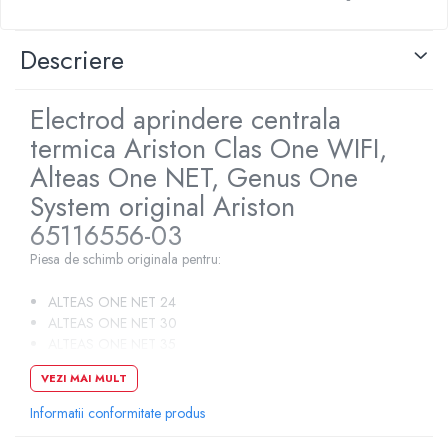
Pompe de caldura
Descriere
Centrale peleti lemn
Electrod aprindere centrala
termica Ariston Clas One WIFI,
Alteas One NET, Genus One
System original Ariston
65116556-03
Piesa de schimb originala pentru:
ALTEAS ONE NET 24
ALTEAS ONE NET 30
ALTEAS ONE NET 35
CLAS ONE WIFI 24
VEZI MAI MULT
CLAS ONE WIFI 30
CLAS ONE WIFI 35
Informatii conformitate produs
GENUS ONE 24