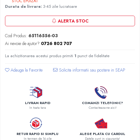
STOC EPUIZAT
Radiatoare Otel Vogel&Noot
Durata de livrare:
3-45 zile lucratoare
Radiatoare Otel Korado
Radiatoare de Baie Purmo Banga
ALERTA STOC
Automatizare Termostate
Detectoare
Cod Produs:
65116556-03
Termostate centrala ambient
Ai nevoie de ajutor?
0726 802 707
Detectoare de gaz si electrovalve
La achizitionarea acestui produs primiti
1
punct de fidelitate
Detectoare de inundatie
Automatizari centrala termica
Adauga la Favorite
Stabilizatoare de tensiune
Panouri solare apa calda
Accesorii panouri solare apa calda
Kituri panouri solare apa calda
LIVRAM RAPID
COMANZI TELEFONIC?
In toata tara
Contacteaza-ne aici!
Panouri solare nepresurizate
Automatizari panouri solare
Teava flexibila inox si fitinguri panouri
solare
RETUR RAPID SI SIMPLU
ALEGE PLATA CU CARDUL
Grupuri de pompare panouri solare
In termen de 14 zile
Datele sunt in siguranta!