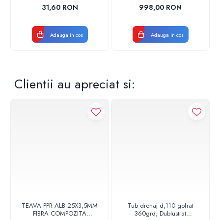
17001900004
CROM
31,60 RON
998,00 RON
Adauga in cos
Adauga in cos
Clientii au apreciat si:
TEAVA PPR ALB 25X3,5MM
Tub drenaj d,110 gofrat
FIBRA COMPOZITA
360grd, Dublustrat