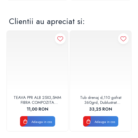
Clientii au apreciat si:
TEAVA PPR ALB 25X3,5MM
Tub drenaj d,110 gofrat
FIBRA COMPOZITA
360grd, Dublustrat
10033025004
verde/negru 110152 Drainkit
11,00 RON
33,25 RON
VALDUOTHERM VALROM
Adauga in cos
Adauga in cos