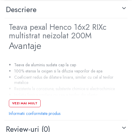
Descriere
Pompe de caldura
Centrale peleti lemn
Teava pexal Henco 16x2 RIXc
multistrat neizolat 200M
Avantaje
Teava de aluminiu sudata cap la cap
100% etansa la oxigen si la difuzia vaporilor de apa
Coeficient redus de dilatare liniara, similar cu cel al tevilor
metalice
Rezistenta la coroziune, substante chimice si electrochimice
Izolatie fonica similara cu cea a tevilor din plastic
Teava interioara si exterioara reticulata prin fascicul de
VEZI MAI MULT
electroni
Rezistenta ridicata la presiune si temperatura
Informatii conformitate produs
Suprafata neteda, pierdere mai mica de presiune
Usor ca si tevile sintetice
Review-uri
(0)
Flexibil, usor de indoit chiar si la temperaturi scazute, isi