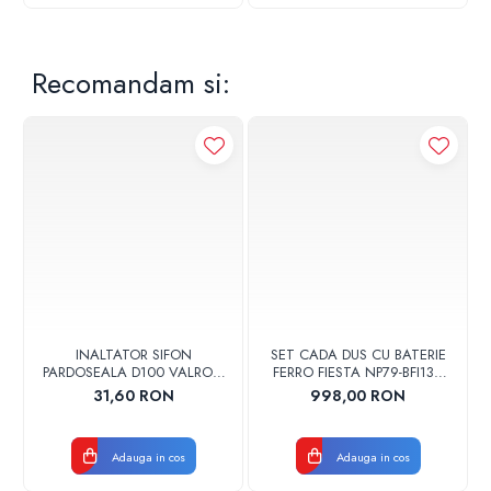
Recomandam si:
INALTATOR SIFON
SET CADA DUS CU BATERIE
PARDOSEALA D100 VALROM
FERRO FIESTA NP79-BFI13U
17001900004
CROM
31,60 RON
998,00 RON
Adauga in cos
Adauga in cos