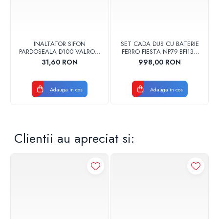
INALTATOR SIFON
SET CADA DUS CU BATERIE
PARDOSEALA D100 VALROM
FERRO FIESTA NP79-BFI13U
17001900004
CROM
31,60 RON
998,00 RON
Adauga in cos
Adauga in cos
Clientii au apreciat si: