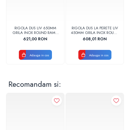
RIGOLA DUS LIV 650MM
RIGOLA DUS LA PERETE LIV
GRILA INOX ROUND RAMA
450MM GRILA INOX ROUND
INOX 674753
RAMA INOX 674777
621,00 RON
608,01 RON
Adauga in cos
Adauga in cos
Recomandam si: