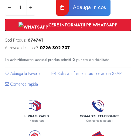
Radiatoare Otel Vogel&Noot
Adauga in cos
Radiatoare Otel Korado
Radiatoare de Baie Purmo Banga
CERE INFORMAȚII PE WHATSAPP
Automatizare Termostate
Detectoare
Cod Produs:
674741
Termostate centrala ambient
Ai nevoie de ajutor?
0726 802 707
Detectoare de gaz si electrovalve
Detectoare de inundatie
La achizitionarea acestui produs primiti
2
puncte de fidelitate
Automatizari centrala termica
Stabilizatoare de tensiune
Adauga la Favorite
Panouri solare apa calda
Comanda rapida
Accesorii panouri solare apa calda
Kituri panouri solare apa calda
Panouri solare nepresurizate
Automatizari panouri solare
LIVRAM RAPID
COMANZI TELEFONIC?
Teava flexibila inox si fitinguri panouri
In toata tara
Contacteaza-ne aici!
solare
Grupuri de pompare panouri solare