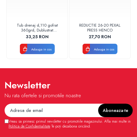
Tub drenaj d,110 gofrat
REDUCTIE 26-20 PEXAL
360grd, Dublustrat
PRESS HENCO
verde/negru 110152 Drainkit
33,25 RON
27,70 RON
Adauga in cos
Adauga in cos
Newsletter
Nu rata ofertele si promotiile noastre
Vreau sa primesc primul newsletter cu promotiile magazinului. Afla mai multe in
Politica de Confidentialitate
Te poți dezabona oricând.