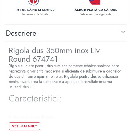
Pompe de caldura
RETUR RAPID SI SIMPLU
ALEGE PLATA CU CARDUL
In termen de 14 zile
Datele sunt in siguranta!
Centrale peleti lemn
Descriere
Rigola dus 350mm inox Liv
Round 674741
Rigolele liniare pentru dus sunt echipamente tehnico-sanitare care
reprezinta o varianta moderna si eficienta de substituire a caditelor
de dus din baile apartamentelor. Rigolele pentru dus se utilizeaza
pentru evacuarea la canalizare a apei uzate rezultate in urma
utilizarii dusului.
Caracteristici:
Instalarea in pardoseala
Design modern
VEZI MAI MULT
Rezistenta la deteriorare