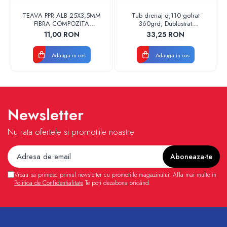
TEAVA PPR ALB 25X3,5MM
Tub drenaj d,110 gofrat
FIBRA COMPOZITA
360grd, Dublustrat
10033025004
verde/negru 110152 Drainkit
11,00 RON
33,25 RON
VALDUOTHERM VALROM
Adauga in cos
Adauga in cos
Newsletter
Nu rata ofertele si promotiile noastre
Vreau sa primesc primul newsletter cu promotiile magazinului. Afla mai multe in
Politica de Confidentialitate
Te poți dezabona oricând.