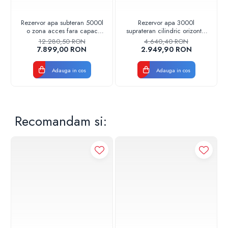
Rezervor apa subteran 5000l
Rezervor apa 3000l
o zona acces fara capac
suprateran cilindric orizontal
Stockkit Valrom
Stockkit Valrom
12.280,50 RON
4.640,40 RON
49020550000
49013000001
7.899,00 RON
2.949,90 RON
Adauga in cos
Adauga in cos
Recomandam si: