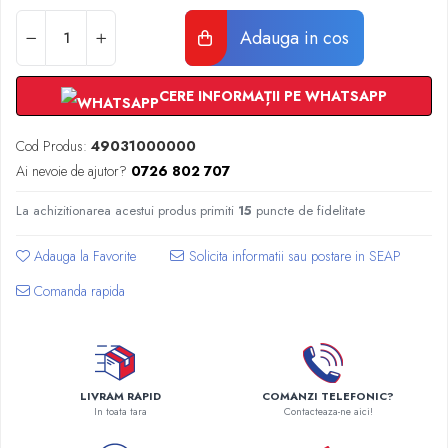
Radiatoare Otel Vogel&Noot
Radiatoare Otel Korado
Adauga in cos
Radiatoare de Baie Purmo Banga
Automatizare Termostate
CERE INFORMAȚII PE WHATSAPP
Detectoare
Termostate centrala ambient
Cod Produs:
49031000000
Detectoare de gaz si electrovalve
Ai nevoie de ajutor?
0726 802 707
Detectoare de inundatie
La achizitionarea acestui produs primiti
15
puncte de fidelitate
Automatizari centrala termica
Stabilizatoare de tensiune
Adauga la Favorite
Panouri solare apa calda
Comanda rapida
Accesorii panouri solare apa calda
Kituri panouri solare apa calda
Panouri solare nepresurizate
Automatizari panouri solare
LIVRAM RAPID
COMANZI TELEFONIC?
Teava flexibila inox si fitinguri panouri
In toata tara
Contacteaza-ne aici!
solare
Grupuri de pompare panouri solare