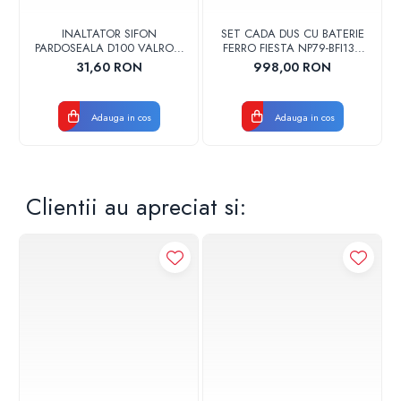
INALTATOR SIFON
SET CADA DUS CU BATERIE
PARDOSEALA D100 VALROM
FERRO FIESTA NP79-BFI13U
17001900004
CROM
31,60 RON
998,00 RON
Adauga in cos
Adauga in cos
Clientii au apreciat si: