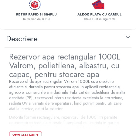
Pompe de caldura
RETUR RAPID SI SIMPLU
ALEGE PLATA CU CARDUL
Centrale peleti lemn
In termen de 14 zile
Datele sunt in siguranta!
Descriere
Rezervor apa rectangular 1000L
Valrom, polietilena, albastru, cu
capac, pentru stocare apa
Rezervorul de apa rectangular Valrom 1000L este o solutie
eficienta si durabila pentru stocarea apei in aplicatii rezidentiale,
agricole, comerciale si industriale. Fabricat din polietilena de inalta
densitate (PE), rezervorul ofera rezistenta excelenta la coroziune,
radiatii UV si variatii de temperatura, fiind potrivit pentru utilizare
atat la interior, cat si la exterior.
Datorita formei rectangulare, rezervorul de 1000 litri permite
economisirea spatiului si poate fi amplasat cu usurinta in garaje,
anexe, hale, ferme, gospodarii sau spatii tehnice. Capacul inclus
protejeaza apa impotriva prafului, frunzelor si altor impuritati,
VEZI MAI MULT