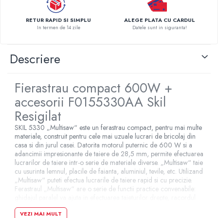
Pompe de caldura
RETUR RAPID SI SIMPLU
ALEGE PLATA CU CARDUL
Centrale peleti lemn
In termen de 14 zile
Datele sunt in siguranta!
Descriere
Fierastrau compact 600W +
accesorii F0155330AA Skil
Resigilat
SKIL 5330 „Multisaw“ este un ferastrau compact, pentru mai multe
materiale, construit pentru cele mai uzuale lucrari de bricolaj din
casa si din jurul casei. Datorita motorul puternic de 600 W si a
adancimii impresionante de taiere de 28,5 mm, permite efectuarea
lucrarilor de taiere intr-o serie de materiale diverse. „Multisaw“ taie
cu usurinta lemnul, placile de faianta, aluminiul, tevile, etc. Utilizand
„Multisaw“ puteti efectua lucrarile de taiere rapid si cu precizie.
Ferastraul „Multisaw“ are o serie de functii practice convenabile:
ghidajul paralel va ajuta in efectuarea taieturilor drepte, racordul
de aspirare permite conectarea aspiratorului, si altele. Orice
VEZI MAI MULT
lucrare de taiere aveti de efectuat, „Multisaw“ va face fata!