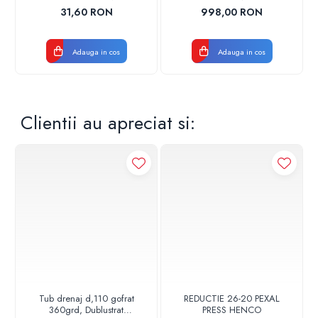
17001900004
CROM
31,60 RON
998,00 RON
Adauga in cos
Adauga in cos
Clientii au apreciat si:
Tub drenaj d,110 gofrat
REDUCTIE 26-20 PEXAL
360grd, Dublustrat
PRESS HENCO