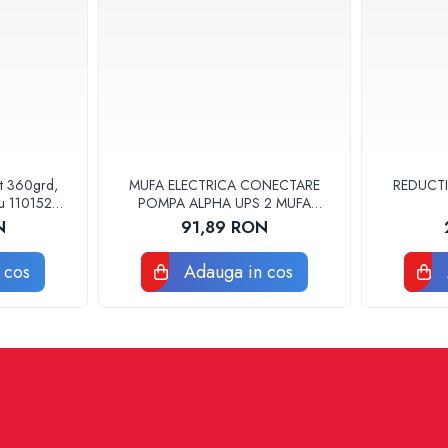
at 360grd,
MUFA ELECTRICA CONECTARE
REDUCTI
ru 110152
POMPA ALPHA UPS 2 MUFA
ELECTRICA GRUNDFOS
N
91,89 RON
 cos
Adauga in cos