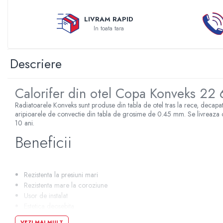
Sterilizatoare UV
LIVRAM RAPID
Accesorii consumabile sterilizator
In toata tara
UV
Carcase Filtre apa
Descriere
Accesorii consumabile
dedurizatoare apa
Calorifer din otel Copa Konveks 22
Incalzire in pardoseala
Accesorii incalzire in pardoseala
Radiatoarele Konveks sunt produse din tabla de otel tras la rece, decapat
aripioarele de convectie din tabla de grosime de 0.45 mm. Se livreaza cu 
Automatizare incalzire in
10 ani.
pardoseala
Beneficii
Kituri incalzire in pardoseala
Cutie distribuitor incalzire in
pardoseala
Rezistenta la presiuni mari
Distribuitoare incalzire pardoseala
Rezistenta mare la coroziune
Usor de instalat
Grup amestec si pompare incalzire
Estetica deosebita
pardoseala
Volum scazut de apa
VEZI MAI MULT