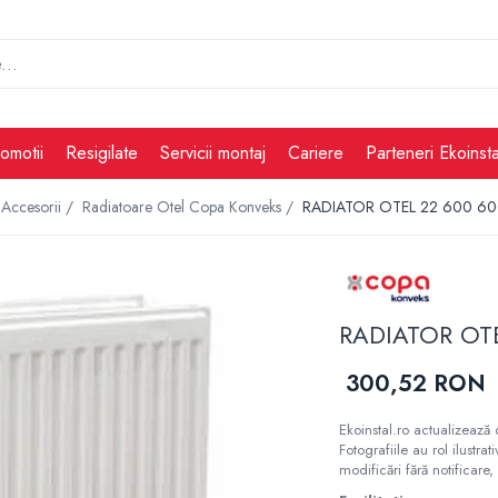
omotii
Resigilate
Servicii montaj
Cariere
Parteneri Ekoinsta
i Accesorii /
Radiatoare Otel Copa Konveks /
RADIATOR OTEL 22 600 6
RADIATOR OT
300,52 RON
Ekoinstal.ro actualizează 
Fotografiile au rol ilustra
modificări fără notificare, 