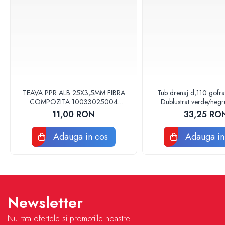
Baterii sanitare
Accesorii baterii
Baterii bucatarie
Baterii lavoar
Baterii cada si dus
Seturi baterii baie
TEAVA PPR ALB 25X3,5MM FIBRA
Tub drenaj d,110 gofr
Para palarii furtune de dus
COMPOZITA 10033025004
Dublustrat verde/neg
Baterii bideu
VALDUOTHERM VALROM
Drainkit
11,00 RON
33,25 RO
Baterii pisoar
Chiuvete si lavoare
Adauga in cos
Adauga in
Lavoare baie
Chiuvete Bucatarie
Accesorii chiuvete si lavoare
Obiecte sanitare persoane cu
Newsletter
dizabilitati
Baterii sanitare
Nu rata ofertele si promotiile noastre