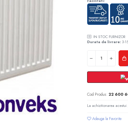
Facilitati:
IN STOC FURNIZOR
Durata de livrare:
3-15
Cod Produs:
22 600 
La achizitionarea acestui
Adauga la Favorite