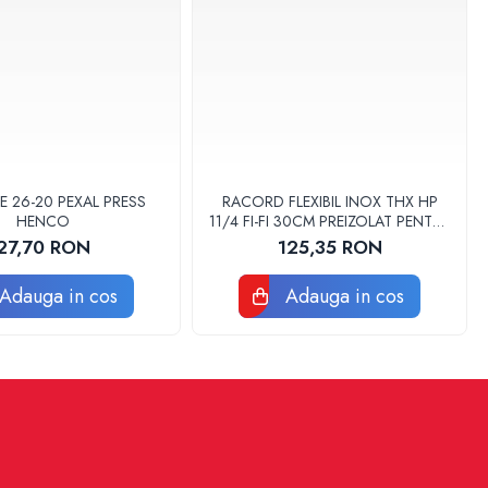
E 26-20 PEXAL PRESS
RACORD FLEXIBIL INOX THX HP
HENCO
11/4 FI-FI 30CM PREIZOLAT PENTRU
POMPA DE CALDURA - THX
27,70 RON
125,35 RON
Adauga in cos
Adauga in cos