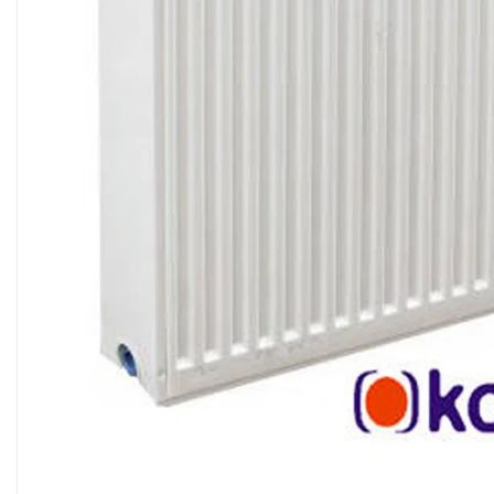
Sisteme filtrare apa Debite Mari
Sisteme filtrare apa In Trepte
Consumabile Statii medii filtrante
Consumabile Statii osmoza
Statii filtrare apa cu medii filtrante
Statii si Sisteme dezinfectie apa
Dedurizatoare Apa
Osmoza inversa rezidential
Accesorii consumabile osmoza
inversa
Ultrafiltrare recomandat pentru
apa de retea
Cartuse si Filtre filtrare apa
Echipamente HORECA
Filtre apa cu purjare