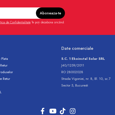
itica de Confidentialitate
Te poți dezabona oricând.
Date comerciale
 Plata
S.C. 1 Ekoinstal Solar SRL
 Retur
J40/1259/2011
roduselor
RO 28002028
e Retur
Strada Vigoniei, nr. 8, Bl. 10, sc.7
Sector 5, Bucuresti
L