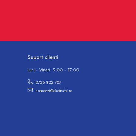
Suport clienti
Luni - Vineri: 9:00 - 17:00
0726 802 707
comenzi@ekoinstal.ro