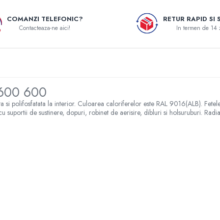
COMANZI TELEFONIC?
RETUR RAPID SI 
Contacteaza-ne aici!
In termen de 14 
 600 600
a si polifosfatata la interior. Culoarea caloriferelor este RAL 9016(ALB). Fete
suportii de sustinere, dopuri, robinet de aerisire, dibluri si holsuruburi. Ra