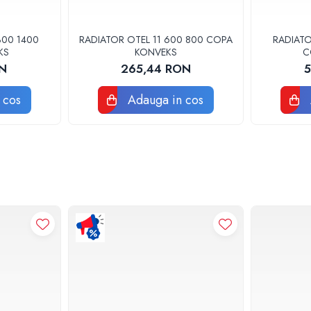
300 1400
RADIATOR OTEL 11 600 800 COPA
RADIATO
KS
KONVEKS
C
ON
265,44 RON
5
 cos
Adauga in cos