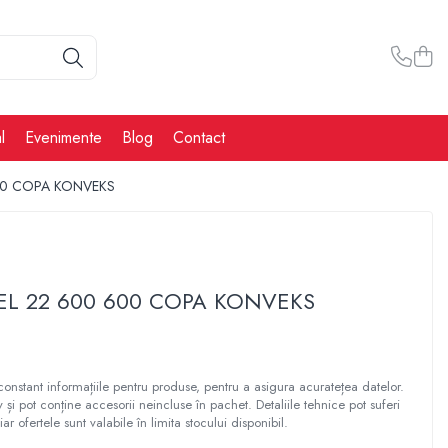
l
Evenimente
Blog
Contact
00 COPA KONVEKS
EL 22 600 600 COPA KONVEKS
constant informațiile pentru produse, pentru a asigura acuratețea datelor.
tiv și pot conține accesorii neincluse în pachet. Detaliile tehnice pot suferi
iar ofertele sunt valabile în limita stocului disponibil.