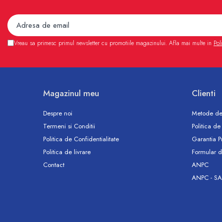
Accesorii
Vase WC
Rezervoare incastrate
Rezervoare, rame WC incastrate si
Vreau sa primesc primul newsletter cu promotiile magazinului. Afla mai multe in
Pol
clapete
Rezervoare si rame incastrate
Clapete rezervoare si accesorii
Climatizare
Magazinul meu
Clienti
Ventiloconvectoare
Despre noi
Metode de
Ventiloconvectoare
Termeni si Conditii
Politica de
Termostate Accesorii Ventiloconvectoare
Politica de Confidentialitate
Garantia P
Aere conditionate
Politica de livrare
Formular d
Aer conditionat Monosplit
Contact
ANPC
Aer conditionat Multisplit
ANPC - SA
Accesorii aer conditionat si ventilatie
Aer conditionat portabil
Filtrare aer