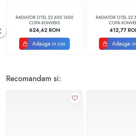
Tevi si fitinguri negre pentru gaz sau
instalatii termice
Tevi pex, multistrat pexal, pert
RADIATOR OTEL 22 600 1600
RADIATOR OTEL 22 
Coturi, teuri, mufe, prelungitoare fitinguri
COPA KONVEKS
COPA KONVE
alama
624,42 RON
412,77 R
Fitinguri: PPSU, Pex, Pexal, Multistrat
Adauga in cos
Adauga in
Tevi Cupru Fitinguri Cupru Accesorii
lipire
Fose Septice, Separatoare de
Grasimi
Pompe si Vase Expansiune
Recomandam si:
Pompe recirculare incalzire si apa calda
Pompe si Hidrofoare
Piese Pompe si Hidrofoare
Vase expansiune
Pompe Submersibile
Pompe ape uzate
Canalizare interioara si exterioara