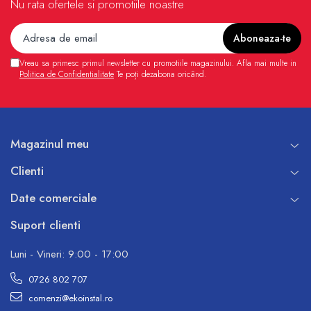
Nu rata ofertele si promotiile noastre
Vreau sa primesc primul newsletter cu promotiile magazinului. Afla mai multe in
Politica de Confidentialitate
Te poți dezabona oricând.
Magazinul meu
Clienti
Date comerciale
Suport clienti
Luni - Vineri: 9:00 - 17:00
0726 802 707
comenzi@ekoinstal.ro