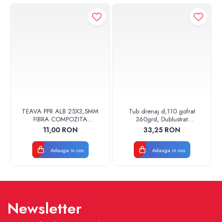
Adancime: 102 mm (tip 22)
Inaltime: 600 mm
Lungime: 600 mm
Temperatura de functionare: max. 110 °C
Presiunea max. de exploatare: 10 bar
Presiunea de incercare: 13 bar
TEAVA PPR ALB 25X3,5MM
Tub drenaj d,110 gofrat
FIBRA COMPOZITA
360grd, Dublustrat
10033025004
verde/negru 110152 Drainkit
11,00 RON
33,25 RON
VALDUOTHERM VALROM
Adauga in cos
Adauga in cos
Newsletter