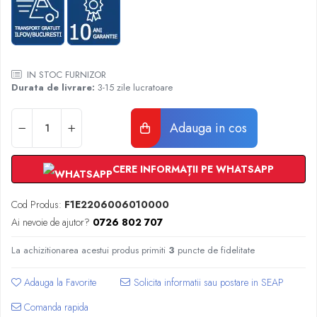
Radiatoare Otel Vogel&Noot
Radiatoare Otel Korado
Radiatoare de Baie Purmo Banga
Automatizare Termostate
Detectoare
IN STOC FURNIZOR
Durata de livrare:
3-15 zile lucratoare
Termostate centrala ambient
Detectoare de gaz si electrovalve
Adauga in cos
Detectoare de inundatie
Automatizari centrala termica
Stabilizatoare de tensiune
CERE INFORMAȚII PE WHATSAPP
Panouri solare apa calda
Cod Produs:
F1E2206006010000
Accesorii panouri solare apa calda
Ai nevoie de ajutor?
0726 802 707
Kituri panouri solare apa calda
Panouri solare nepresurizate
La achizitionarea acestui produs primiti
3
puncte de fidelitate
Automatizari panouri solare
Teava flexibila inox si fitinguri panouri
Adauga la Favorite
solare
Comanda rapida
Grupuri de pompare panouri solare