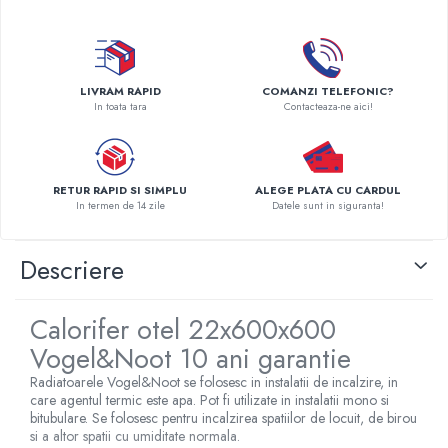
Pompe de caldura
Centrale peleti lemn
LIVRAM RAPID
COMANZI TELEFONIC?
In toata tara
Contacteaza-ne aici!
RETUR RAPID SI SIMPLU
ALEGE PLATA CU CARDUL
In termen de 14 zile
Datele sunt in siguranta!
Descriere
Calorifer otel 22x600x600
Vogel&Noot 10 ani garantie
Radiatoarele Vogel&Noot se folosesc in instalatii de incalzire, in
care agentul termic este apa. Pot fi utilizate in instalatii mono si
bitubulare. Se folosesc pentru incalzirea spatiilor de locuit, de birou
si a altor spatii cu umiditate normala.