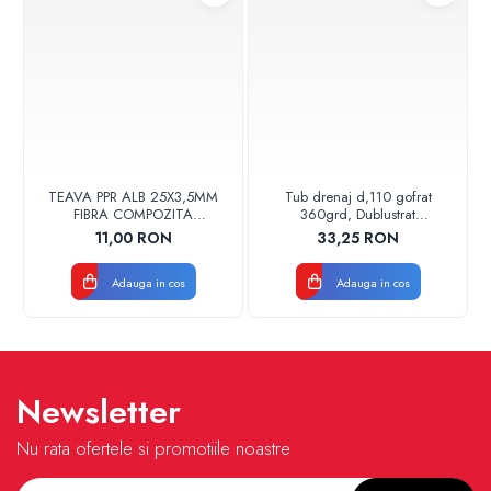
TEAVA PPR ALB 25X3,5MM
Tub drenaj d,110 gofrat
FIBRA COMPOZITA
360grd, Dublustrat
10033025004
verde/negru 110152 Drainkit
11,00 RON
33,25 RON
VALDUOTHERM VALROM
Adauga in cos
Adauga in cos
Newsletter
Nu rata ofertele si promotiile noastre