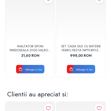
INALTATOR SIFON
SET CADA DUS CU BATERIE
PARDOSEALA D100 VALROM
FERRO FIESTA NP79-BFI13U
17001900004
CROM
31,60 RON
998,00 RON
Adauga in cos
Adauga in cos
Clientii au apreciat si: