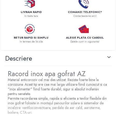
Pompe de caldura
LIVRAM RAPID
COMANZI TELEFONIC?
Centrale peleti lemn
In toata tara
Contacteaza-ne aici!
RETUR RAPID SI SIMPLU
ALEGE PLATA CU CARDUL
In termen de 14 zile
Datele sunt in siguranta!
Descriere
Racord inox apa gofrat AZ
Material anticoroziv cel mai des utilizat. Rezista foarte bine la
coroziune. Acest tip are cea mai larga utilizare fiind cunoscut si ca
"inox alimentar" fiind foarte durabil, sigur si absolut inofensiv
pentru sanatate.
Permite racordarea simpla, rapida si eficienta a tevilor flexibile din
inox gofrat folosite in montajul panourilor solare si sistemelor de
incalzire: ventiloconvectoare, perdele de aer cald, aeroterme,
boilere, CTA-uri.