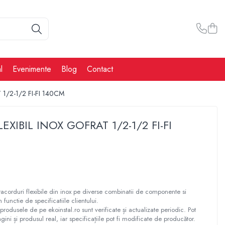
l
Evenimente
Blog
Contact
1/2-1/2 FI-FI 140CM
XIBIL INOX GOFRAT 1/2-1/2 FI-FI
corduri flexibile din inox pe diverse combinatii de componente si
n functie de specificatiile clientului.
produsele de pe ekoinstal.ro sunt verificate și actualizate periodic. Pot
gini și produsul real, iar specificațiile pot fi modificate de producător.