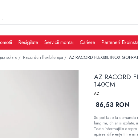
omotii
Resigilate
Servicii montaj
Cariere
Parteneri Ekoinsta
 gaz solare /
Racorduri flexibile apa /
AZ RACORD FLEXIBIL INOX GOFRAT 
AZ RACORD FLE
140CM
AZ
86,53 RON
Se pot face la comanda ra
lungimi, chiar si izolate, i
Toate informațiile despre 
apărea diferențe între ima