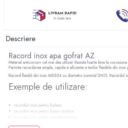
Sterilizatoare UV
Accesorii consumabile sterilizator
LIVRAM RAPID
In toata tara
UV
Carcase Filtre apa
Descriere
Accesorii consumabile
dedurizatoare apa
Incalzire in pardoseala
Racord inox apa gofrat AZ
Accesorii incalzire in pardoseala
Material anticoroziv cel mai des utilizat. Rezista foarte bine la coroziune.
Automatizare incalzire in
Permite racordarea simpla, rapida si eficienta a tevilor flexibile din inox
pardoseala
Racord flexibil din inox AISI304 cu diametru nominal DN12. Racordul a
Kituri incalzire in pardoseala
Exemple de utilizare:
Cutie distribuitor incalzire in
pardoseala
racorduri inox pentru boilere
Distribuitoare incalzire pardoseala
racorduri inox pentru baterii sanitare
Grup amestec si pompare incalzire
racorduri inox pentru centrale termice
pardoseala
racorduri inox pentru panouri solare