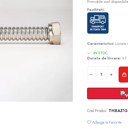
Promoțiile sunt disponibile
Facilitati:
Caracteristici:
Livrare
IN STOC
Durata de livrare:
3-7 
Cod Produs:
THXAZ12
Adauga la Favorite