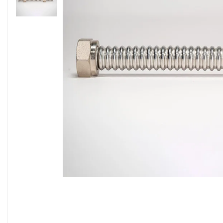
Sisteme filtrare apa Debite Mari
Sisteme filtrare apa In Trepte
Consumabile Statii medii filtrante
Consumabile Statii osmoza
Statii filtrare apa cu medii filtrante
Statii si Sisteme dezinfectie apa
Dedurizatoare Apa
Osmoza inversa rezidential
Accesorii consumabile osmoza
inversa
Ultrafiltrare recomandat pentru
apa de retea
Cartuse si Filtre filtrare apa
Echipamente HORECA
Filtre apa cu purjare