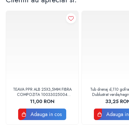
Baterii sanitare
Accesorii baterii
Baterii bucatarie
Baterii lavoar
Baterii cada si dus
Seturi baterii baie
Para palarii furtune de dus
Baterii bideu
Baterii pisoar
Chiuvete si lavoare
Lavoare baie
TEAVA PPR ALB 25X3,5MM FIBRA
Tub drenaj d,110 gofr
Chiuvete Bucatarie
COMPOZITA 10033025004
Dublustrat verde/neg
VALDUOTHERM VALROM
Drainkit
Accesorii chiuvete si lavoare
11,00 RON
33,25 RO
Obiecte sanitare persoane cu
Adauga in cos
Adauga in
dizabilitati
Baterii sanitare