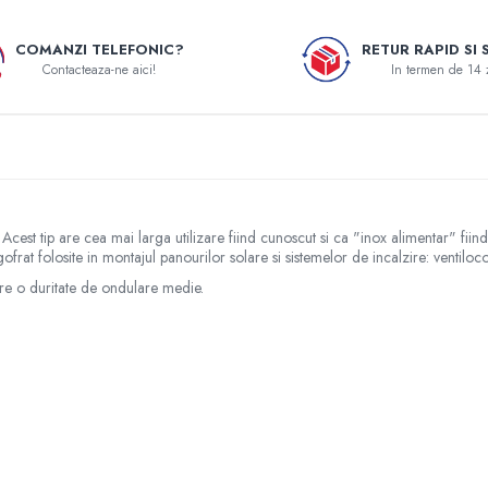
COMANZI TELEFONIC?
RETUR RAPID SI 
Contacteaza-ne aici!
In termen de 14 
 Acest tip are cea mai larga utilizare fiind cunoscut si ca "inox alimentar" fiind 
 gofrat folosite in montajul panourilor solare si sistemelor de incalzire: venti
re o duritate de ondulare medie.