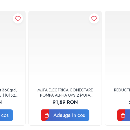
at 360grd,
MUFA ELECTRICA CONECTARE
REDUCTI
ru 110152
POMPA ALPHA UPS 2 MUFA
ELECTRICA GRUNDFOS
N
91,89 RON
 cos
Adauga in cos