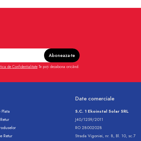
itica de Confidentialitate
Te poți dezabona oricând.
Date comerciale
 Plata
S.C. 1 Ekoinstal Solar SRL
 Retur
J40/1259/2011
roduselor
RO 28002028
e Retur
Strada Vigoniei, nr. 8, Bl. 10, sc.7