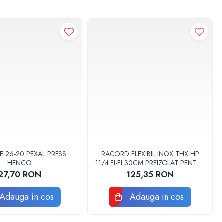
E 26-20 PEXAL PRESS
RACORD FLEXIBIL INOX THX HP
HENCO
11/4 FI-FI 30CM PREIZOLAT PENTRU
POMPA DE CALDURA - THX
27,70 RON
125,35 RON
Adauga in cos
Adauga in cos