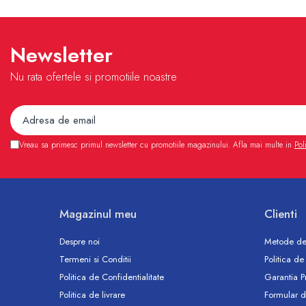
Accesorii
Vase WC
Rezervoare incastrate
Newsletter
Rezervoare, rame WC incastrate si
clapete
Nu rata ofertele si promotiile noastre
Rezervoare si rame incastrate
Clapete rezervoare si accesorii
Climatizare
Ventiloconvectoare
Vreau sa primesc primul newsletter cu promotiile magazinului. Afla mai multe in
Pol
Ventiloconvectoare
Termostate Accesorii Ventiloconvectoare
Aere conditionate
Magazinul meu
Clienti
Aer conditionat Monosplit
Aer conditionat Multisplit
Despre noi
Metode de
Accesorii aer conditionat si ventilatie
Termeni si Conditii
Politica de
Aer conditionat portabil
Politica de Confidentialitate
Garantia P
Filtrare aer
Politica de livrare
Formular d