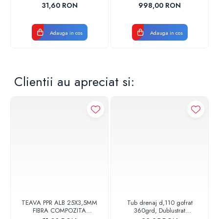
17001900004
CROM
31,60 RON
998,00 RON
🔧 Integrare ușoară în majoritatea sistemelor existente;
Adauga in cos
Adauga in cos
🏠 Ideal pentru locuințe, pensiuni sau instalații complexe de
încălzire.
Clientii au apreciat si:
TEAVA PPR ALB 25X3,5MM
Tub drenaj d,110 gofrat
FIBRA COMPOZITA
360grd, Dublustrat
10033025004
verde/negru 110152 Drainkit