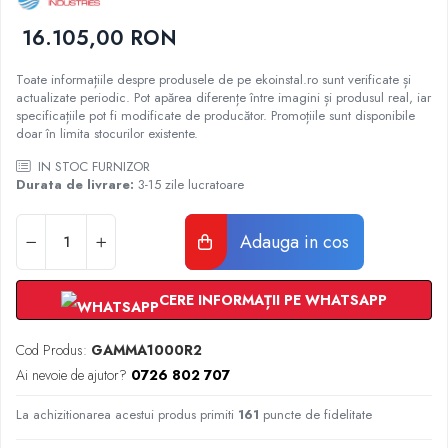
Radiatoare Otel Vogel&Noot
Radiatoare Otel Korado
16.105,00 RON
Radiatoare de Baie Purmo Banga
Toate informațiile despre produsele de pe ekoinstal.ro sunt verificate și
Automatizare Termostate
actualizate periodic. Pot apărea diferențe între imagini și produsul real, iar
Detectoare
specificațiile pot fi modificate de producător. Promoțiile sunt disponibile
doar în limita stocurilor existente.
Termostate centrala ambient
Detectoare de gaz si electrovalve
IN STOC FURNIZOR
Durata de livrare:
3-15 zile lucratoare
Detectoare de inundatie
Automatizari centrala termica
Stabilizatoare de tensiune
Adauga in cos
Panouri solare apa calda
Accesorii panouri solare apa calda
CERE INFORMAȚII PE WHATSAPP
Kituri panouri solare apa calda
Panouri solare nepresurizate
Cod Produs:
GAMMA1000R2
Automatizari panouri solare
Ai nevoie de ajutor?
0726 802 707
Teava flexibila inox si fitinguri panouri
La achizitionarea acestui produs primiti
161
puncte de fidelitate
solare
Grupuri de pompare panouri solare