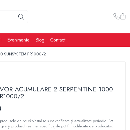
l
Evenimente
Blog
Contact
00 SUNSYSTEM PR1000/2
RVOR ACUMULARE 2 SERPENTINE 1000
R1000/2
N
produsele de pe ekoinstal.ro sunt verificate și actualizate periodic. Pot
gini și produsul real, iar specificațiile pot fi modificate de producător.