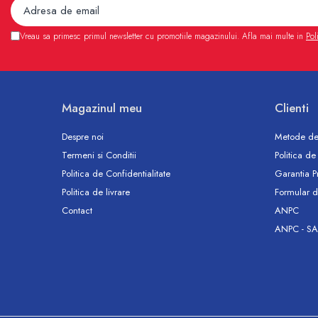
Accesorii
Vase WC
Vreau sa primesc primul newsletter cu promotiile magazinului. Afla mai multe in
Pol
Rezervoare incastrate
Rezervoare, rame WC incastrate si
clapete
Rezervoare si rame incastrate
Magazinul meu
Clienti
Clapete rezervoare si accesorii
Climatizare
Despre noi
Metode de
Ventiloconvectoare
Termeni si Conditii
Politica de
Ventiloconvectoare
Politica de Confidentialitate
Garantia P
Termostate Accesorii Ventiloconvectoare
Politica de livrare
Formular d
Aere conditionate
Contact
ANPC
ANPC - SA
Aer conditionat Monosplit
Aer conditionat Multisplit
Accesorii aer conditionat si ventilatie
Aer conditionat portabil
Filtrare aer