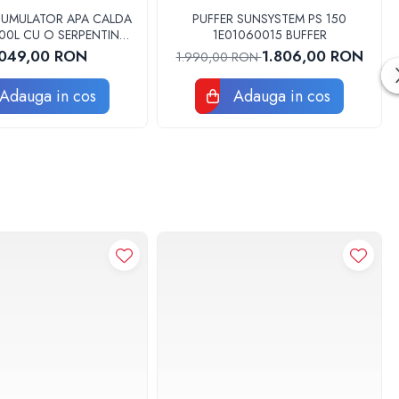
CUMULATOR APA CALDA
PUFFER SUNSYSTEM PS 150
500L CU O SERPENTINA
1E01060015 BUFFER
500 AUSTRIA EMAIL
.049,00 RON
1.806,00 RON
1.990,00 RON
Adauga in cos
Adauga in cos