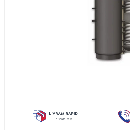
Sisteme filtrare apa Debite Mari
Sisteme filtrare apa In Trepte
Consumabile Statii medii filtrante
Consumabile Statii osmoza
Statii filtrare apa cu medii filtrante
Statii si Sisteme dezinfectie apa
Dedurizatoare Apa
Osmoza inversa rezidential
Accesorii consumabile osmoza
inversa
Ultrafiltrare recomandat pentru
apa de retea
Cartuse si Filtre filtrare apa
LIVRAM RAPID
Echipamente HORECA
In toata tara
Filtre apa cu purjare