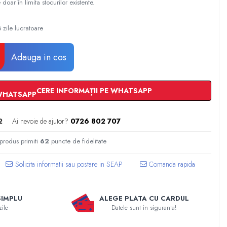
 doar în limita stocurilor existente.
 zile lucratoare
Adauga in cos
CERE INFORMAȚII PE WHATSAPP
2
Ai nevoie de ajutor?
0726 802 707
 produs primiti
62
puncte de fidelitate
Comanda rapida
SIMPLU
ALEGE PLATA CU CARDUL
zile
Datele sunt in siguranta!