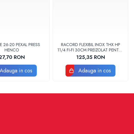
E 26-20 PEXAL PRESS
RACORD FLEXIBIL INOX THX HP
HENCO
11/4 FI-FI 30CM PREIZOLAT PENTRU
POMPA DE CALDURA - THX
27,70 RON
125,35 RON
Adauga in cos
Adauga in cos