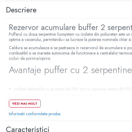
Sterilizatoare UV
Descriere
Accesorii consumabile sterilizator
UV
Rezervor acumulare buffer 2 serpen
Carcase Filtre apa
Pufferul cu doua serpentine Sunsystem cu izolatie din poliuretan este un
Accesorii consumabile
optima a cazanului, permitandu-i sa lucreze la puterea nominala chiar si
dedurizatoare apa
Caldura se acumuleaza si se pastreaza in rezervorul de acumulare si poat
Incalzire in pardoseala
combustibil si se mareste autonomia de functionare a centralelor termice
cicluri de pornire/oprire.
Accesorii incalzire in pardoseala
Avantaje puffer cu 2 serpentin
Automatizare incalzire in
pardoseala
Kituri incalzire in pardoseala
Izolatie detasabila cu grosime de 100 mm si capitonaj extern din P
Cutie distribuitor incalzire in
Montare multipozitie a senzorului de temperatura
pardoseala
Toate iesirile sunt cu filet interior
VEZI MAI MULT
Instalare usoara
Distribuitoare incalzire pardoseala
Informatii conformitate produs
Racordurile Intrare / Iesire sunt intr-un unghi de 180 de grade
Grup amestec si pompare incalzire
Schimbator de caldura cu serpentina
pardoseala
Kit optional pentru incalzire electrica cu putere nominala de 3kW 
Caracteristici