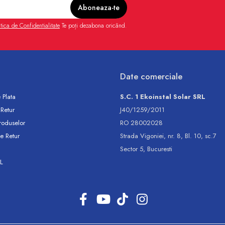
itica de Confidentialitate
Te poți dezabona oricând.
Date comerciale
 Plata
S.C. 1 Ekoinstal Solar SRL
 Retur
J40/1259/2011
roduselor
RO 28002028
e Retur
Strada Vigoniei, nr. 8, Bl. 10, sc.7
Sector 5, Bucuresti
L