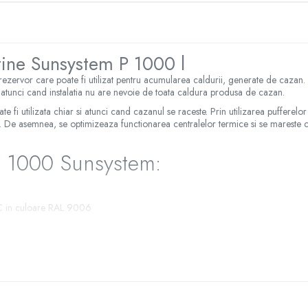
tine Sunsystem P 1000 l
 rezervor care poate fi utilizat pentru acumularea caldurii, generate de cazan
 atunci cand instalatia nu are nevoie de toata caldura produsa de cazan.
e fi utilizata chiar si atunci cand cazanul se raceste. Prin utilizarea puffe
. De asemnea, se optimizeaza functionarea centralelor termice si se mareste c
e 1000 Sunsystem:
VC in culoare RAL 9006
/ 4.5kW / 6kW respectiv 7.5kW