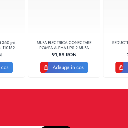
at 360grd,
MUFA ELECTRICA CONECTARE
REDUCTI
ru 110152
POMPA ALPHA UPS 2 MUFA
ELECTRICA GRUNDFOS
N
91,89 RON
 cos
Adauga in cos