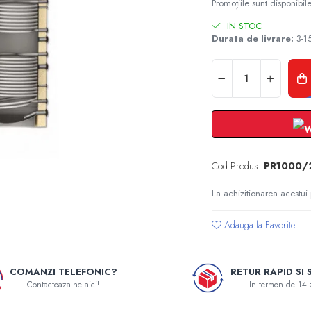
Promoțiile sunt disponibile
IN STOC
Durata de livrare:
3-15
Cod Produs:
PR1000/
La achizitionarea acestui
Adauga la Favorite
COMANZI TELEFONIC?
RETUR RAPID SI 
Contacteaza-ne aici!
In termen de 14 