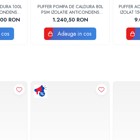
LDURA 100L
PUFFER POMPA DE CALDURA 80L
PUFFER A
ICONDENS
PSM IZOLATIE ANTICONDENS
IZOLAT 1
SUNSYSTEM
PSR 1
,00 RON
1.240,50 RON
9
 cos
Adauga in cos