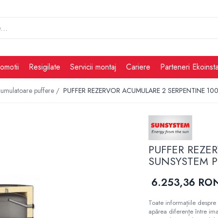
omotii
Resigilate
Servicii montaj
Cariere
Parteneri Ekoinsta
umulatoare puffere /
PUFFER REZERVOR ACUMULARE 2 SERPENTINE 10
PUFFER REZE
SUNSYSTEM P
6.253,36 RO
Toate informațiile despre 
apărea diferențe între ima