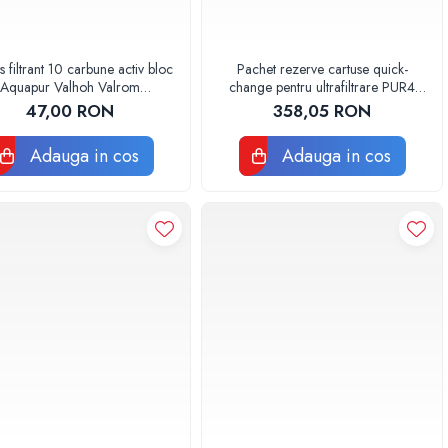
s filtrant 10 carbune activ bloc
Pachet rezerve cartuse quick-
Aquapur Valhoh Valrom
change pentru ultrafiltrare PUR4
AQUA07010410000
Aquapur Valhoh Valrom
47,00 RON
358,05 RON
Adauga in cos
Adauga in cos