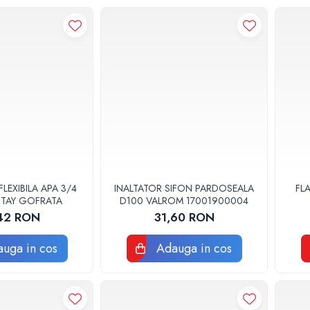
FLEXIBILA APA 3/4
INALTATOR SIFON PARDOSEALA
FL
TTAY GOFRATA
D100 VALROM 17001900004
42 RON
31,60 RON
uga in cos
Adauga in cos