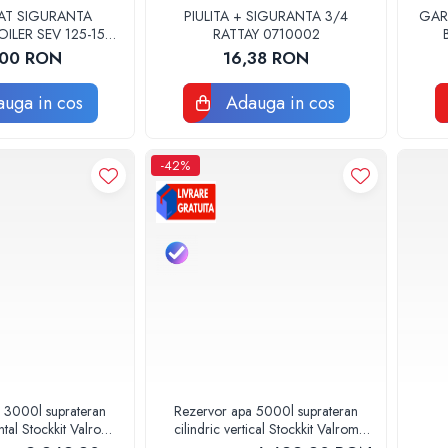
AT SIGURANTA
PIULITA + SIGURANTA 3/4
GAR
ILER SEV 125-150
RATTAY 0710002
1060 ORIGINAL
,00 RON
16,38 RON
ERROLI
uga in cos
Adauga in cos
-42%
 3000l suprateran
Rezervor apa 5000l suprateran
ontal Stockkit Valrom
cilindric vertical Stockkit Valrom
13000001
49020150000