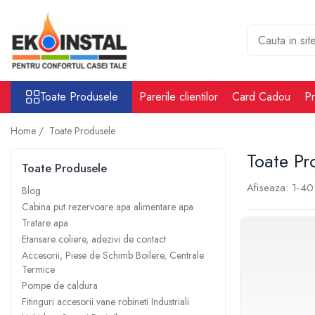
Toate Produsele
Cabina put rezervoare apa alimentare
apa
Toate Produsele
Parerile clientilor
Card Cadou
Pr
Rezervoare Stocare apa Valpurio
Camin pentru put de apa
Home /
Toate Produsele
Rezervoare de apă potabilă și
Toate Pr
pluvială, bazine pentru stocare și
Toate Produsele
irigații
Afiseaza:
1-
40
Sisteme-Rezervoare ioni argint
Blog
Cabina put rezervoare apa alimentare apa
Accesorii cabine put rezervoare
Tratare apa
apa
Etansare coliere, adezivi de contact
Tratare apa
Accesorii, Piese de Schimb Boilere, Centrale
Accesorii Filtre apa
Termice
Accesorii Statii osmoza
Pompe de caldura
Fitinguri accesorii vane robineti Industriali
Statii osmoza industriale