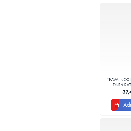
Baterii sanitare
Accesorii baterii
Baterii bucatarie
Baterii lavoar
Baterii cada si dus
Seturi baterii baie
Para palarii furtune de dus
Baterii bideu
Baterii pisoar
Chiuvete si lavoare
TEAVA INOX 
DN16 RA
Lavoare baie
37,
Chiuvete Bucatarie
Accesorii chiuvete si lavoare
Ada
Obiecte sanitare persoane cu
dizabilitati
Baterii sanitare