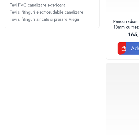
Sterilizatoare UV
Tevi PVC canalizare exterioara
Tevi si fitinguri electrosudabile canalizare
Accesorii consumabile sterilizator
Tevi si fitinguri zincate si presare Viega
UV
Panou radiant
18mm cu frezar
Carcase Filtre apa
120
165
Accesorii consumabile
dedurizatoare apa
Ada
Incalzire in pardoseala
Accesorii incalzire in pardoseala
Automatizare incalzire in
pardoseala
Kituri incalzire in pardoseala
Cutie distribuitor incalzire in
pardoseala
Distribuitoare incalzire pardoseala
Grup amestec si pompare incalzire
pardoseala