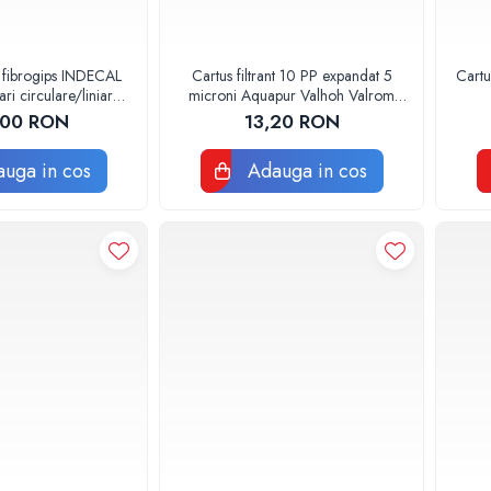
 fibrogips INDECAL
Cartus filtrant 10 PP expandat 5
Cartu
i circulare/liniare
microni Aquapur Valhoh Valrom
0x600mm
AQUA07100110005
,00 RON
13,20 RON
uga in cos
Adauga in cos