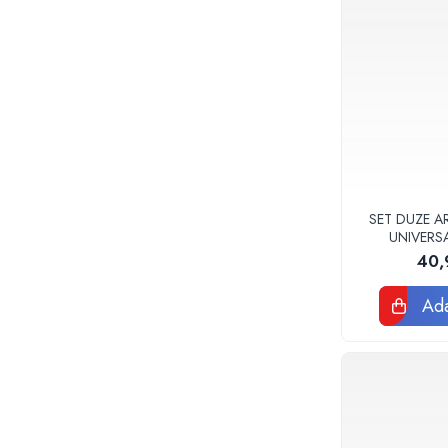
Accesorii
Vase WC
Rezervoare incastrate
Rezervoare, rame WC incastrate si
clapete
Rezervoare si rame incastrate
Clapete rezervoare si accesorii
Climatizare
Ventiloconvectoare
SET DUZE A
UNIVERS
Ventiloconvectoare
40,
Termostate Accesorii Ventiloconvectoare
Aere conditionate
Ada
Aer conditionat Monosplit
Aer conditionat Multisplit
Accesorii aer conditionat si ventilatie
Aer conditionat portabil
Filtrare aer