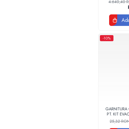
Tevi si fitinguri negre pentru gaz sau
4.640,40
instalatii termice
Tevi pex, multistrat pexal, pert
Ada
Coturi, teuri, mufe, prelungitoare fitinguri
alama
Fitinguri: PPSU, Pex, Pexal, Multistrat
-10%
Tevi Cupru Fitinguri Cupru Accesorii
lipire
Fose Septice, Separatoare de
Grasimi
Pompe si Vase Expansiune
Pompe recirculare incalzire si apa calda
Pompe si Hidrofoare
Piese Pompe si Hidrofoare
Vase expansiune
Pompe Submersibile
GARNITURA
PT. KIT EV
Pompe ape uzate
F
25,32 RO
Canalizare interioara si exterioara