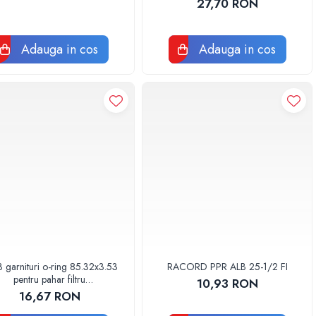
27,70 RON
Adauga in cos
Adauga in cos
3 garnituri o-ring 85.32x3.53
RACORD PPR ALB 25-1/2 FI
pentru pahar filtru
10,93 RON
AQUA06030000000
16,67 RON