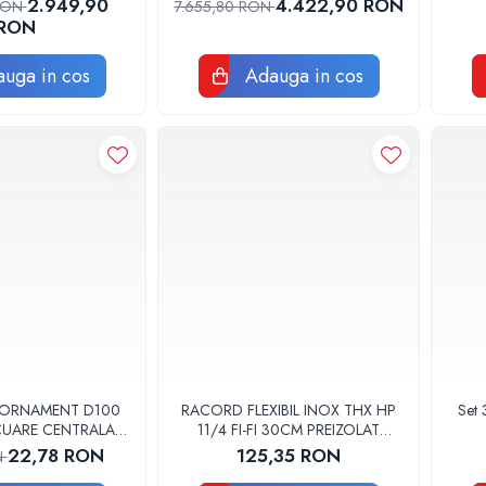
2.949,90
4.422,90 RON
 RON
7.655,80 RON
RON
uga in cos
Adauga in cos
 ORNAMENT D100
RACORD FLEXIBIL INOX THX HP
Set 
ACUARE CENTRALA
11/4 FI-FI 30CM PREIZOLAT
GGE100
PENTRU POMPA DE CALDURA -
22,78 RON
125,35 RON
N
THX