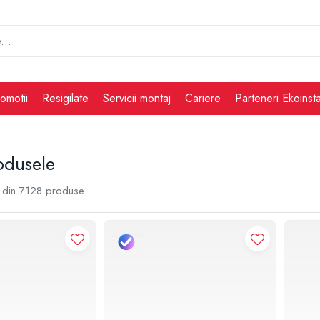
omotii
Resigilate
Servicii montaj
Cariere
Parteneri Ekoinsta
odusele
din
7128
produse