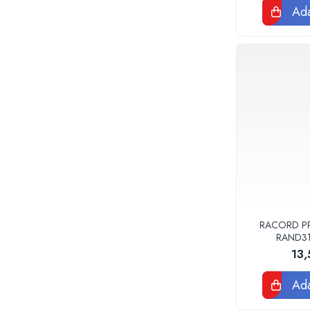
Teava corugata si fitinguri pentru
Ada
canalizare
Capace si sifoane canalizare
Fitinguri PP canalizare interioara
Camin canalizare, vizitare, inspectie
Accesorii consumabile fose septice,
separatoare de grasimi
Camine apometru si apometre
rezidentiale
Obiecte Sanitare
Vase rezervoare pentru WC si
accesorii
Rigole dus, sifoane, pardoseala
RACORD PPR
Sifon pardoseala si de terasa
RAND3
13
Sifon cada si cadita de dus
Sifon masina de spalat rufe sau vase
Ada
Rigola de dus
Seturi mobilier baie