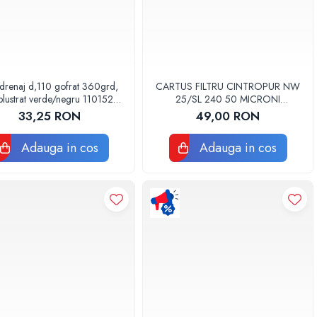
drenaj d,110 gofrat 360grd,
CARTUS FILTRU CINTROPUR NW
lustrat verde/negru 110152
25/SL 240 50 MICRONI
Drainkit
MANSOANE FILTRARE SET 5BUC
33,25 RON
49,00 RON
Adauga in cos
Adauga in cos