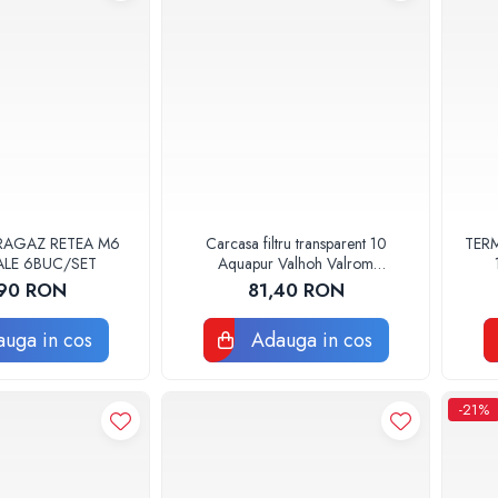
RAGAZ RETEA M6
Carcasa filtru transparent 10
TERM
ALE 6BUC/SET
Aquapur Valhoh Valrom
AQUA00110001032
90 RON
81,40 RON
uga in cos
Adauga in cos
-21%