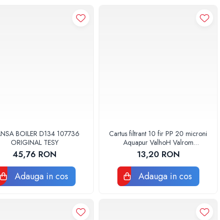
ANSA BOILER D134 107736
Cartus filtrant 10 fir PP 20 microni
ORIGINAL TESY
Aquapur ValhoH Valrom
AQUA07000210020
45,76 RON
13,20 RON
Adauga in cos
Adauga in cos