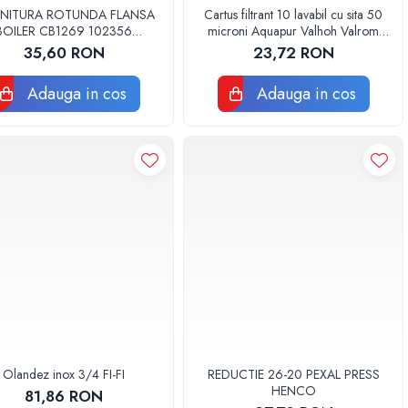
NITURA ROTUNDA FLANSA
Cartus filtrant 10 lavabil cu sita 50
BOILER CB1269 102356
microni Aquapur Valhoh Valrom
ORIGINAL TESY
AQUA07000310050
35,60 RON
23,72 RON
Adauga in cos
Adauga in cos
Olandez inox 3/4 FI-FI
REDUCTIE 26-20 PEXAL PRESS
HENCO
81,86 RON