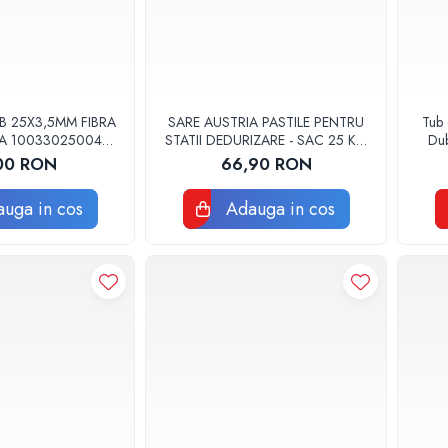
B 25X3,5MM FIBRA
SARE AUSTRIA PASTILE PENTRU
Tub 
A 10033025004
STATII DEDURIZARE - SAC 25 KG
Dub
HERM VALROM
COD 01
00 RON
66,90 RON
uga in cos
Adauga in cos