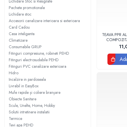
Lichidare Stoc si Resigilate
Sisteme filtrare apa Debite Mari
Pachete promotionale
Lichidare stoc
Sisteme filtrare apa In Trepte
Accesorii canalizare interioara si exterioara
Consumabile Statii medii filtrante
Card Cadou
Consumabile Statii osmoza
Casa inteligenta
TEAVA PPR AL
COMPOZIT
Climatizare
Statii filtrare apa cu medii filtrante
VALDUOT
11,
Consumabile GRUP
Statii si Sisteme dezinfectie apa
Fitinguri compresiune, robineti PEHD
Dedurizatoare Apa
Ada
Fitinguri electrosudabile PEHD
Fitinguri PVC canalizare exterioara
Osmoza inversa rezidential
Hidro
Accesorii consumabile osmoza
Incalzire in pardoseala
inversa
Livrabil in EasyBox
Ultrafiltrare recomandat pentru
Mufe rapide și coliere branșare
apa de retea
Obiecte Sanitare
Cartuse si Filtre filtrare apa
Scule, Unelte, Home, Hobby
Solutii intretinere instalatii
Echipamente HORECA
Termice
Filtre apa cu purjare
Tevi apa PEHD