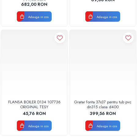
682,00 RON
Adauga in cos
Adauga in cos
FLANSA BOILER D134 107736
Gratar fonta 37x37 pentru tub pvc
ORIGINAL TESY
dn315 clasa d400
45,76 RON
399,56 RON
Adauga in cos
Adauga in cos