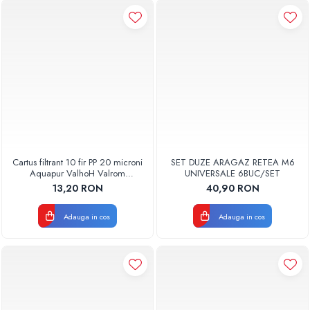
Cartus filtrant 10 fir PP 20 microni
SET DUZE ARAGAZ RETEA M6
Aquapur ValhoH Valrom
UNIVERSALE 6BUC/SET
AQUA07000210020
13,20 RON
40,90 RON
Adauga in cos
Adauga in cos