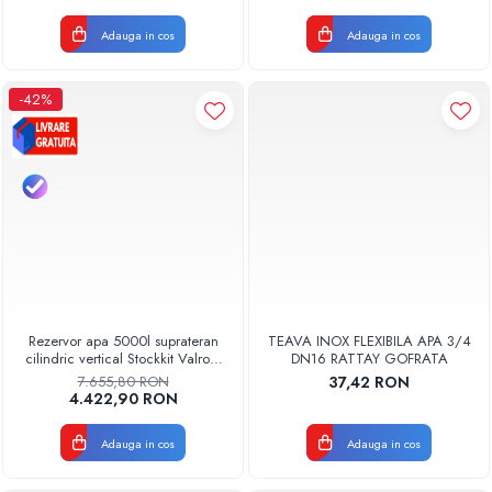
Adauga in cos
Adauga in cos
-42%
Rezervor apa 5000l suprateran
TEAVA INOX FLEXIBILA APA 3/4
cilindric vertical Stockkit Valrom
DN16 RATTAY GOFRATA
49020150000
7.655,80 RON
37,42 RON
4.422,90 RON
Adauga in cos
Adauga in cos