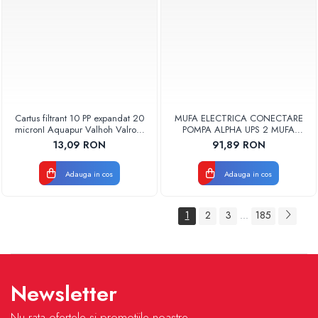
Cartus filtrant 10 PP expandat 20
MUFA ELECTRICA CONECTARE
micronI Aquapur Valhoh Valrom
POMPA ALPHA UPS 2 MUFA
AQUA07000110020
ELECTRICA GRUNDFOS
13,09 RON
91,89 RON
Adauga in cos
Adauga in cos
1
2
3
185
...
Newsletter
Nu rata ofertele si promotiile noastre