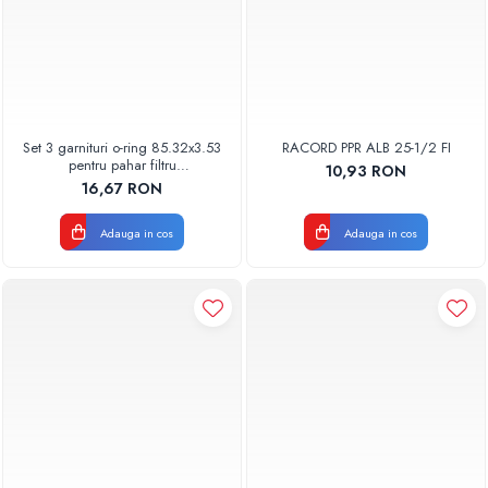
Set 3 garnituri o-ring 85.32x3.53
RACORD PPR ALB 25-1/2 FI
pentru pahar filtru
10,93 RON
AQUA06030000000
16,67 RON
Adauga in cos
Adauga in cos