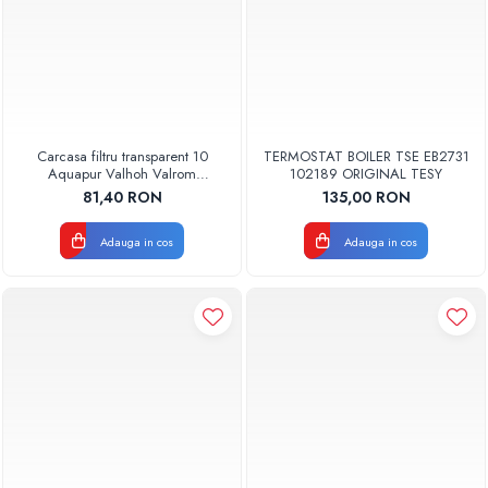
Carcasa filtru transparent 10
TERMOSTAT BOILER TSE EB2731
Aquapur Valhoh Valrom
102189 ORIGINAL TESY
AQUA00110001032
81,40 RON
135,00 RON
Adauga in cos
Adauga in cos