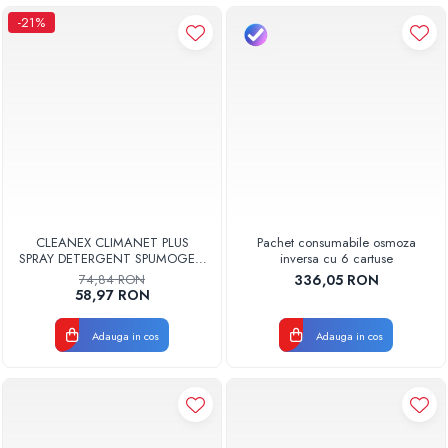
-21%
CLEANEX CLIMANET PLUS
Pachet consumabile osmoza
SPRAY DETERGENT SPUMOGEN
inversa cu 6 cartuse
PENTRU CURATAREA
74,84 RON
336,05 RON
APARATELOR DE AER
58,97 RON
CONDITIONAT
CLINETPLUS0600
Adauga in cos
Adauga in cos