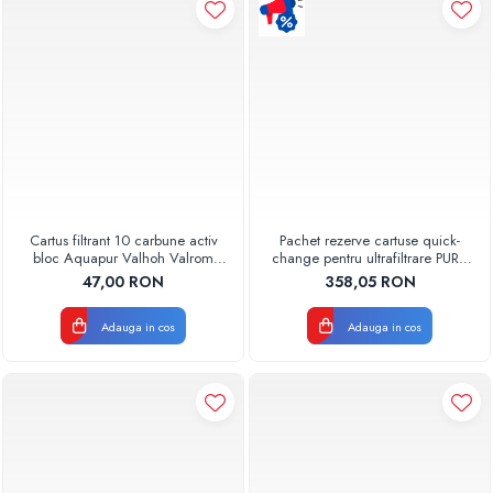
Pompe de caldura
Centrale peleti lemn
Cartus filtrant 10 carbune activ
Pachet rezerve cartuse quick-
bloc Aquapur Valhoh Valrom
change pentru ultrafiltrare PUR4
AQUA07010410000
Aquapur Valhoh Valrom
47,00 RON
358,05 RON
Adauga in cos
Adauga in cos