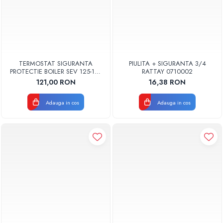
TERMOSTAT SIGURANTA
PIULITA + SIGURANTA 3/4
PROTECTIE BOILER SEV 125-150
RATTAY 0710002
ISEA 46301060 ORIGINAL
121,00 RON
16,38 RON
FERROLI
Adauga in cos
Adauga in cos