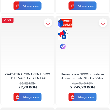
Adauga in cos
Adauga in cos
-10%
GARNITURA ORNAMENT D100
Rezervor apa 3000l suprateran
PT. KIT EVACUARE CENTRALA
cilindric orizontal Stockkit Valrom
FGGE100
49013000001
25,32 RON
4.640,40 RON
22,78 RON
2.949,90 RON
Adauga in cos
Adauga in cos