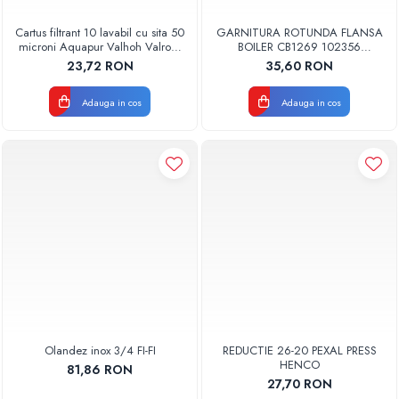
Cartus filtrant 10 lavabil cu sita 50
GARNITURA ROTUNDA FLANSA
microni Aquapur Valhoh Valrom
BOILER CB1269 102356
AQUA07000310050
ORIGINAL TESY
23,72 RON
35,60 RON
Adauga in cos
Adauga in cos
Olandez inox 3/4 FI-FI
REDUCTIE 26-20 PEXAL PRESS
HENCO
81,86 RON
27,70 RON