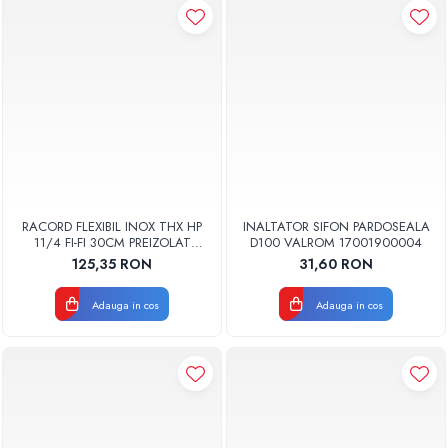
RACORD FLEXIBIL INOX THX HP
INALTATOR SIFON PARDOSEALA
11/4 FI-FI 30CM PREIZOLAT
D100 VALROM 17001900004
PENTRU POMPA DE CALDURA -
125,35 RON
31,60 RON
THX
Adauga in cos
Adauga in cos