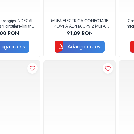
 fibrogips INDECAL
MUFA ELECTRICA CONECTARE
Car
i circulare/liniare
POMPA ALPHA UPS 2 MUFA
mic
0x600mm
ELECTRICA GRUNDFOS
,00 RON
91,89 RON
uga in cos
Adauga in cos