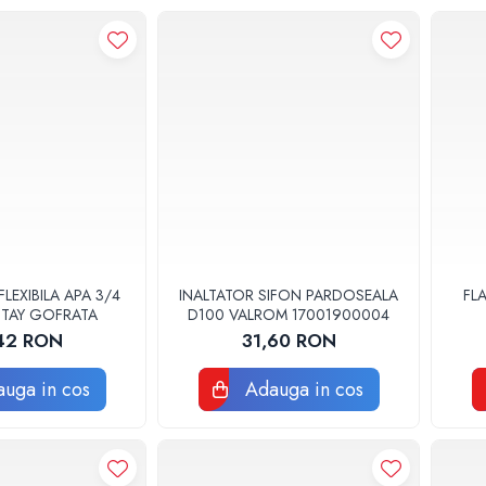
FLEXIBILA APA 3/4
INALTATOR SIFON PARDOSEALA
FL
TTAY GOFRATA
D100 VALROM 17001900004
42 RON
31,60 RON
uga in cos
Adauga in cos