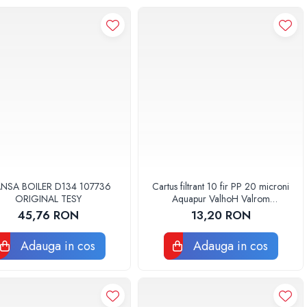
ANSA BOILER D134 107736
Cartus filtrant 10 fir PP 20 microni
ORIGINAL TESY
Aquapur ValhoH Valrom
AQUA07000210020
45,76 RON
13,20 RON
Adauga in cos
Adauga in cos