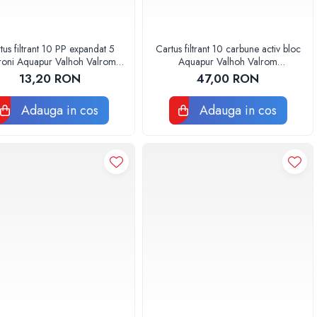
tus filtrant 10 PP expandat 5
Cartus filtrant 10 carbune activ bloc
roni Aquapur Valhoh Valrom
Aquapur Valhoh Valrom
AQUA07100110005
AQUA07010410000
13,20 RON
47,00 RON
Adauga in cos
Adauga in cos