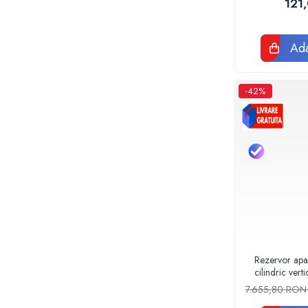
Tevi si fitinguri negre pentru gaz sau
121
F
instalatii termice
Tevi pex, multistrat pexal, pert
Ada
Coturi, teuri, mufe, prelungitoare fitinguri
alama
Fitinguri: PPSU, Pex, Pexal, Multistrat
-42%
Tevi Cupru Fitinguri Cupru Accesorii
lipire
Fose Septice, Separatoare de
Grasimi
Pompe si Vase Expansiune
Pompe recirculare incalzire si apa calda
Pompe si Hidrofoare
Piese Pompe si Hidrofoare
Vase expansiune
Pompe Submersibile
Rezervor apa
cilindric vert
Pompe ape uzate
490
7.655,80 RO
Canalizare interioara si exterioara