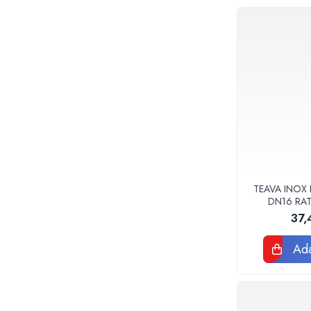
Baterii sanitare
Accesorii baterii
Baterii bucatarie
Baterii lavoar
Baterii cada si dus
Seturi baterii baie
Para palarii furtune de dus
Baterii bideu
Baterii pisoar
Chiuvete si lavoare
TEAVA INOX 
DN16 RA
Lavoare baie
37,
Chiuvete Bucatarie
Accesorii chiuvete si lavoare
Ada
Obiecte sanitare persoane cu
dizabilitati
Baterii sanitare