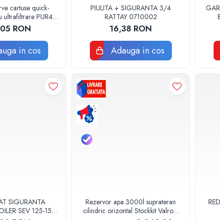
ve cartuse quick-
PIULITA + SIGURANTA 3/4
GAR
 ultrafiltrare PUR4
RATTAY 0710002
Valhoh Valrom
,05 RON
16,38 RON
uga in cos
Adauga in cos
AT SIGURANTA
Rezervor apa 3000l suprateran
RED
ILER SEV 125-150
cilindric orizontal Stockkit Valrom
1060 ORIGINAL
49013000001