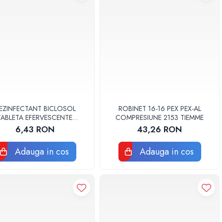
EZINFECTANT BICLOSOL
ROBINET 16-16 PEX PEX-AL
TABLETA EFERVESCENTE
COMPRESIUNE 2153 TIEMME
RAMINA TABLETA CLOR 10
6,43 RON
43,26 RON
BUC
Adauga in cos
Adauga in cos