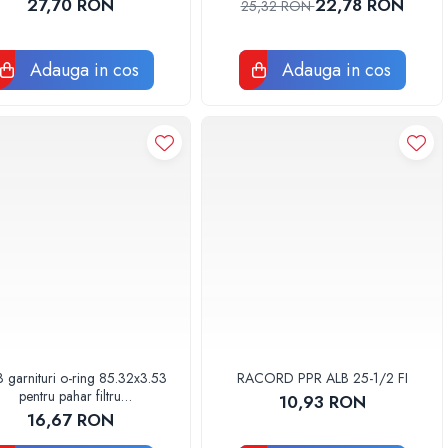
27,70 RON
22,78 RON
25,32 RON
Adauga in cos
Adauga in cos
3 garnituri o-ring 85.32x3.53
RACORD PPR ALB 25-1/2 FI
pentru pahar filtru
10,93 RON
AQUA06030000000
16,67 RON