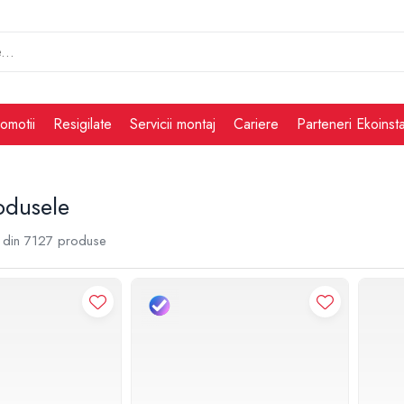
omotii
Resigilate
Servicii montaj
Cariere
Parteneri Ekoinsta
odusele
din
7127
produse