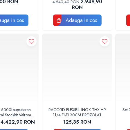
,00 RON
2.949,90
4.640,40 RON
ERROLI
RON
uga in cos
Adauga in cos
 5000l suprateran
RACORD FLEXIBIL INOX THX HP
Set 
ical Stockkit Valrom
11/4 FI-FI 30CM PREIZOLAT
20150000
PENTRU POMPA DE CALDURA -
4.422,90 RON
125,35 RON
N
THX