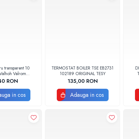
ru transparent 10
TERMOSTAT BOILER TSE EB2731
D
Valhoh Valrom
102189 ORIGINAL TESY
0110001032
CLO
40 RON
135,00 RON
uga in cos
Adauga in cos