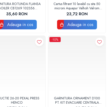
NITURA ROTUNDA FLANSA
Cartus filtrant 10 lavabil cu sita 50
BOILER CB1269 102356
microni Aquapur Valhoh Valrom
ORIGINAL TESY
AQUA07000310050
35,60 RON
23,72 RON
Adauga in cos
Adauga in cos
-10%
UCTIE 26-20 PEXAL PRESS
GARNITURA ORNAMENT D100
HENCO
PT. KIT EVACUARE CENTRALA
FGGE100