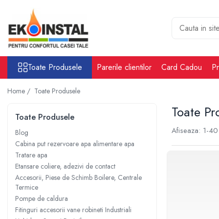
Toate Produsele
Cabina put rezervoare apa alimentare
apa
Toate Produsele
Parerile clientilor
Card Cadou
Pr
Rezervoare Stocare apa Valpurio
Camin pentru put de apa
Home /
Toate Produsele
Rezervoare de apă potabilă și
Toate Pr
pluvială, bazine pentru stocare și
Toate Produsele
irigații
Afiseaza:
1-
40
Sisteme-Rezervoare ioni argint
Blog
Cabina put rezervoare apa alimentare apa
Accesorii cabine put rezervoare
Tratare apa
apa
Etansare coliere, adezivi de contact
Tratare apa
Accesorii, Piese de Schimb Boilere, Centrale
Accesorii Filtre apa
Termice
Accesorii Statii osmoza
Pompe de caldura
Fitinguri accesorii vane robineti Industriali
Statii osmoza industriale