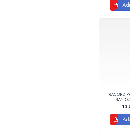
Teava corugata si fitinguri pentru
Ada
canalizare
Capace si sifoane canalizare
Fitinguri PP canalizare interioara
Camin canalizare, vizitare, inspectie
Accesorii consumabile fose septice,
separatoare de grasimi
Camine apometru si apometre
rezidentiale
Obiecte Sanitare
Vase rezervoare pentru WC si
accesorii
Rigole dus, sifoane, pardoseala
RACORD PPR
Sifon pardoseala si de terasa
RAND3
13
Sifon cada si cadita de dus
Sifon masina de spalat rufe sau vase
Ada
Rigola de dus
Seturi mobilier baie