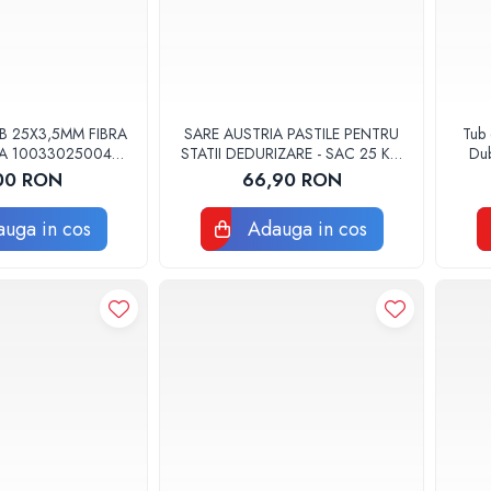
B 25X3,5MM FIBRA
SARE AUSTRIA PASTILE PENTRU
Tub 
A 10033025004
STATII DEDURIZARE - SAC 25 KG
Dub
HERM VALROM
COD 01
00 RON
66,90 RON
uga in cos
Adauga in cos