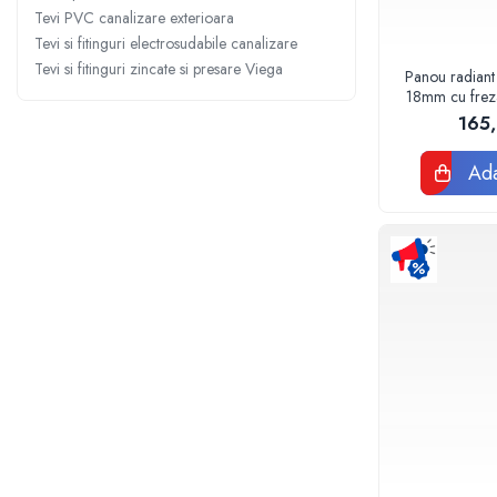
Sterilizatoare UV
Tevi PVC canalizare exterioara
Tevi si fitinguri electrosudabile canalizare
Accesorii consumabile sterilizator
Tevi si fitinguri zincate si presare Viega
UV
Panou radiant
18mm cu frezar
Carcase Filtre apa
120
165
Accesorii consumabile
dedurizatoare apa
Ada
Incalzire in pardoseala
Accesorii incalzire in pardoseala
Automatizare incalzire in
pardoseala
Kituri incalzire in pardoseala
Cutie distribuitor incalzire in
pardoseala
Distribuitoare incalzire pardoseala
Grup amestec si pompare incalzire
pardoseala