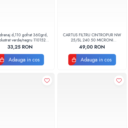
drenaj d,110 gofrat 360grd,
CARTUS FILTRU CINTROPUR NW
lustrat verde/negru 110152
25/SL 240 50 MICRONI
Drainkit
MANSOANE FILTRARE SET 5BUC
33,25 RON
49,00 RON
Adauga in cos
Adauga in cos