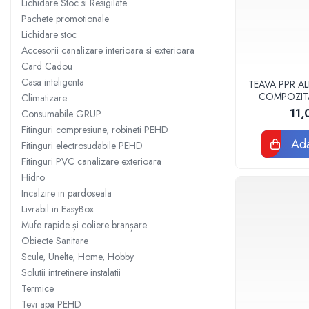
Lichidare Stoc si Resigilate
Sisteme filtrare apa Debite Mari
Pachete promotionale
Lichidare stoc
Sisteme filtrare apa In Trepte
Accesorii canalizare interioara si exterioara
Consumabile Statii medii filtrante
Card Cadou
Consumabile Statii osmoza
Casa inteligenta
TEAVA PPR AL
COMPOZIT
Climatizare
Statii filtrare apa cu medii filtrante
VALDUOT
11,
Consumabile GRUP
Statii si Sisteme dezinfectie apa
Fitinguri compresiune, robineti PEHD
Dedurizatoare Apa
Ada
Fitinguri electrosudabile PEHD
Fitinguri PVC canalizare exterioara
Osmoza inversa rezidential
Hidro
Accesorii consumabile osmoza
Incalzire in pardoseala
inversa
Livrabil in EasyBox
Ultrafiltrare recomandat pentru
Mufe rapide și coliere branșare
apa de retea
Obiecte Sanitare
Cartuse si Filtre filtrare apa
Scule, Unelte, Home, Hobby
Solutii intretinere instalatii
Echipamente HORECA
Termice
Filtre apa cu purjare
Tevi apa PEHD